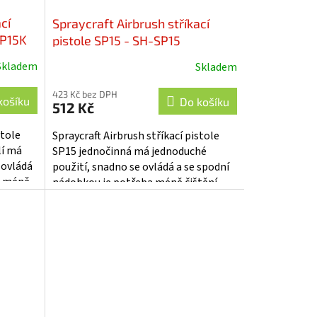
cí
Spraycraft Airbrush stříkací
SP15K
pistole SP15 - SH-SP15
Skladem
Skladem
423 Kč bez DPH
košíku
Do košíku
512 Kč
stole
Spraycraft Airbrush stříkací pistole
lí má
SP15 jednočinná má jednoduché
 ovládá
použití, snadno se ovládá a se spodní
e méně
nádobkou je potřeba méně čištění.
í...
Snadno nastříkejte větší plochy
nebo...