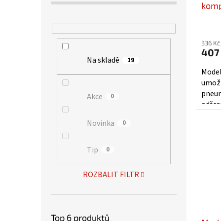
komp
336 Kč
407
Na skladě
19
Model
umožň
pneum
Akce
0
odšro
airbr
Novinka
0
G1/8".
Tip
0
ROZBALIT FILTR
Top 6 produktů