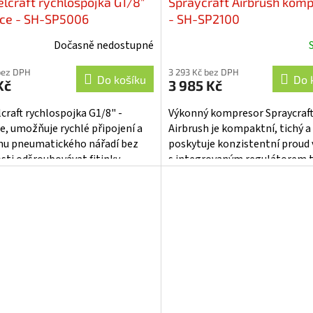
lcraft rychlospojka G1/8"
Spraycraft Airbrush kom
ce - SH-SP5006
- SH-SP2100
Dočasně nedostupné
Průměrné
hodnocení
bez DPH
3 293 Kč bez DPH
produktu
Do košíku
Do 
Kč
3 985 Kč
je
4,7
craft rychlospojka G1/8" -
Výkonný kompresor Spraycraf
z
e, umožňuje rychlé připojení a
Airbrush je kompaktní, tichý a
5
u pneumatického nářadí bez
poskytuje konzistentní proud
hvězdiček.
sti odšroubovávat fitinky,
s integrovaným regulátorem t
ní pro airbrush se standardním
odlučovačem vlhkosti. Ideální
ením...
všechny...