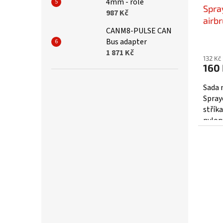
4mm - role
Spray
987 Kč
airbr
CANM8-PULSE CAN
SP5
Bus adapter
1 871 Kč
132 Kč
160
Sada 
Sprayc
stříka
nylonu
čištěn