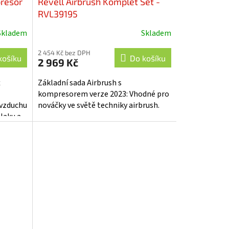
presor
Revell Airbrush Komplet Set -
RVL39195
Skladem
Skladem
2 454 Kč bez DPH
košíku
Do košíku
2 969 Kč
t
Základní sada Airbrush s
kompresorem verze 2023: Vhodné pro
 vzduchu
nováčky ve světě techniky airbrush.
laku a
 pro