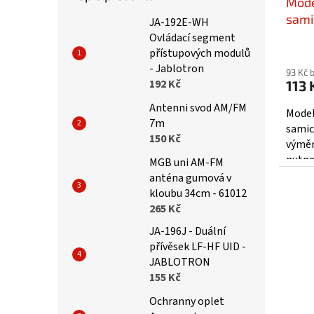
Mode
sami
JA-192E-WH
Ovládací segment
přístupových modulů
- Jablotron
93 Kč 
192 Kč
113 
Antenni svod AM/FM
Model
7m
samic
150 Kč
výměn
nutno
MGB uni AM-FM
ideál
anténa gumová v
šroub
kloubu 34cm - 61012
265 Kč
JA-196J - Duální
přívěsek LF-HF UID -
JABLOTRON
155 Kč
Ochranny oplet