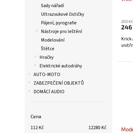
Sady nářadí
Ultrazvukové čističky
203 Kč
Pájení, pyrografie
246
Nástroje pro leštění
Krick
Modelování
vnitřn
Štětce
Hračky
Elektrické autodráhy
AUTO-MOTO
ZABEZPEČENÍ OBJEKTŮ
DOMÁCÍ AUDIO
Cena
112
Kč
12280
Kč
Mode