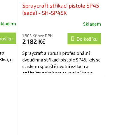
Spraycraft stříkací pistole SP45
(sada) - SH-SP45K
Skladem
Skladem
1 803 Kč bez DPH
košíku
Do košíku
2 182 Kč
ro
Spraycraft airbrush profesionální
3ks), o
dvoučinná stříkací pistole SP45, kdy se
stiskem spouště uvolní vzduch a
zpětným pohybem se uvolní barva.
Sada obsahuje 3 nádobky, 3 sady
trysek...