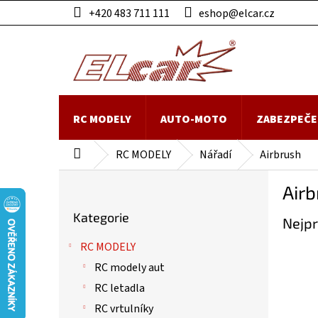
Přejít
+420 483 711 111
eshop@elcar.cz
na
obsah
RC MODELY
AUTO-MOTO
ZABEZPEČE
RC MODELY
Nářadí
Airbrush
Domů
P
Airb
o
Přeskočit
s
Kategorie
kategorie
Nejpr
t
r
RC MODELY
a
RC modely aut
n
n
RC letadla
í
RC vrtulníky