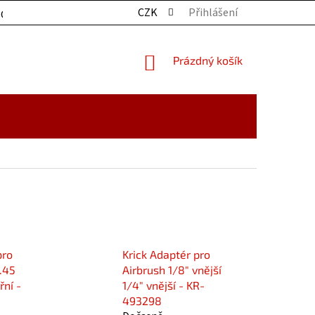
CZK
Přihlášení
OCHRANY OSOBNÍCH ÚDAJŮ
KONTAKTY
ZBOŽÍ SKLADE
NÁKUPNÍ
Prázdný košík
KOŠÍK
pro
Krick Adaptér pro
.45
Airbrush 1/8" vnější
řní -
1/4" vnější - KR-
493298