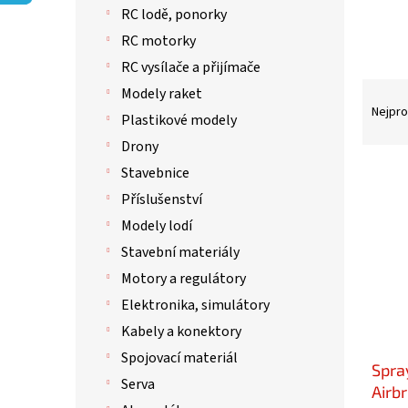
p
RC lodě, ponorky
a
n
RC motorky
e
RC vysílače a přijímače
l
Ř
Modely raket
a
Nejpro
Plastikové modely
z
Drony
e
n
V
Stavebnice
í
ý
Příslušenství
p
p
Modely lodí
r
i
o
s
Stavební materiály
d
p
Motory a regulátory
u
r
Elektronika, simulátory
k
o
t
d
Kabely a konektory
ů
u
Spojovací materiál
Spra
k
Serva
t
Airb