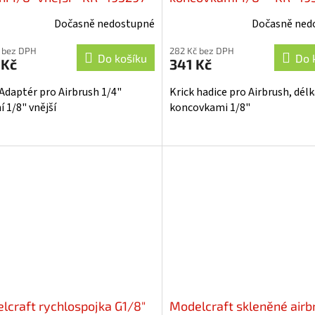
Dočasně nedostupné
Dočasně ned
 bez DPH
282 Kč bez DPH
Do košíku
Do 
 Kč
341 Kč
 Adaptér pro Airbrush 1/4"
Krick hadice pro Airbrush, délk
í 1/8" vnější
koncovkami 1/8"
lcraft rychlospojka G1/8"
Modelcraft skleněné airb