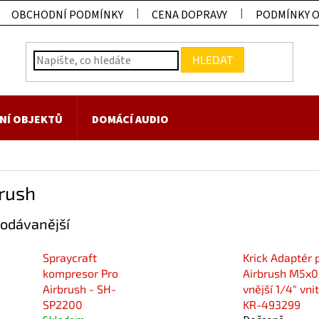
OBCHODNÍ PODMÍNKY
CENA DOPRAVY
PODMÍNKY 
HLEDAT
NÍ OBJEKTŮ
DOMÁCÍ AUDIO
rush
odávanější
Spraycraft
Krick Adaptér 
kompresor Pro
Airbrush M5x0
Airbrush - SH-
vnější 1/4" vnit
SP2200
KR-493299