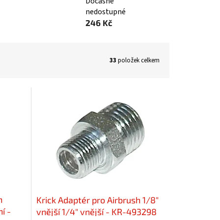
Dočasně
nedostupné
246 Kč
33
položek celkem
h
Krick Adaptér pro Airbrush 1/8"
í -
vnější 1/4" vnější - KR-493298