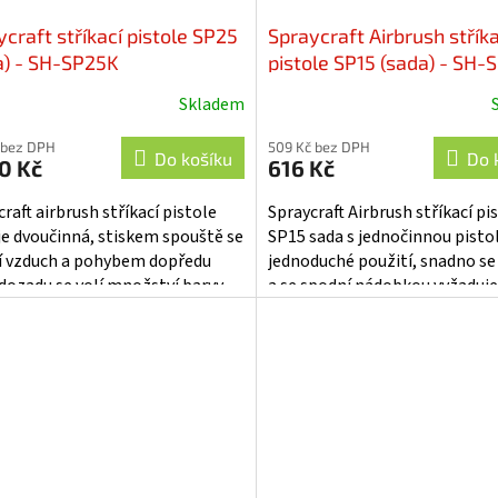
craft stříkací pistole SP25
Spraycraft Airbrush stříka
a) - SH-SP25K
pistole SP15 (sada) - SH-
Skladem
 bez DPH
509 Kč bez DPH
Do košíku
Do 
0 Kč
616 Kč
raft airbrush stříkací pistole
Spraycraft Airbrush stříkací pi
je dvoučinná, stiskem spouště se
SP15 sada s jednočinnou pisto
í vzduch a pohybem dopředu
jednoduché použití, snadno se
dozadu se volí množství barvy.
a se spodní nádobkou vyžaduj
a 2 ml s víčkem je v horní...
čištění. Snadno nastříkejte větš