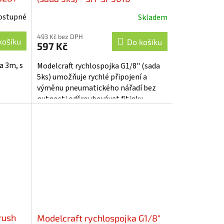
ostupné
Skladem
493 Kč bez DPH
košíku
Do košíku
597 Kč
a 3m, s
Modelcraft rychlospojka G1/8" (sada
5ks) umožňuje rychlé připojení a
výměnu pneumatického nářadí bez
nutnosti odšroubovávat fitinky,
ideální pro airbrush se standardním...
rush
Modelcraft rychlospojka G1/8"