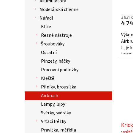
Akumulátory
ů
Modelářská chemie
3 921 
Nářadí
4 7
Klíče
Výkon
Řezné nástroje
Airbr
Šroubováky
L, je
Ostatní
konzi
integ
Pinzety, háčky
Pracovní podložky
Kleště
Pilníky, brousítka
Airbrush
Lampy, lupy
Svěrky, svěráky
Vrtací frézky
Kric
Pravítka, měřidla
vnitř