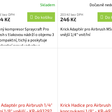
KR-493299
Skladem
Dočasně ned
Kč bez DPH
203 Kč bez DPH
Do košíku
Do 
44 Kč
246 Kč
ný kompresor Spraycraft Pro
Krick Adaptér pro Airbrush M5
ush s tlakovou nádrží o objemu 3
vnější 1/4" vnitřní
 kompaktní, tichý a poskytuje
stentní proud vzduchu s
rovaným regulátorem tlaku a...
k Adaptér pro Airbrush 1/4"
Krick Hadice pro Airbrush
ní 1/8" vnější - KR-493297
koncovkami 1/8" - KR-49