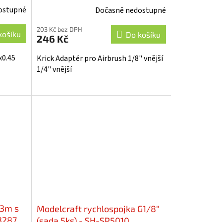
ostupné
Dočasně nedostupné
203 Kč bez DPH
košíku
Do košíku
246 Kč
x0.45
Krick Adaptér pro Airbrush 1/8" vnější
1/4" vnější
 3m s
Modelcraft rychlospojka G1/8"
3287
(sada 5ks) - SH-SP5010