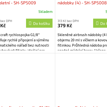
letní - SH-SP5009
nádobky (4) - SH-SP5008
Skladem
 bez DPH
313 Kč bez DPH
Do košíku
Do 
 Kč
379 Kč
craft rychlospojka G1/8"
Skleněné airbrush nádobky (4 
uje rychlé připojení a výměnu
objemu 20 ml s víčkem a kovo
atického nářadí bez nutnosti
fitinkou. Průhledná nádoba pr
ubovávat fitinky, ideální pro
snadné míchání barev. Určeno
ush se standardním šroubením
použití s airbrush pistolí Spra
..
SP50.