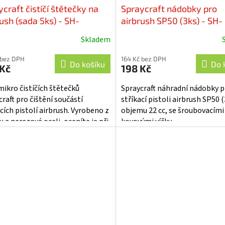
craft čistíčí štětečky na
Spraycraft nádobky pro
ush (sada 5ks) - SH-
airbrush SP50 (3ks) - SH-
005
SP5003
Skladem
 bez DPH
164 Kč bez DPH
Do košíku
Do 
 Kč
198 Kč
mikro čistíčích štětečků
Spraycraft náhradní nádobky p
raft pro čištění součástí
stříkací pistoli airbrush SP50 (
cích pistolí airbrush. Vyrobeno z
objemu 22 cc, se šroubovacími
 a nerezové oceli, oceníte je při
kovovými víčky.
í pistolí nejen v průběhu...