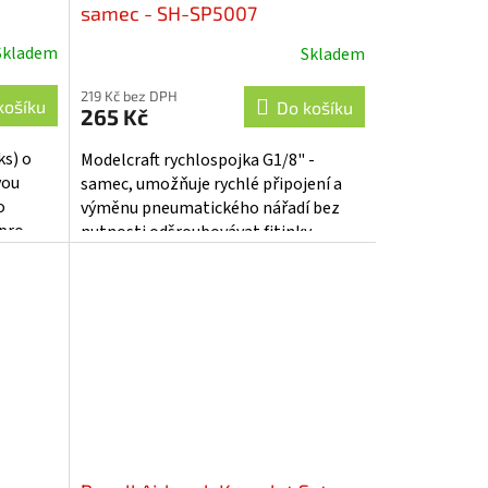
samec - SH-SP5007
Skladem
Skladem
219 Kč bez DPH
košíku
Do košíku
265 Kč
ks) o
Modelcraft rychlospojka G1/8" -
vou
samec, umožňuje rychlé připojení a
o
výměnu pneumatického nářadí bez
 pro
nutnosti odšroubovávat fitinky,
yCraft
ideální pro airbrush se standardním
šroubením...