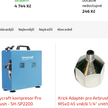
Skladem
Dočasně
nedostupné
4 744 Kč
246 Kč
dávanější
Nejlevnější
Nejdražší
Abecedně
ycraft kompresor Pro
Krick Adaptér pro Airbrus
rush - SH-SP2200
M5x0.45 vnější 1/4" vnitřn