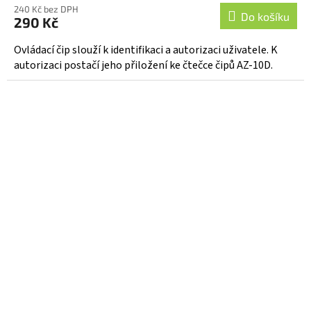
hodnocení
240 Kč bez DPH
produktu
Do košíku
290 Kč
je
4,8
Ovládací čip slouží k identifikaci a autorizaci uživatele. K
z
autorizaci postačí jeho přiložení ke čtečce čipů AZ-10D.
5
hvězdiček.