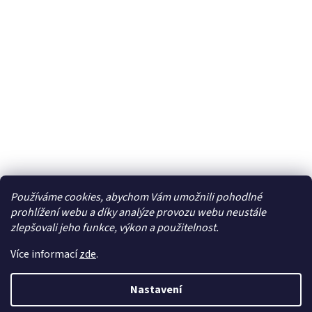
Používáme cookies, abychom Vám umožnili pohodlné
Facebook
prohlížení webu a díky analýze provozu webu neustále
zlepšovali jeho funkce, výkon a použitelnost.
Více informací
zde
.
Vytvořil Shoptet
| Připravil
LemitoMedia s.r.o.
Nastavení
Copyright 2026
Elcar - elektrospecialista - RC modely,