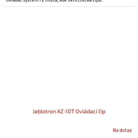
Jablotron AZ-10T Ovládací čip
Na dotaz
Průměrné