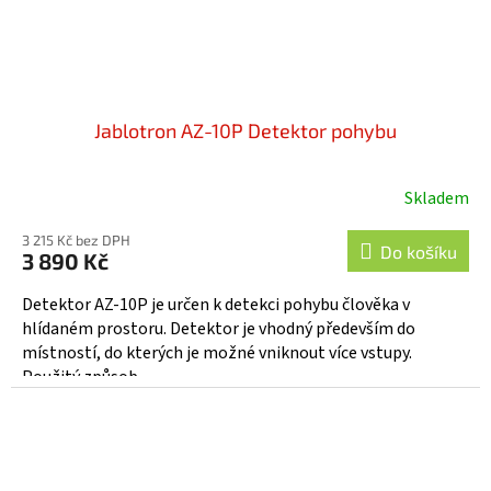
Jablotron AZ-10P Detektor pohybu
Skladem
Průměrné
hodnocení
3 215 Kč bez DPH
produktu
Do košíku
3 890 Kč
je
4,6
Detektor AZ-10P je určen k detekci pohybu člověka v
z
hlídaném prostoru. Detektor je vhodný především do
5
místností, do kterých je možné vniknout více vstupy.
hvězdiček.
Použitý způsob...