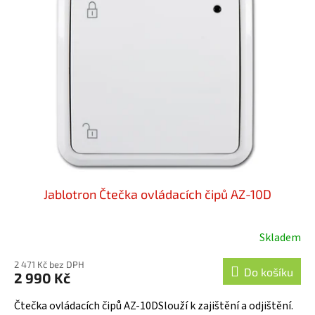
i
u
s
k
p
t
r
ů
o
d
u
k
t
ů
Jablotron Čtečka ovládacích čipů AZ-10D
Skladem
Průměrné
hodnocení
2 471 Kč bez DPH
produktu
Do košíku
2 990 Kč
je
5,0
Čtečka ovládacích čipů AZ-10DSlouží k zajištění a odjištění.