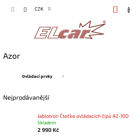
Přejít
NÁKUP
CZK
na
KOŠÍK
obsah
Azor
Ovládací prvky
Nejprodávanější
Jablotron Čtečka ovládacích čipů AZ-10D
Skladem
2 990 Kč