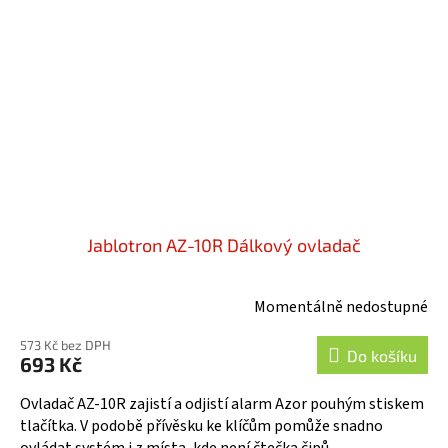
Jablotron AZ-10R Dálkový ovladač
Momentálně nedostupné
573 Kč bez DPH
Do košíku
693 Kč
Ovladač AZ-10R zajistí a odjistí alarm Azor pouhým stiskem
tlačítka. V podobě přívěsku ke klíčům pomůže snadno
ovládat systém i z místa, kde není čtečka čipů.