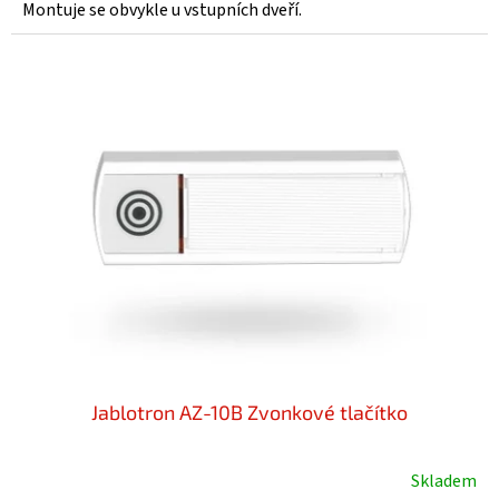
z
Montuje se obvykle u vstupních dveří.
5
hvězdiček.
Jablotron AZ-10B Zvonkové tlačítko
Skladem