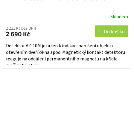
Skladem
2 223 Kč bez DPH
Do košíku
2 690 Kč
Detektor AZ-10M je určen k indikaci narušení objektu
otevřením dveří okna apod. Magnetický kontakt detektoru
reaguje na oddálení permanentního magnetu na křídle
dveří nebo okna...