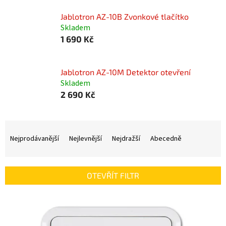
Jablotron AZ-10B Zvonkové tlačítko
Skladem
1 690 Kč
Jablotron AZ-10M Detektor otevření
Skladem
2 690 Kč
Ř
a
Nejprodávanější
Nejlevnější
Nejdražší
Abecedně
z
e
n
OTEVŘÍT FILTR
í
p
V
r
ý
o
p
d