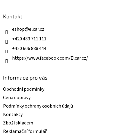
á
á
d
p
a
a
Kontakt
c
t
í
í
eshop
@
elcar.cz
p
r
+420 483 711 111
v
k
+420 606 888 444
y
v
https://www.facebook.com/Elcar.cz/
ý
p
i
Informace pro vás
s
u
Obchodní podmínky
Cena dopravy
Podmínky ochrany osobních údajů
Kontakty
Zboží skladem
Reklamační formulář