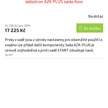
Jablotron AZK PLUS sada Azor
Na dotaz
Průměrné
hodnocení
14 236 Kč bez DPH
produktu
Do košíku
17 225 Kč
je
3,4
Prvky v sadě jsou z výroby nastaveny pro okamžité použití a
z
snadno lze přidat další komponenty. Sada AZK-PLUS je
5
cenově zvýhodněná a proti sadě START obsahuje navíc
hvězdiček.
další...