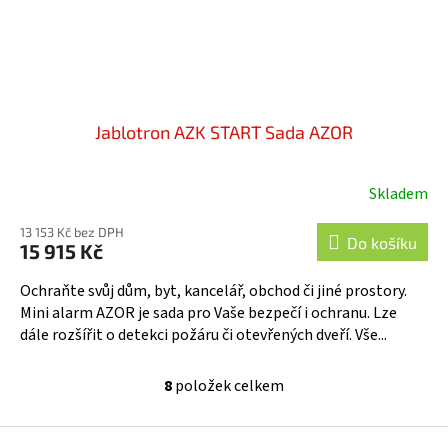
Jablotron AZK START Sada AZOR
Skladem
Průměrné
hodnocení
13 153 Kč bez DPH
produktu
Do košíku
15 915 Kč
je
3,9
Ochraňte svůj dům, byt, kancelář, obchod či jiné prostory.
z
Mini alarm AZOR je sada pro Vaše bezpečí i ochranu. Lze
5
dále rozšířit o detekci požáru či otevřených dveří. Vše...
hvězdiček.
8
položek celkem
O
v
l
Z