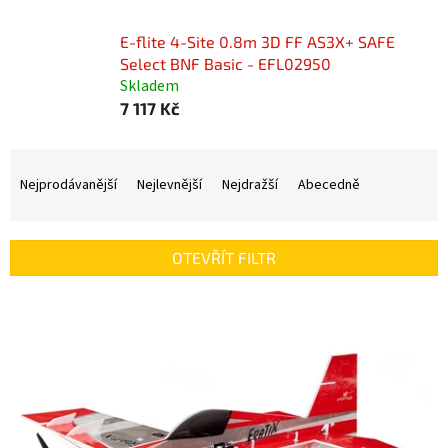
E-flite 4-Site 0.8m 3D FF AS3X+ SAFE
Select BNF Basic - EFL02950
Skladem
7 117 Kč
Ř
a
Nejprodávanější
Nejlevnější
Nejdražší
Abecedně
z
e
n
OTEVŘÍT FILTR
í
p
V
r
ý
o
p
d
i
u
s
k
p
t
r
ů