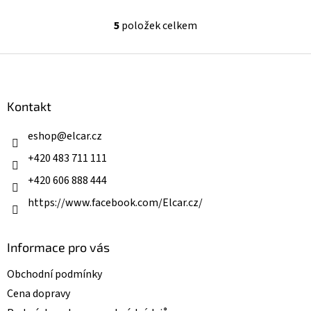
5
položek celkem
O
v
l
Z
á
á
d
p
a
a
Kontakt
c
t
í
í
eshop
@
elcar.cz
p
r
+420 483 711 111
v
k
+420 606 888 444
y
v
https://www.facebook.com/Elcar.cz/
ý
p
i
Informace pro vás
s
u
Obchodní podmínky
Cena dopravy