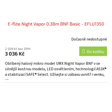
E-flite Night Vapor 0.38m BNF Basic - EFLU1350
Dočasně nedostupné
2 509 Kč bez DPH
Do košíku
3 036 Kč
Oblíbený halový mikro model UMX Night Vapor BNF v se
silnější kostrou modelu, LED osvětlením, technologií AS3X®
a stabilizací SAFE® Select. Užívejte si zábavu uvnitř i venku,
ve...