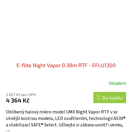
E-flite Night Vapor 0.38m RTF - EFLU1300
Skladem
3 607 Kč bez DPH
Do košíku
4 364 Kč
Oblíbený halový mikro model UMX Night Vapor RTF v se
silnější kostrou modelu, LED osvětlením, technologií AS3X®
a stabilizací SAFE® Select. Užívejte si zábavu uvnitř i venku,
ve...