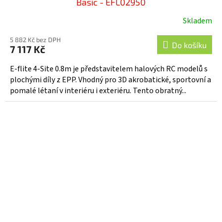
Basic - EFL02950
Skladem
5 882 Kč bez DPH
Do košíku
7 117 Kč
E-flite 4-Site 0.8m je představitelem halových RC modelů s
plochými díly z EPP. Vhodný pro 3D akrobatické, sportovní a
pomalé létaní v interiéru i exteriéru. Tento obratný...