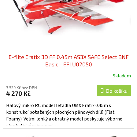
o
d
u
k
t
ů
E-flite Eratix 3D FF 0.45m AS3X SAFE Select BNF
Basic - EFLU02050
Skladem
3 529 Kč bez DPH
Do košíku
4 270 Kč
Halový mikro RC model letadla UMX Eratix 0.45m s
konstrukcí potažených plochých pěnových dílů (Flat
Foamy). Velmi lehký a obratný model poskytuje výborné
akrobatické schopnosti...