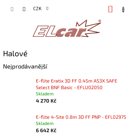
Přejít
NÁKUP
CZK
na
KOŠÍK
obsah
Halové
Nejprodávanější
E-flite Eratix 3D FF 0.45m AS3X SAFE
Select BNF Basic - EFLU02050
Skladem
4 270 Kč
E-flite 4-Site 0.8m 3D FF PNP - EFL02975
Skladem
6 642 Kč