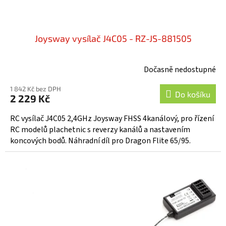
ů
Joysway vysílač J4C05 - RZ-JS-881505
Dočasně nedostupné
1 842 Kč bez DPH
Do košíku
2 229 Kč
RC vysílač J4C05 2,4GHz Joysway FHSS 4kanálový, pro řízení
RC modelů plachetnic s reverzy kanálů a nastavením
koncových bodů. Náhradní díl pro Dragon Flite 65/95.