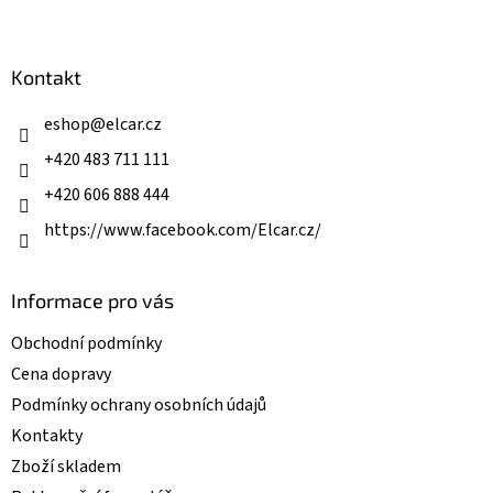
Z
á
á
d
p
a
a
Kontakt
c
t
í
í
eshop
@
elcar.cz
p
r
+420 483 711 111
v
k
+420 606 888 444
y
v
https://www.facebook.com/Elcar.cz/
ý
p
i
Informace pro vás
s
u
Obchodní podmínky
Cena dopravy
Podmínky ochrany osobních údajů
Kontakty
Zboží skladem