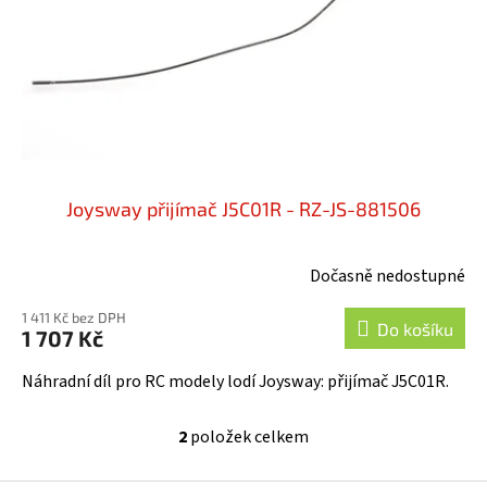
Joysway přijímač J5C01R - RZ-JS-881506
Dočasně nedostupné
1 411 Kč bez DPH
Do košíku
1 707 Kč
Náhradní díl pro RC modely lodí Joysway: přijímač J5C01R.
2
položek celkem
O
v
l