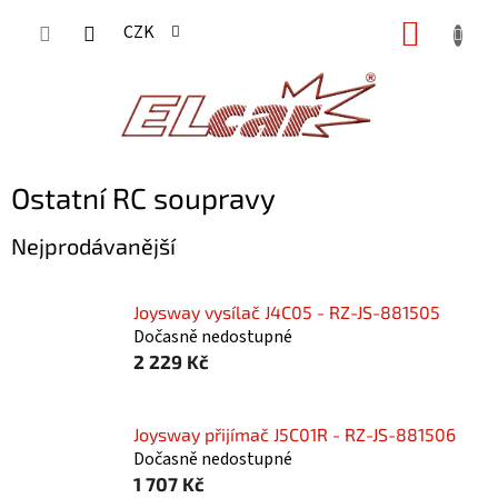
Přejít
NÁKUP
CZK
na
KOŠÍK
obsah
Ostatní RC soupravy
Nejprodávanější
Joysway vysílač J4C05 - RZ-JS-881505
Dočasně nedostupné
2 229 Kč
Joysway přijímač J5C01R - RZ-JS-881506
Dočasně nedostupné
1 707 Kč