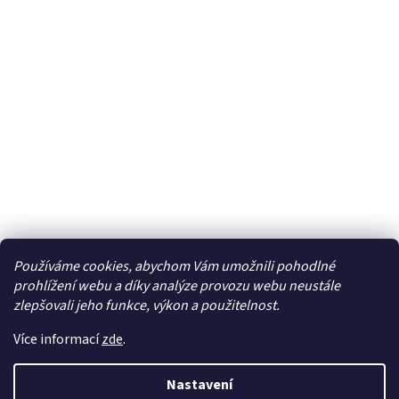
Používáme cookies, abychom Vám umožnili pohodlné
Facebook
prohlížení webu a díky analýze provozu webu neustále
zlepšovali jeho funkce, výkon a použitelnost.
Více informací
zde
.
Vytvořil Shoptet
| Připravil
LemitoMedia s.r.o.
Nastavení