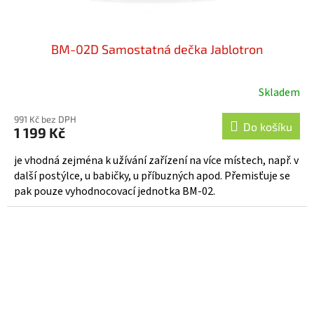
BM-02D Samostatná dečka Jablotron
Skladem
Průměrné
hodnocení
991 Kč bez DPH
produktu
Do košíku
1 199 Kč
je
5,0
je vhodná zejména k užívání zařízení na více místech, např. v
z
další postýlce, u babičky, u příbuzných apod. Přemisťuje se
5
pak pouze vyhodnocovací jednotka BM-02.
hvězdiček.