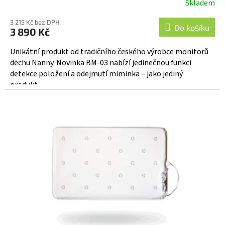
Skladem
Průměrné
hodnocení
3 215 Kč bez DPH
produktu
Do košíku
3 890 Kč
je
5,0
Unikátní produkt od tradičního českého výrobce monitorů
z
dechu Nanny. Novinka BM-03 nabízí jedinečnou funkci
5
detekce položení a odejmutí miminka – jako jediný
hvězdiček.
produkt...