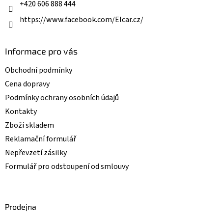
k
+420 606 888 444
y
v
https://www.facebook.com/Elcar.cz/
ý
p
i
Informace pro vás
s
u
Obchodní podmínky
Cena dopravy
Podmínky ochrany osobních údajů
Kontakty
Zboží skladem
Reklamační formulář
Nepřevzetí zásilky
Formulář pro odstoupení od smlouvy
Prodejna