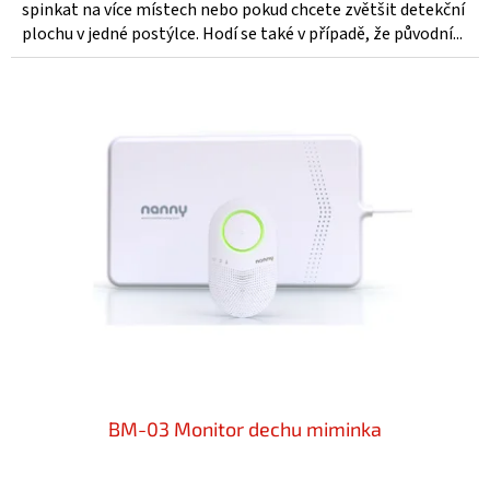
z
spinkat na více místech nebo pokud chcete zvětšit detekční
5
plochu v jedné postýlce. Hodí se také v případě, že původní...
hvězdiček.
BM-03 Monitor dechu miminka