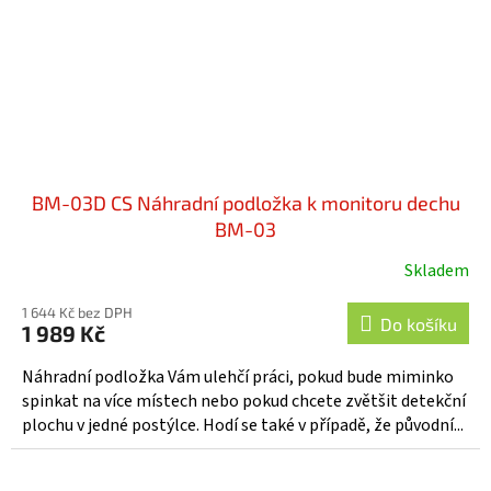
BM-03D CS Náhradní podložka k monitoru dechu
BM-03
Skladem
Průměrné
hodnocení
1 644 Kč bez DPH
produktu
Do košíku
1 989 Kč
je
5,0
Náhradní podložka Vám ulehčí práci, pokud bude miminko
z
spinkat na více místech nebo pokud chcete zvětšit detekční
5
plochu v jedné postýlce. Hodí se také v případě, že původní...
hvězdiček.