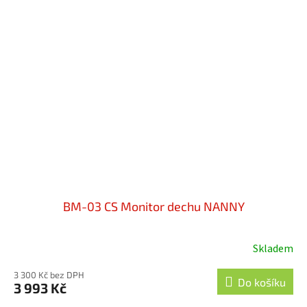
BM-03 CS Monitor dechu NANNY
Skladem
Průměrné
hodnocení
3 300 Kč bez DPH
produktu
Do košíku
3 993 Kč
je