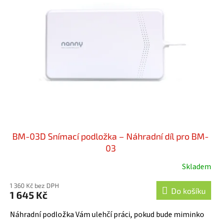
i
u
s
k
p
t
r
ů
o
d
u
k
t
ů
BM-03D Snímací podložka – Náhradní díl pro BM-
03
Skladem
Průměrné
hodnocení
1 360 Kč bez DPH
produktu
Do košíku
1 645 Kč
je
3,8
Náhradní podložka Vám ulehčí práci, pokud bude miminko