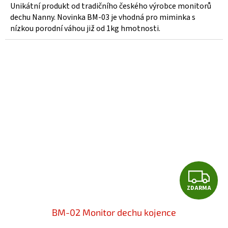
4,8
Unikátní produkt od tradičního českého výrobce monitorů
z
dechu Nanny. Novinka BM-03 je vhodná pro miminka s
5
nízkou porodní váhou již od 1kg hmotnosti.
hvězdiček.
Z
ZDARMA
D
BM-02 Monitor dechu kojence
A