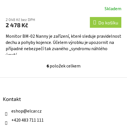
R
Skladem
Průměrné
hodnocení
M
2 048 Kč bez DPH
produktu
Do košíku
2 478 Kč
A
je
3,5
Monitor BM-02 Nanny je zařízení, které sleduje pravidelnost
z
dechu a pohyby kojence. Účelem výrobku je upozornit na
5
případné nebezpečí tak zvaného „syndromu náhlého
hvězdiček.
úmrtí...
6
položek celkem
O
v
l
Z
á
á
d
p
a
a
Kontakt
c
t
í
í
eshop
@
elcar.cz
p
r
+420 483 711 111
v