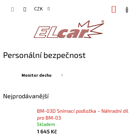
Přejít
NÁKUP
CZK
na
KOŠÍK
obsah
Personální bezpečnost
Monitor dechu
Nejprodávanější
BM-03D Snímací podložka – Náhradní díl
pro BM-03
Skladem
1 645 Kč