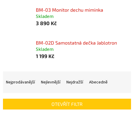
BM-03 Monitor dechu miminka
Skladem
3 890 Kč
BM-02D Samostatná dečka Jablotron
Skladem
1 199 Kč
Ř
a
Nejprodávanější
Nejlevnější
Nejdražší
Abecedně
z
e
n
OTEVŘÍT FILTR
í
p
V
r
ý
o
p
d