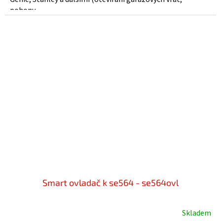
pohony...
Smart ovladač k se564 - se564ovl
Skladem