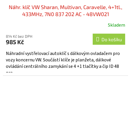
Náhr. klíč VW Sharan, Multivan, Caravelle, 4+1tl.,
433MHz, 7N0 837 202 AC - 48VW021
Skladem
814 Kč bez DPH
Do košíku
985 Kč
Náhradní vystřelovací autoklíč s dálkovým ovladačem pro
vozy koncernu VW. Součástí klíče je planžeta, dálkové
ovládání centrálního zamykání se 4 +1 tlačítky a čip ID 48
pro...