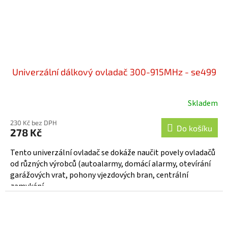
Univerzální dálkový ovladač 300-915MHz - se499
Skladem
230 Kč bez DPH
Do košíku
278 Kč
Tento univerzální ovladač se dokáže naučit povely ovladačů
od různých výrobců (autoalarmy, domácí alarmy, otevírání
garážových vrat, pohony vjezdových bran, centrální
zamykání,...