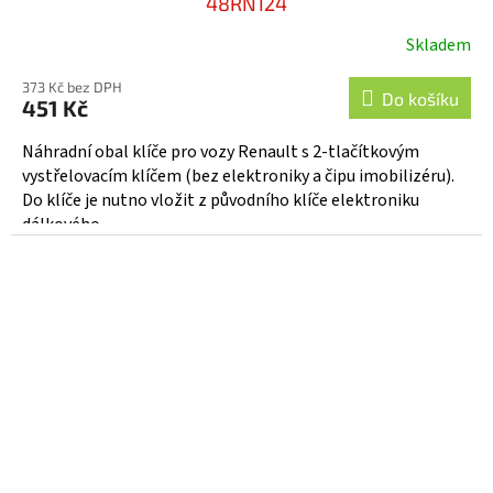
48RN124
Skladem
373 Kč bez DPH
Do košíku
451 Kč
Náhradní obal klíče pro vozy Renault s 2-tlačítkovým
vystřelovacím klíčem (bez elektroniky a čipu imobilizéru).
Do klíče je nutno vložit z původního klíče elektroniku
dálkového...