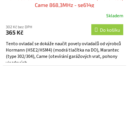
Came 868,3MHz - se614g
Skladem
302 Kč bez DPH
Do košíku
365 Kč
Tento ovladač se dokáže naučit povely ovladačů od výrobců
Hormann (HSE2/HSM4) (modrá tlačítka na DO), Marantec
(type 302/304), Came (otevírání garážových vrat, pohony
vjezdových...