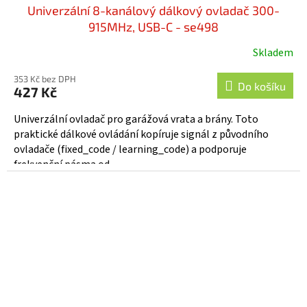
Univerzální 8-kanálový dálkový ovladač 300-
915MHz, USB-C - se498
Skladem
353 Kč bez DPH
Do košíku
427 Kč
Univerzální ovladač pro garážová vrata a brány. Toto
praktické dálkové ovládání kopíruje signál z původního
ovladače (fixed_code / learning_code) a podporuje
frekvenční pásma od...