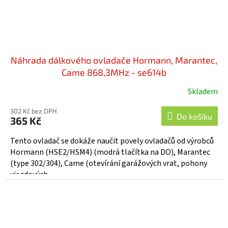
Náhrada dálkového ovladače Hormann, Marantec,
Came 868,3MHz - se614b
Skladem
302 Kč bez DPH
Do košíku
365 Kč
Tento ovladač se dokáže naučit povely ovladačů od výrobců
Hormann (HSE2/HSM4) (modrá tlačítka na DO), Marantec
(type 302/304), Came (otevírání garážových vrat, pohony
vjezdových...