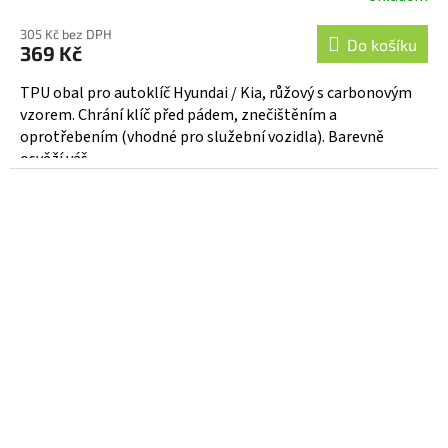
305 Kč bez DPH
Do košíku
369 Kč
TPU obal pro autoklíč Hyundai / Kia, růžový s carbonovým
vzorem. Chrání klíč před pádem, znečištěním a
oprotřebením (vhodné pro služební vozidla). Barevně
osvěží váš...