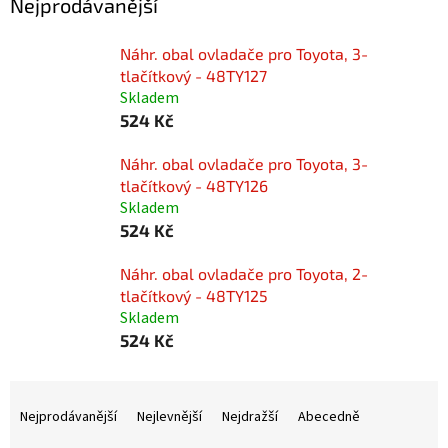
Nejprodávanější
Náhr. obal ovladače pro Toyota, 3-
tlačítkový - 48TY127
Skladem
524 Kč
Náhr. obal ovladače pro Toyota, 3-
tlačítkový - 48TY126
Skladem
524 Kč
Náhr. obal ovladače pro Toyota, 2-
tlačítkový - 48TY125
Skladem
524 Kč
Ř
a
Nejprodávanější
Nejlevnější
Nejdražší
Abecedně
z