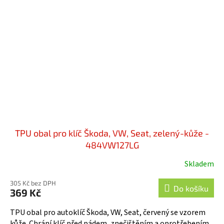
TPU obal pro klíč Škoda, VW, Seat, zelený-kůže -
484VW127LG
Skladem
305 Kč bez DPH
Do košíku
369 Kč
TPU obal pro autoklíč Škoda, VW, Seat, červený se vzorem
kůže. Chrání klíč před pádem, znečištěním a oprotřebením