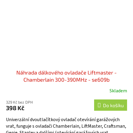
Náhrada dálkového ovladače Liftmaster -
Chamberlain 300-390MHz - se609b
Skladem
329 Kč bez DPH
Do košíku
398 Kč
Univerzální dvoutlačítkový ovladač otevírání garážových
vrat, funguje s ovladači Chamberlain, LiftMaster, Craftsman,
Genie, Stanley a dalšími (otevírání garážových vrat,