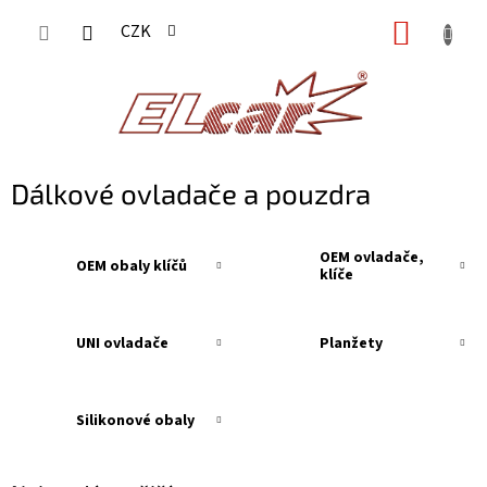
Přejít
NÁKUP
CZK
na
KOŠÍK
obsah
Dálkové ovladače a pouzdra
OEM ovladače,
OEM obaly klíčů
klíče
UNI ovladače
Planžety
Silikonové obaly