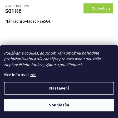
414 Kč bez DPH
Do košíku
501 Kč
Náhradní ovladač k se564.
Používáme cookies, abychom Vám umožnili pohodlné
prohlížení webu a díky analýze provozu webu neustále
zlepšovali jeho funkce, výkon a použitelnost.
Více informací
zde
.
Nastavení
Souhlasím
Náhr. klíč pro VW, Škoda, 3tl., 434MHz, 5H0 959