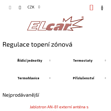
Přejít
NÁKUP
CZK
na
KOŠÍK
obsah
Regulace topení zónová
Řídící jednotky
Termostaty
Termohlavice
Příslušenství
Nejprodávanější
Jablotron AN-81 externí anténa s