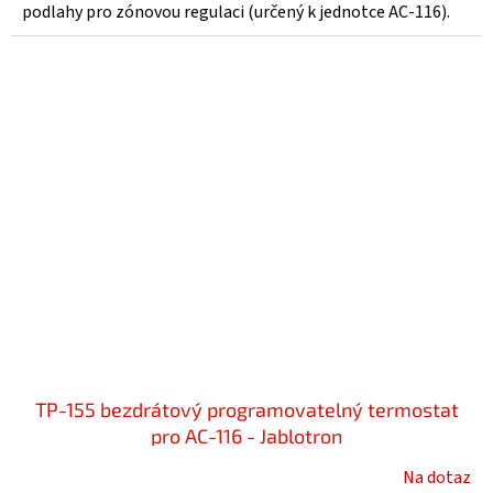
podlahy pro zónovou regulaci (určený k jednotce AC-116).
TP-155 bezdrátový programovatelný termostat
pro AC-116 - Jablotron
Na dotaz
Průměrné