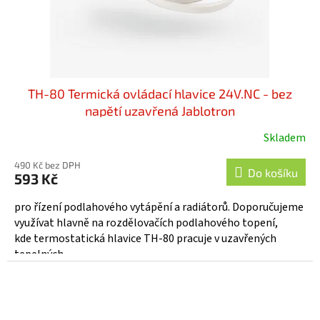
TH-80 Termická ovládací hlavice 24V.NC - bez
napětí uzavřená Jablotron
Skladem
Průměrné
hodnocení
490 Kč bez DPH
produktu
Do košíku
593 Kč
je
5,0
pro řízení podlahového vytápění a radiátorů. Doporučujeme
z
využívat hlavně na rozdělovačích podlahového topení,
5
kde termostatická hlavice TH-80 pracuje v uzavřených
hvězdiček.
tepelných...