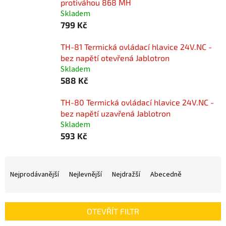
protiváhou 868 MH
Skladem
799 Kč
TH-81 Termická ovládací hlavice 24V.NC -
bez napětí otevřená Jablotron
Skladem
588 Kč
TH-80 Termická ovládací hlavice 24V.NC -
bez napětí uzavřená Jablotron
Skladem
593 Kč
Ř
a
Nejprodávanější
Nejlevnější
Nejdražší
Abecedně
z
e
n
OTEVŘÍT FILTR
í