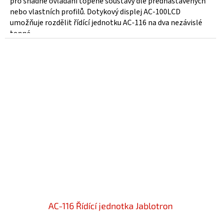
pro snadné ovládání topené soustavy dle přednastavených
z
nebo vlastních profilů. Dotykový displej AC-100LCD
5
umožňuje rozdělit řídící jednotku AC-116 na dva nezávislé
hvězdiček.
topné...
AC-116 Řídící jednotka Jablotron