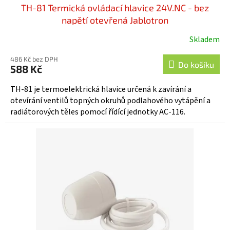
TH-81 Termická ovládací hlavice 24V.NC - bez
napětí otevřená Jablotron
Skladem
Průměrné
hodnocení
486 Kč bez DPH
produktu
Do košíku
588 Kč
je
5,0
TH-81 je termoelektrická hlavice určená k zavírání a
z
otevírání ventilů topných okruhů podlahového vytápění a
5
radiátorových těles pomocí řídící jednotky AC-116.
hvězdiček.