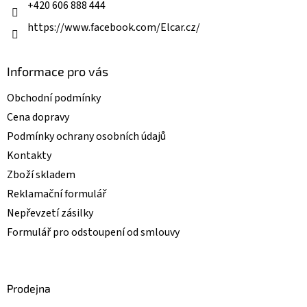
k
+420 606 888 444
y
v
https://www.facebook.com/Elcar.cz/
ý
p
i
Informace pro vás
s
u
Obchodní podmínky
Cena dopravy
Podmínky ochrany osobních údajů
Kontakty
Zboží skladem
Reklamační formulář
Nepřevzetí zásilky
Formulář pro odstoupení od smlouvy
Prodejna