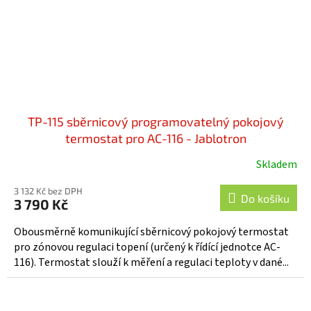
TP-115 sběrnicový programovatelný pokojový
termostat pro AC-116 - Jablotron
Skladem
Průměrné
hodnocení
3 132 Kč bez DPH
produktu
Do košíku
3 790 Kč
je
5,0
Obousměrně komunikující sběrnicový pokojový termostat
z
pro zónovou regulaci topení (určený k řídící jednotce AC-
5
116). Termostat slouží k měření a regulaci teploty v dané...
hvězdiček.