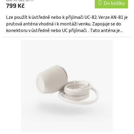
produktu
Do košíku
799 Kč
je
5,0
Lze použít k ústředně nebo k přijímači UC-82. Verze AN-81 je
z
prutová anténa vhodná i k montáži venku. Zapojuje se do
5
konektoru v ústředně nebo UC přijímači. . Tato anténa je...
hvězdiček.