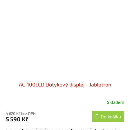
AC-100LCD Dotykový displej - Jablotron
Skladem
Průměrné
hodnocení
4 620 Kč bez DPH
produktu
Do košíku
5 590 Kč
je
5,0