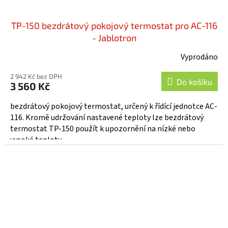
TP-150 bezdrátový pokojový termostat pro AC-116
- Jablotron
Vyprodáno
Průměrné
hodnocení
2 942 Kč bez DPH
produktu
Do košíku
3 560 Kč
je
5,0
bezdrátový pokojový termostat, určený k řídící jednotce AC-
z
116. Kromě udržování nastavené teploty lze bezdrátový
5
termostat TP-150 použít k upozornění na nízké nebo
hvězdiček.
vysoké teploty.