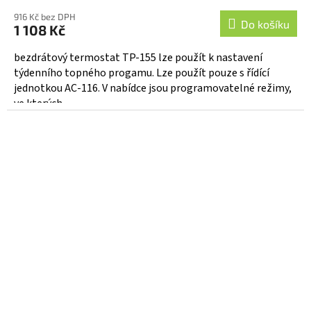
hodnocení
916 Kč bez DPH
produktu
Do košíku
1 108 Kč
je
5,0
bezdrátový termostat TP-155 lze použít k nastavení
z
týdenního topného progamu. Lze použít pouze s řídící
5
jednotkou AC-116. V nabídce jsou programovatelné režimy,
hvězdiček.
ve kterých...