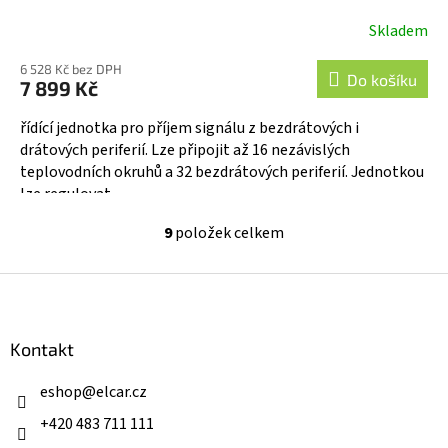
Skladem
Průměrné
hodnocení
6 528 Kč bez DPH
produktu
Do košíku
7 899 Kč
je
5,0
řídící jednotka pro příjem signálu z bezdrátových i
z
drátových periferií. Lze připojit až 16 nezávislých
5
teplovodních okruhů a 32 bezdrátových periferií. Jednotkou
hvězdiček.
lze regulovat...
9
položek celkem
O
v
l
Z
á
á
d
p
a
a
Kontakt
c
t
í
í
eshop
@
elcar.cz
p
r
+420 483 711 111
v