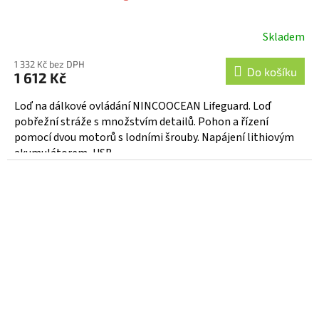
Skladem
1 332 Kč bez DPH
Do košíku
1 612 Kč
Loď na dálkové ovládání NINCOOCEAN Lifeguard. Loď
pobřežní stráže s množstvím detailů. Pohon a řízení
pomocí dvou motorů s lodními šrouby. Napájení lithiovým
akumulátorem, USB...