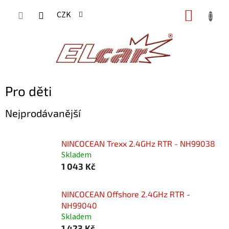
Přejít
NÁKUP
CZK
na
KOŠÍK
obsah
Pro děti
Nejprodávanější
NINCOCEAN Trexx 2.4GHz RTR - NH99038
Skladem
1 043 Kč
NINCOCEAN Offshore 2.4GHz RTR -
NH99040
Skladem
1 423 Kč