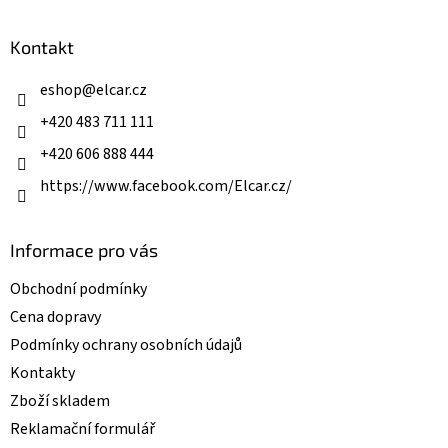
á
d
p
a
a
Kontakt
c
t
í
í
eshop
@
elcar.cz
p
r
+420 483 711 111
v
k
+420 606 888 444
y
v
https://www.facebook.com/Elcar.cz/
ý
p
i
Informace pro vás
s
u
Obchodní podmínky
Cena dopravy
Podmínky ochrany osobních údajů
Kontakty
Zboží skladem
Reklamační formulář