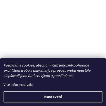
Používáme cookies, abychom Vám umožnili pohodlné
Facebook
prohlížení webu a díky analýze provozu webu neustále
zlepšovali jeho funkce, výkon a použitelnost.
Více informací
zde
.
Vytvořil Shoptet
| Připravil
LemitoMedia s.r.o.
Nastavení
Copyright 2026
Elcar - elektrospecialista - RC modely,