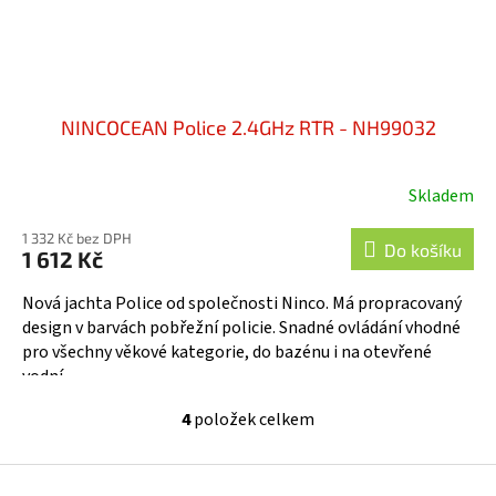
NINCOCEAN Police 2.4GHz RTR - NH99032
Skladem
1 332 Kč bez DPH
Do košíku
1 612 Kč
Nová jachta Police od společnosti Ninco. Má propracovaný
design v barvách pobřežní policie. Snadné ovládání vhodné
pro všechny věkové kategorie, do bazénu i na otevřené
vodní...
4
položek celkem
O
v
l
Z
á