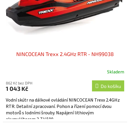
o
d
u
k
t
ů
NINCOCEAN Trexx 2.4GHz RTR - NH99038
Skladem
862 Kč bez DPH
Do košíku
1 043 Kč
Vodní skútr na dálkové ovládání NINCOCEAN Trexx 2.4GHz
RTR. Detailní zpracovaní. Pohon a řízení pomocí dvou
motorů s lodními šrouby. Napájení lithiovým
akumulátorem 3,7 V 500...