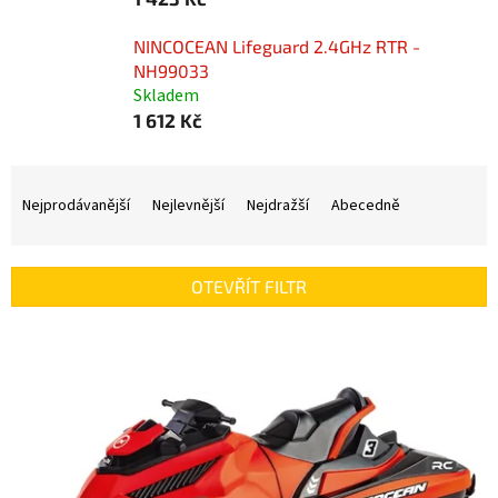
NINCOCEAN Lifeguard 2.4GHz RTR -
NH99033
Skladem
1 612 Kč
Ř
a
Nejprodávanější
Nejlevnější
Nejdražší
Abecedně
z
e
n
OTEVŘÍT FILTR
í
p
V
r
ý
o
p
d
i
u
s
k
p
t
r
ů