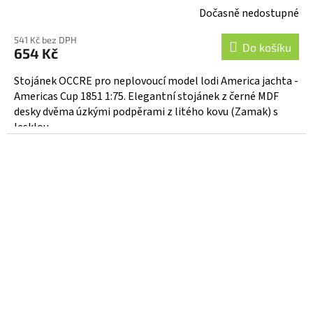
Dočasně nedostupné
541 Kč bez DPH
Do košíku
654 Kč
Stojánek OCCRE pro neplovoucí model lodi America jachta -
Americas Cup 1851 1:75. Elegantní stojánek z černé MDF
desky dvěma úzkými podpěrami z litého kovu (Zamak) s
lesklou...