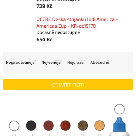
739 Kč
OCCRE Deska stojánku lodi America –
Americas Cup - KR-oc19170
Dočasně nedostupné
654 Kč
Ř
a
Nejprodávanější
Nejlevnější
Nejdražší
Abecedně
z
e
n
OTEVŘÍT FILTR
í
p
V
r
ý
o
p
d
i
u
s
k
p
t