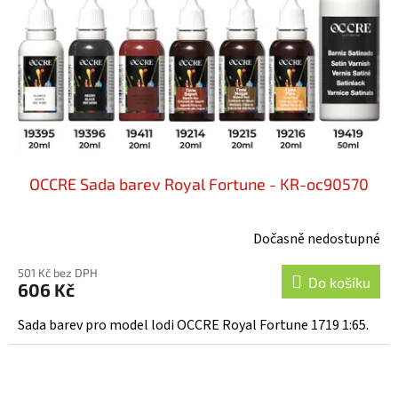
r
ů
o
d
u
k
t
ů
OCCRE Sada barev Royal Fortune - KR-oc90570
Dočasně nedostupné
501 Kč bez DPH
Do košíku
606 Kč
Sada barev pro model lodi OCCRE Royal Fortune 1719 1:65.