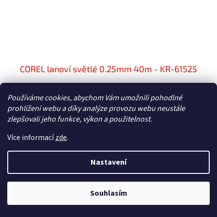
COREL lanoví světlé 0.25mm 40m - KR-61525
Používáme cookies, abychom Vám umožnili pohodlné
Dočasně nedostupné
prohlížení webu a díky analýze provozu webu neustále
188 Kč bez DPH
zlepšovali jeho funkce, výkon a použitelnost.
Do košíku
227 Kč
Více informací
zde
.
Maketové doplňky pro modely lodí COREL: Lanoví světlé,
průměr 0,25mm, délka 40m.
Nastavení
Souhlasím