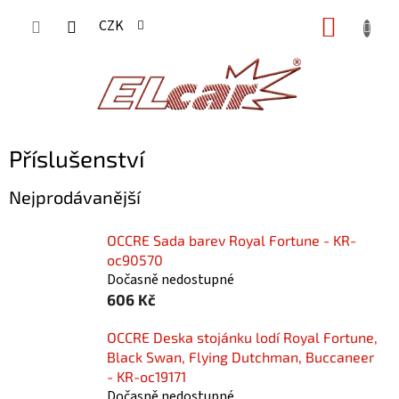
Přejít
NÁKUP
CZK
na
KOŠÍK
obsah
Příslušenství
Nejprodávanější
OCCRE Sada barev Royal Fortune - KR-
oc90570
Dočasně nedostupné
606 Kč
OCCRE Deska stojánku lodí Royal Fortune,
Black Swan, Flying Dutchman, Buccaneer
- KR-oc19171
Dočasně nedostupné