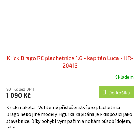
Krick Drago RC plachetnice 1:6 - kapitán Luca - KR-
20413
Skladem
901 Kč bez DPH
Do košíku
1 090 Kč
Krick maketa - Volitelné příslušenství pro plachetnici
Drago nebo jiné modely. Figurka kapitána je k dispozici jako
stavebnice. Díky pohyblivým pažím a nohám působí dojem,
jako...