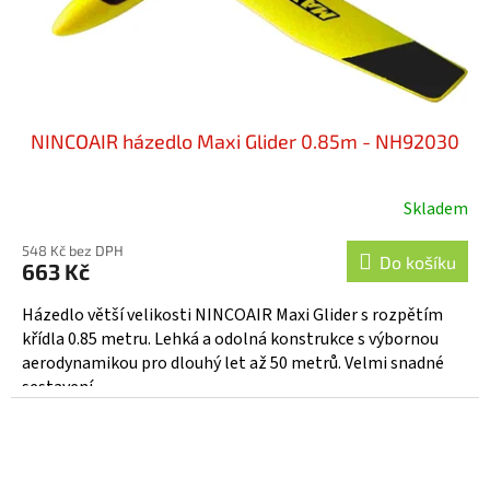
NINCOAIR házedlo Maxi Glider 0.85m - NH92030
Skladem
548 Kč bez DPH
Do košíku
663 Kč
Házedlo větší velikosti NINCOAIR Maxi Glider s rozpětím
křídla 0.85 metru. Lehká a odolná konstrukce s výbornou
aerodynamikou pro dlouhý let až 50 metrů. Velmi snadné
sestavení...