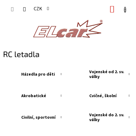
Přejít
NÁKUP
CZK
na
KOŠÍK
obsah
RC letadla
Vojenské od 2. sv.
Házedla pro děti
války
Akrobatické
Cvičné, školní
Vojenské do 2. sv.
Civilní, sportovní
války