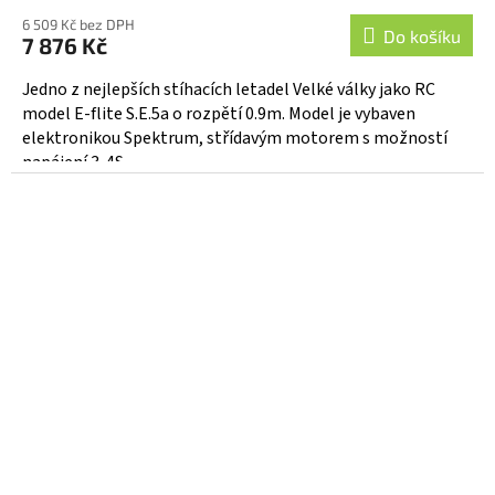
6 509 Kč bez DPH
Do košíku
7 876 Kč
Jedno z nejlepších stíhacích letadel Velké války jako RC
model E-flite S.E.5a o rozpětí 0.9m. Model je vybaven
elektronikou Spektrum, střídavým motorem s možností
napájení 3‑4S...