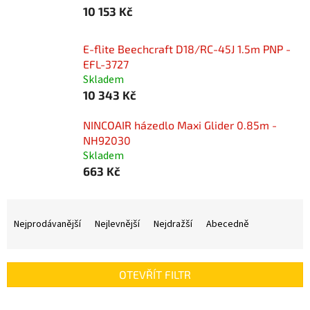
10 153 Kč
E-flite Beechcraft D18/RC-45J 1.5m PNP -
EFL-3727
Skladem
10 343 Kč
NINCOAIR házedlo Maxi Glider 0.85m -
NH92030
Skladem
663 Kč
Ř
a
Nejprodávanější
Nejlevnější
Nejdražší
Abecedně
z
e
n
OTEVŘÍT FILTR
í
p
V