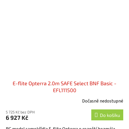
E-flite Opterra 2.0m SAFE Select BNF Basic -
EFL111500
Dočasně nedostupné
Průměrné
hodnocení
5 725 Kč bez DPH
produktu
Do košíku
6 927 Kč
je
5,0