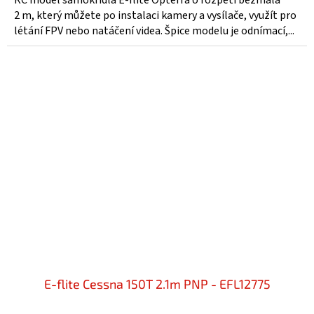
RC model samokřídla E-flite Opterra o rozpětí bezmála
z
2 m, který můžete po instalaci kamery a vysílače, využít pro
5
létání FPV nebo natáčení videa. Špice modelu je odnímací,...
hvězdiček.
E-flite Cessna 150T 2.1m PNP - EFL12775