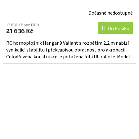
Dočasně nedostupné
17 881 Kč bez DPH
Do košíku
21 636 Kč
RC hornoplošník Hangar 9 Valiant s rozpětím 2,2 m nabízí
vynikající stabilitu i překvapivou obratnost pro akrobacii.
Celodřevěná konstrukce je potažena fólií UltraCote. Model...