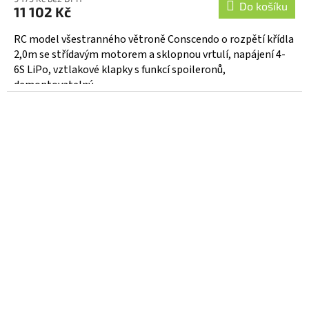
Do košíku
11 102 Kč
RC model všestranného větroně Conscendo o rozpětí křídla
2,0m se střídavým motorem a sklopnou vrtulí, napájení 4-
6S LiPo, vztlakové klapky s funkcí spoileronů,
demontovatelný...