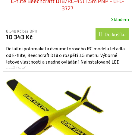
E-flite Beechcraft D18/RC-45J 1.5m PNP - EFL-
3727
Skladem
8 548 Kč bez DPH
Do košíku
10 343 Kč
Detailní polomaketa dvoumotorového RC modelu letadla
od E‑flite, Beechcraft D18 o rozpětí 1.5 metru. Výborné
letové vlastnosti a snadné ovládání. Nainstalované LED
osvětlení,...