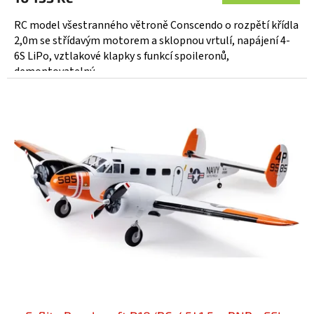
RC model všestranného větroně Conscendo o rozpětí křídla
2,0m se střídavým motorem a sklopnou vrtulí, napájení 4-
6S LiPo, vztlakové klapky s funkcí spoileronů,
demontovatelný...