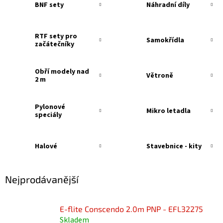
BNF sety
Náhradní díly
RTF sety pro
Samokřídla
začátečníky
Obří modely nad
Větroně
2 m
Pylonové
Mikro letadla
speciály
Halové
Stavebnice - kity
Nejprodávanější
E-flite Conscendo 2.0m PNP - EFL32275
Skladem