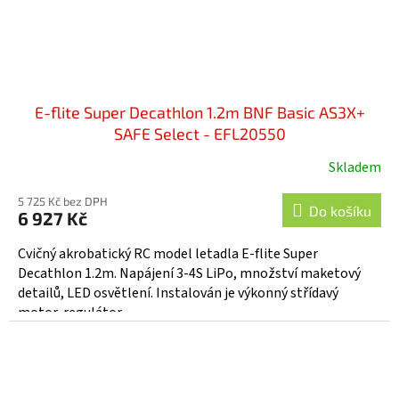
E-flite Super Decathlon 1.2m BNF Basic AS3X+
SAFE Select - EFL20550
Skladem
5 725 Kč bez DPH
Do košíku
6 927 Kč
Cvičný akrobatický RC model letadla E-flite Super
Decathlon 1.2m. Napájení 3-4S LiPo, množství maketový
detailů, LED osvětlení. Instalován je výkonný střídavý
motor, regulátor...