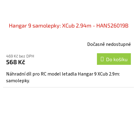
Hangar 9 samolepky: XCub 2.94m - HAN526019B
Dočasně nedostupné
469 Kč bez DPH
Do košíku
568 Kč
Náhradní díl pro RC model letadla Hangar 9 XCub 2.9m:
samolepky.