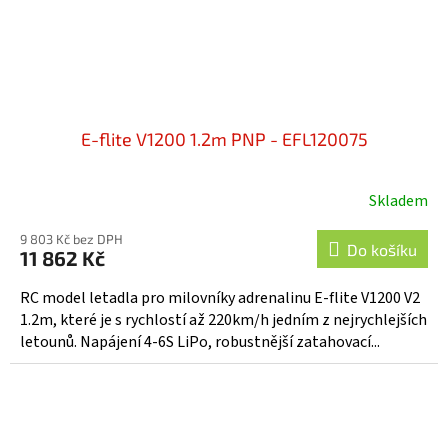
E-flite V1200 1.2m PNP - EFL120075
Skladem
9 803 Kč bez DPH
Do košíku
11 862 Kč
RC model letadla pro milovníky adrenalinu E‑flite V1200 V2
1.2m, které je s rychlostí až 220km/h jedním z nejrychlejších
letounů. Napájení 4-6S LiPo, robustnější zatahovací...