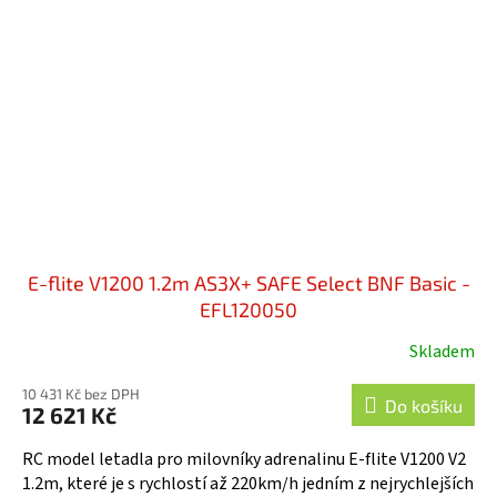
E-flite V1200 1.2m AS3X+ SAFE Select BNF Basic -
EFL120050
Skladem
10 431 Kč bez DPH
Do košíku
12 621 Kč
RC model letadla pro milovníky adrenalinu E‑flite V1200 V2
1.2m, které je s rychlostí až 220km/h jedním z nejrychlejších