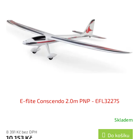
r
ý
o
p
d
i
u
s
k
p
t
r
ů
o
d
u
k
t
ů
E-flite Conscendo 2.0m PNP - EFL32275
Skladem
8 391 Kč bez DPH
Do košíku
10 153 Kč