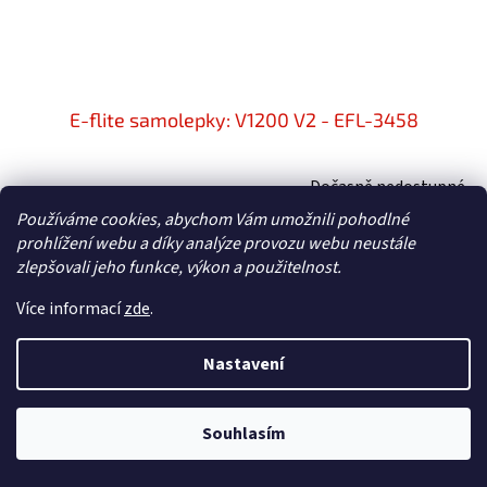
E-flite samolepky: V1200 V2 - EFL-3458
Dočasně nedostupné
Používáme cookies, abychom Vám umožnili pohodlné
595 Kč bez DPH
Do košíku
prohlížení webu a díky analýze provozu webu neustále
720 Kč
zlepšovali jeho funkce, výkon a použitelnost.
Náhradní díl pro RC model letadla V1200 V2: samolepky.
Více informací
zde
.
Nastavení
Souhlasím