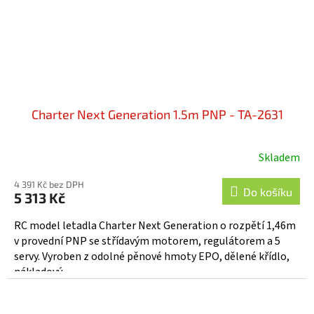
Charter Next Generation 1.5m PNP - TA-2631
Skladem
Průměrné
hodnocení
4 391 Kč bez DPH
produktu
Do košíku
5 313 Kč
je
4,5
RC model letadla Charter Next Generation o rozpětí 1,46m
z
v provední PNP se střídavým motorem, regulátorem a 5
5
servy. Vyroben z odolné pěnové hmoty EPO, dělené křídlo,
hvězdiček.
nákladový...