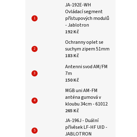
JA-192E-WH
Ovládací segment
přístupových modulů
- Jablotron
192 Kč
Ochranny oplet se
suchym zipem 51mm
183 Kč
Antenni svod AM/FM
7m
150 Kč
MGB uni AM-FM
anténa gumová v
kloubu 34cm - 61012
265 Kč
JA-196J - Duální
přívěsek LF-HF UID -
JABLOTRON