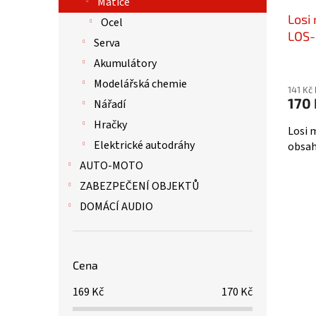
ů
Matice
u
Losi 
k
Ocel
t
LOS-
Serva
ů
Akumulátory
Modelářská chemie
141 Kč
170 
Nářadí
Hračky
Losi 
Elektrické autodráhy
obsah
AUTO-MOTO
ZABEZPEČENÍ OBJEKTŮ
DOMÁCÍ AUDIO
Cena
169
Kč
170
Kč