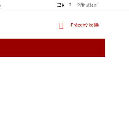
CZK
Přihlášení
OCHRANY OSOBNÍCH ÚDAJŮ
KONTAKTY
ZBOŽÍ SKLADE
NÁKUPNÍ
Prázdný košík
KOŠÍK