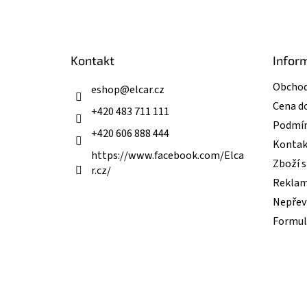
á
p
a
t
Kontakt
Infor
í
Obchod
eshop
@
elcar.cz
Cena d
+420 483 711 111
Podmín
+420 606 888 444
Kontak
https://www.facebook.com/Elca
Zboží 
r.cz/
Reklam
Nepřevz
Formul