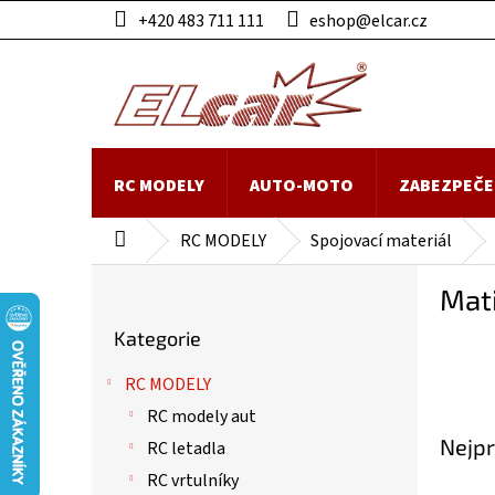
Přejít
+420 483 711 111
eshop@elcar.cz
na
obsah
RC MODELY
AUTO-MOTO
ZABEZPEČE
RC MODELY
Spojovací materiál
Domů
P
Mat
o
Přeskočit
s
Kategorie
kategorie
t
r
RC MODELY
a
RC modely aut
n
Nejpr
n
RC letadla
í
RC vrtulníky