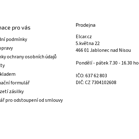
Prodejna
mace pro vás
Elcar.cz
ní podmínky
5.května 22
opravy
466 01 Jablonec nad Nisou
ky ochrany osobních údajů
Pondělí - pátek 7.30 - 16.30 ho
ty
skladem
IČO: 637 62 803
DIČ: CZ 7304102608
ační formulář
etí zásilky
ář pro odstoupení od smlouvy