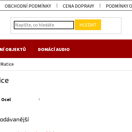
OBCHODNÍ PODMÍNKY
CENA DOPRAVY
PODMÍNKY 
HLEDAT
NÍ OBJEKTŮ
DOMÁCÍ AUDIO
Matice
ice
Ocel
odávanější