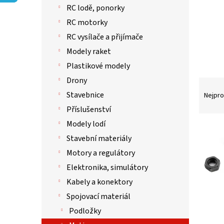
p
RC lodě, ponorky
a
n
RC motorky
e
RC vysílače a přijímače
l
Modely raket
Plastikové modely
Drony
Ř
a
Stavebnice
Nejpro
z
Příslušenství
e
Modely lodí
n
V
í
Stavební materiály
ý
p
p
Motory a regulátory
r
i
Elektronika, simulátory
o
s
d
Kabely a konektory
p
u
r
Spojovací materiál
k
o
Podložky
t
d