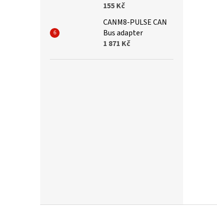
155 Kč
CANM8-PULSE CAN
Bus adapter
1 871 Kč
Z