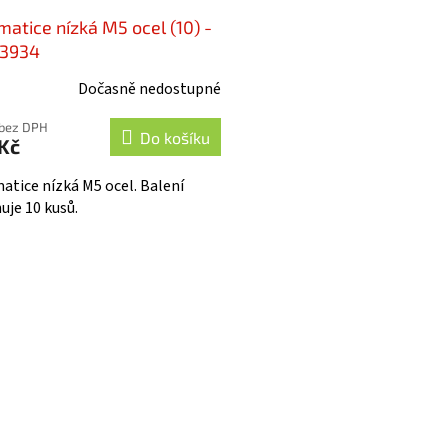
matice nízká M5 ocel (10) -
3934
Dočasně nedostupné
 bez DPH
Do košíku
Kč
matice nízká M5 ocel. Balení
uje 10 kusů.
O
v
l
á
d
a
c
í
p
r
v