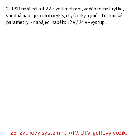
2x USB nabíječka 4,2 A s voltmetrem, voděodolná krytka,
vhodná např. pro motocykly, čtyřkolky a jiné. Technické
parametry: • napájecí napětí: 12 V / 24 V • výstup...
25" zvukový systém na ATV, UTV, golfový vozík,