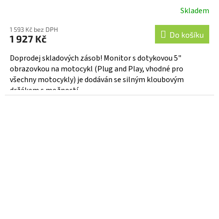
Skladem
1 593 Kč bez DPH
Do košíku
1 927 Kč
Doprodej skladových zásob! Monitor s dotykovou 5"
obrazovkou na motocykl (Plug and Play, vhodné pro
všechny motocykly) je dodáván se silným kloubovým
držákem s možností...