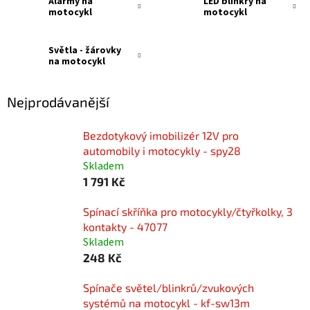
Alarmy na
LED blinkry na
motocykl
motocykl
Světla - žárovky
na motocykl
Nejprodávanější
Bezdotykový imobilizér 12V pro
automobily i motocykly - spy28
Skladem
1 791 Kč
Spínací skříňka pro motocykly/čtyřkolky, 3
kontakty - 47077
Skladem
248 Kč
Spínače světel/blinkrů/zvukových
systémů na motocykl - kf-sw13m