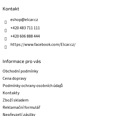
d
p
a
a
Kontakt
c
t
í
í
eshop
@
elcar.cz
p
r
+420 483 711 111
v
k
+420 606 888 444
y
v
https://www.facebook.com/Elcar.cz/
ý
p
i
Informace pro vás
s
u
Obchodní podmínky
Cena dopravy
Podmínky ochrany osobních údajů
Kontakty
Zboží skladem
Reklamační formulář
Nepřevzetí zásilky