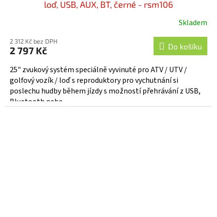
loď, USB, AUX, BT, černé - rsm106
Skladem
2 312 Kč bez DPH
Do košíku
2 797 Kč
25" zvukový systém speciálně vyvinuté pro ATV / UTV /
golfový vozík / loď s reproduktory pro vychutnání si
poslechu hudby během jízdy s možností přehrávání z USB,
Bluetooth nebo...