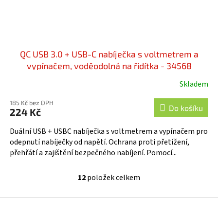
QC USB 3.0 + USB-C nabíječka s voltmetrem a
vypínačem, voděodolná na řidítka - 34568
Skladem
185 Kč bez DPH
Do košíku
224 Kč
Duální USB + USBC nabíječka s voltmetrem a vypínačem pro
odepnutí nabíječky od napětí. Ochrana proti přetížení,
přehřátí a zajištění bezpečného nabíjení. Pomocí...
12
položek celkem
O
v
l
Z
á
á