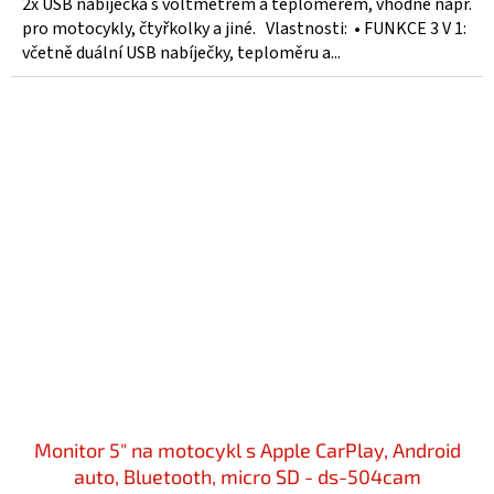
2x USB nabíječka s voltmetrem a teploměrem, vhodné např.
pro motocykly, čtyřkolky a jiné. Vlastnosti: • FUNKCE 3 V 1:
včetně duální USB nabíječky, teploměru a...
Monitor 5" na motocykl s Apple CarPlay, Android
auto, Bluetooth, micro SD - ds-504cam