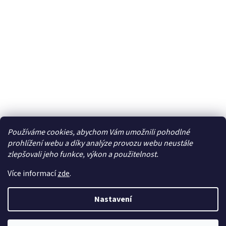
Používáme cookies, abychom Vám umožnili pohodlné
Facebook
prohlížení webu a díky analýze provozu webu neustále
zlepšovali jeho funkce, výkon a použitelnost.
Více informací
zde
.
Vytvořil Shoptet
| Připravil
LemitoMedia s.r.o.
Nastavení
Copyright 2026
Elcar - elektrospecialista - RC modely,
autorádia, navigace, alarmy, domácí audio
. Všechna