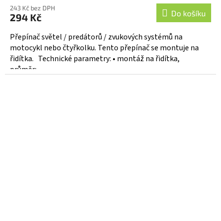
243 Kč bez DPH
Do košíku
294 Kč
Přepínač světel / predátorů / zvukových systémů na
motocykl nebo čtyřkolku. Tento přepínač se montuje na
řidítka. Technické parametry: • montáž na řidítka,
průměr:...