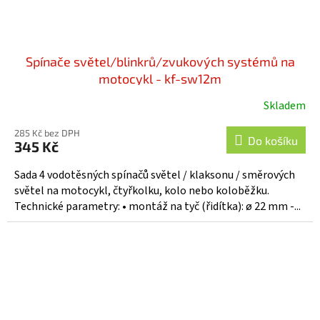
Spínače světel/blinkrů/zvukových systémů na
motocykl - kf-sw12m
Skladem
285 Kč bez DPH
Do košíku
345 Kč
Sada 4 vodotěsných spínačů světel / klaksonu / směrových
světel na motocykl, čtyřkolku, kolo nebo koloběžku.
Technické parametry: • montáž na tyč (řidítka): ø 22 mm -...