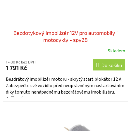
k
t
ů
Bezdotykový imobilizér 12V pro automobily i
motocykly - spy28
Skladem
1 480 Kč bez DPH
Do košíku
1 791 Kč
Bezdrátový imobilizér motoru - skrytý start blokátor 12 V.
Zabezpečte své vozidlo před neoprávněným nastartováním
díky tomuto nenápadnému bezdrátovému imobilizéru.
Zařízení...