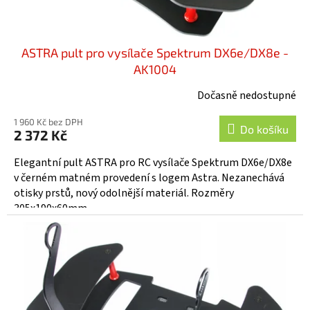
ů
ASTRA pult pro vysílače Spektrum DX6e/DX8e -
AK1004
Dočasně nedostupné
1 960 Kč bez DPH
Do košíku
2 372 Kč
Elegantní pult ASTRA pro RC vysílače Spektrum DX6e/DX8e
v černém matném provedení s logem Astra. Nezanechává
otisky prstů, nový odolnější materiál. Rozměry
305x190x60mm....