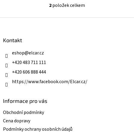
2
položek celkem
O
v
l
Z
á
á
d
p
a
a
Kontakt
c
t
í
í
eshop
@
elcar.cz
p
r
+420 483 711 111
v
k
+420 606 888 444
y
v
https://www.facebook.com/Elcar.cz/
ý
p
i
Informace pro vás
s
u
Obchodní podmínky
Cena dopravy
Podmínky ochrany osobních údajů