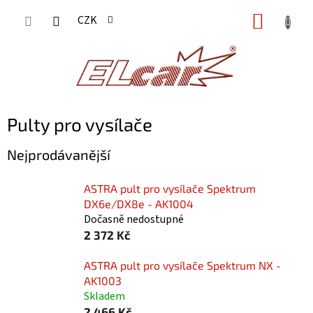
Přejít
NÁKUP
CZK
na
KOŠÍK
obsah
Pulty pro vysílače
Nejprodávanější
ASTRA pult pro vysílače Spektrum
DX6e/DX8e - AK1004
Dočasně nedostupné
2 372 Kč
ASTRA pult pro vysílače Spektrum NX -
AK1003
Skladem
2 466 Kč