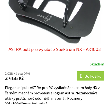
ASTRA pult pro vysílače Spektrum NX - AK1003
Skladem
2 038 Kč bez DPH
Do košíku
2 466 Kč
Elegantní pult ASTRA pro RC vysílače Spektrum řady NX v
černém matném provedení s logem Astra. Nezanechává
otisky prstů, nový odolnější materiál. Rozměry
305x190x60mm. Volitelně...