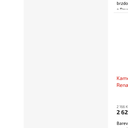
brzdo
a Peu
kombi
adapté
Kame
Rena
AHD/
2 166 
2 62
Barev