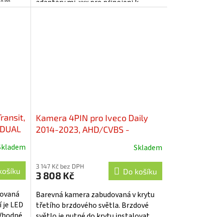
lem.
adaptéry mi-xxx pro připojení k
it v...
originální navigaci. Montáž: •
vyjmete...
ransit,
Kamera 4PIN pro Iveco Daily
ADUAL
2014-2023, AHD/CVBS -
svcIV02NPA
Skladem
Skladem
3 147 Kč bez DPH
košíku
Do košíku
3 808 Kč
dovaná
Barevná kamera zabudovaná v krytu
í je LED
třetího brzdového světla. Brzdové
 Vhodné
světlo je nutné do krytu instalovat.