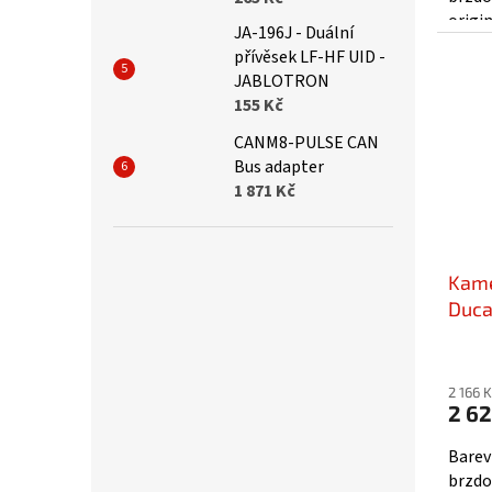
hvězd
origin
JA-196J - Duální
kombi
přívěsek LF-HF UID -
JABLOTRON
155 Kč
CANM8-PULSE CAN
Bus adapter
1 871 Kč
Kame
Duca
AHD/
2 166 
2 62
Barev
brzdo