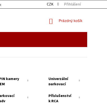
CZK
Přihlášení
OCHRANY OSOBNÍCH ÚDAJŮ
KONTAKTY
ZBOŽÍ SKLADE
NÁKUPNÍ
Prázdný košík
KOŠÍK
PIN kamery
Univerzální
EM
parkovací
kamery
arkovací
Příslušenství
ady
k RCA
kamerám