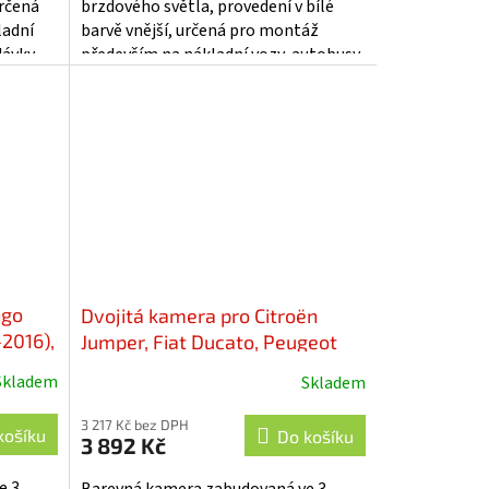
určená
brzdového světla, provedení v bílé
ladní
barvě vnější, určená pro montáž
dávky.
především na nákladní vozy, autobusy,
karavany či dodávky. Technické...
ngo
Dvojitá kamera pro Citroën
-2016),
Jumper, Fiat Ducato, Peugeot
Boxer, AHD/CVBS -
Skladem
Skladem
svcFA01NPADUAL
3 217 Kč bez DPH
košíku
Do košíku
3 892 Kč
 3.
Barevná kamera zabudovaná ve 3.