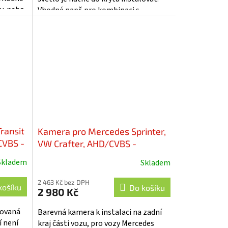
y, nebo
Vhodné např. pro kombinaci s
monitory, nebo s adaptéry mi-xxx
pro...
ransit
Kamera pro Mercedes Sprinter,
CVBS -
VW Crafter, AHD/CVBS -
svcMC05NPA
Skladem
Skladem
2 463 Kč bez DPH
košíku
Do košíku
2 980 Kč
dovaná
Barevná kamera k instalaci na zadní
í není
kraj části vozu, pro vozy Mercedes