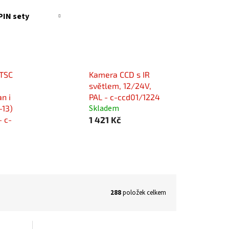
PIN sety
TSC
Kamera CCD s IR
světlem, 12/24V,
an i
PAL - c-ccd01/1224
Skladem
-13)
- c-
1 421 Kč
288
položek celkem