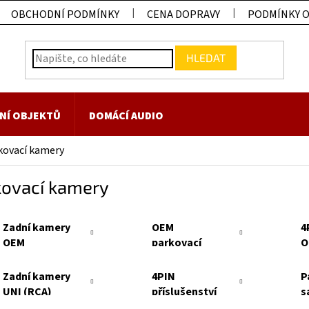
OBCHODNÍ PODMÍNKY
CENA DOPRAVY
PODMÍNKY 
HLEDAT
NÍ OBJEKTŮ
DOMÁCÍ AUDIO
kovací kamery
kovací kamery
Zadní kamery
OEM
4
OEM
parkovací
O
kamery
Zadní kamery
4PIN
P
UNI (RCA)
příslušenství
s