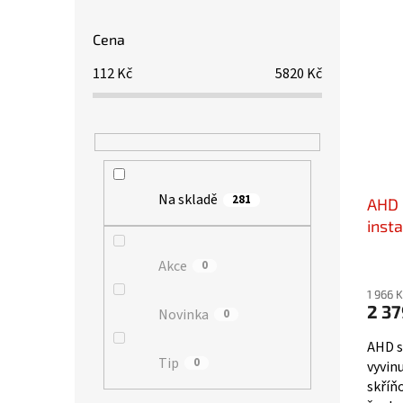
Propo
Kamer
Cena
112
Kč
5820
Kč
Na skladě
281
AHD 
insta
/ za
Akce
0
1 966 
2 37
Novinka
0
AHD s
Tip
0
vyvin
skříň