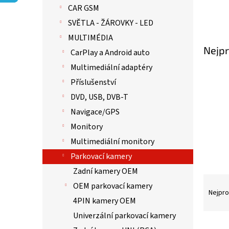
p
CAR GSM
a
n
SVĚTLA - ŽÁROVKY - LED
e
MULTIMÉDIA
l
Nejpr
CarPlay a Android auto
Multimediální adaptéry
Příslušenství
DVD, USB, DVB-T
Navigace/GPS
Monitory
Multimediální monitory
Parkovací kamery
Zadní kamery OEM
Ř
OEM parkovací kamery
a
Nejpro
4PIN kamery OEM
z
e
Univerzální parkovací kamery
n
V