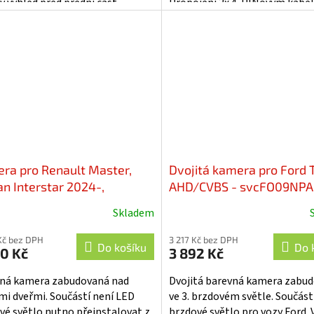
ý výhled před přední část
Propojení 2x 4-PINovým kabe
dního vozu či dodávky a
Každou kameru je možné nastav
dnému...
ra pro Renault Master,
Dvojitá kamera pro Ford T
an Interstar 2024-,
AHD/CVBS - svcFO09NP
/CVBS - svcRM02NPA
Skladem
ěrné
cení
Kč bez DPH
3 217 Kč bez DPH
ktu
Do košíku
Do 
0 Kč
3 892 Kč
ná kamera zabudovaná nad
Dvojitá barevná kamera zabu
mi dveřmi. Součástí není LED
ve 3. brzdovém světle. Součást
vé světlo nutno přeinstalovat z
brzdové světlo pro vozy Ford.