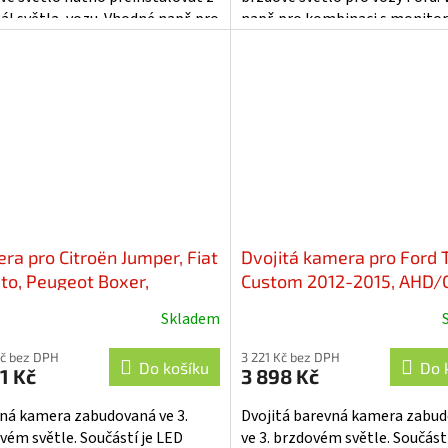
iček.
ál světla, vozu. Vhodné např. pro
např. pro kombinaci s monitor
naci s monitory, nebo s...
s adaptéry mi-xxx pro...
ra pro Citroën Jumper, Fiat
Dvojitá kamera pro Ford T
to, Peugeot Boxer,
Custom 2012-2015, AHD/
CVBS - svcFA01NPA
svcFO08NPADUAL
Skladem
Kč bez DPH
3 221 Kč bez DPH
Do košíku
Do 
1 Kč
3 898 Kč
ná kamera zabudovaná ve 3.
Dvojitá barevná kamera zabu
vém světle. Součástí je LED
ve 3. brzdovém světle. Součást