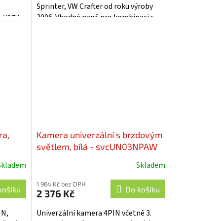
Sprinter, VW Crafter od roku výroby
, vozu
2006. Vhodné např. pro kombinaci s
apř.
monitory, nebo s adaptéry mi-xxx...
ra,
Kamera univerzální s brzdovým
světlem, bílá - svcUN03NPAW
Skladem
Skladem
1 964 Kč bez DPH
košíku
Do košíku
2 376 Kč
IN,
Univerzální kamera 4PIN včetně 3.