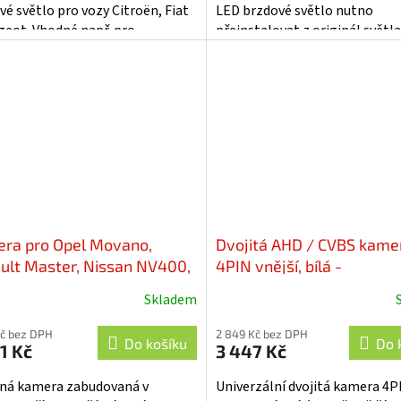
vé světlo pro vozy Citroën, Fiat
LED brzdové světlo nutno
geot. Vhodné např. pro
přeinstalovat z originál světla
naci s monitory, nebo s
Ford Transit Custom. Vhodné n
ry...
pro...
ra pro Opel Movano,
Dvojitá AHD / CVBS kame
ult Master, Nissan NV400,
4PIN vnější, bílá -
CVBS - svcRM01NPA
svc5013NPADUALW
Skladem
Kč bez DPH
2 849 Kč bez DPH
Do košíku
Do 
1 Kč
3 447 Kč
ná kamera zabudovaná v
Univerzální dvojitá kamera 4P