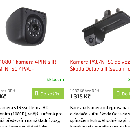
1080P kamera 4PIN s IR
Kamera PAL/NTSC do vo
í, NTSC / PAL -
Škoda Octavia II (sedan i
509AHD10
od 2010-13) v madle kufru
Skladem
SK01s
 bez DPH
1 087 Kč bez DPH
Do košíku
Do 
 Kč
1 315 Kč
amera s IR světlem a HD
Barevná kamera integrovaná 
šením (1080P), vnější, určená pro
ovladače kufru Škoda Octavia 
ž především na nákladní vozy,
spínačem kufru. Vhodné např. 
usy, karavany či dodávky.
kombinaci s monitorem, nebo