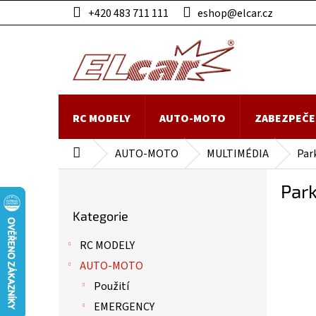
Přejít
+420 483 711 111
eshop@elcar.cz
na
obsah
RC MODELY
AUTO-MOTO
ZABEZPEČE
AUTO-MOTO
MULTIMÉDIA
Par
Domů
P
Par
o
Přeskočit
s
Kategorie
kategorie
t
r
RC MODELY
a
AUTO-MOTO
n
n
Použití
í
EMERGENCY