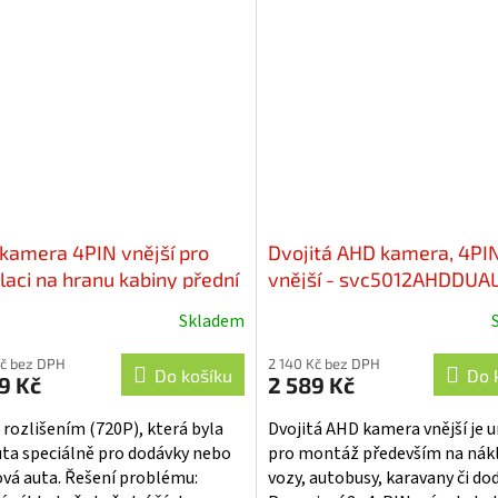
jení 4-PINovým kabelem.
adaptéry mi-xxx pro připojení 
u...
originální navigaci....
kamera 4PIN vnější pro
Dvojitá AHD kamera, 4PI
laci na hranu kabiny přední
vnější - svc5012AHDDUA
dní - svc511AHD
Skladem
Kč bez DPH
2 140 Kč bez DPH
Do košíku
Do 
9 Kč
2 589 Kč
 rozlišením (720P), která byla
Dvojitá AHD kamera vnější je 
uta speciálně pro dodávky nebo
pro montáž především na nák
ová auta. Řešení problému:
vozy, autobusy, karavany či do