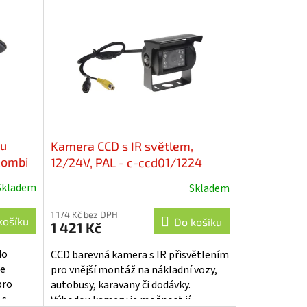
zu
Kamera CCD s IR světlem,
 combi
12/24V, PAL - c-ccd01/1224
 - c-
Skladem
Skladem
1 174 Kč bez DPH
košíku
Do košíku
1 421 Kč
do
CCD barevná kamera s IR přisvětlením
se
pro vnější montáž na nákladní vozy,
pro
autobusy, karavany či dodávky.
 s
Výhodou kamery je možnost jí