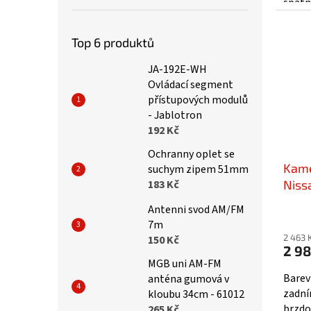
špatn
nákla
násle
Top 6 produktů
JA-192E-WH
Ovládací segment
přístupových modulů
- Jablotron
192 Kč
Ochranny oplet se
Kame
suchym zipem 51mm
183 Kč
Niss
AHD
Antenni svod AM/FM
Prům
7m
hodno
2 463 
150 Kč
produ
2 98
je
MGB uni AM-FM
5,0
Barev
anténa gumová v
z
zadní
kloubu 34cm - 61012
5
brzdo
265 Kč