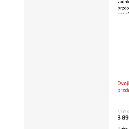
zadní
brzdo
patic
monit
Dvoj
brzd
svc
3 217 
3 89
Unive