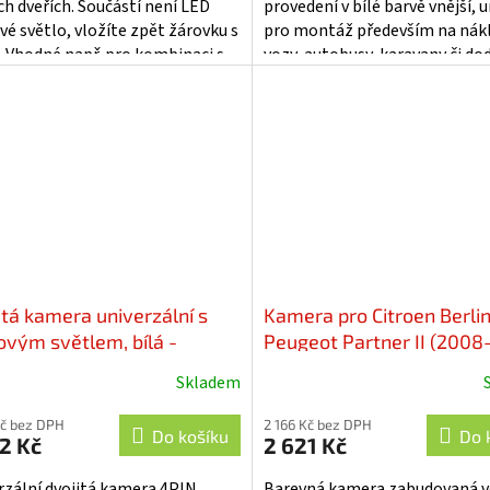
ch dveřích. Součástí není LED
provedení v bílé barvě vnější, 
vé světlo, vložíte zpět žárovku s
pro montáž především na nák
í. Vhodné např. pro kombinaci s
vozy, autobusy, karavany či do
ory, nebo s adaptéry mi-xxx...
Technické parametry: •...
itá kamera univerzální s
Kamera pro Citroen Berli
ovým světlem, bílá -
Peugeot Partner II (2008
UN03NPADUALW
AHD/CVBS - svcPG02NPA
Skladem
Kč bez DPH
2 166 Kč bez DPH
Do košíku
Do 
2 Kč
2 621 Kč
rzální dvojitá kamera 4PIN
Barevná kamera zabudovaná ve