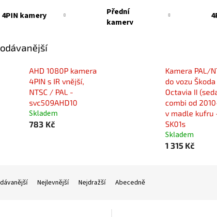
Přední
4PIN kamery
4
kamery
odávanější
AHD 1080P kamera
Kamera PAL/N
4PIN s IR vnější,
do vozu Škoda
NTSC / PAL -
Octavia II (sed
svc509AHD10
combi od 2010
Skladem
v madle kufru 
783 Kč
SK01s
Skladem
1 315 Kč
dávanější
Nejlevnější
Nejdražší
Abecedně