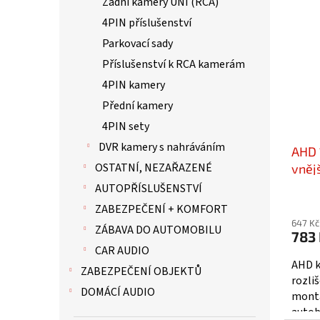
Zadní kamery UNI (RCA)
í
ý
4PIN příslušenství
p
p
r
i
Parkovací sady
o
s
Příslušenství k RCA kamerám
d
p
4PIN kamery
u
r
k
o
Přední kamery
t
d
4PIN sety
ů
u
DVR kamery s nahráváním
AHD 
k
OSTATNÍ, NEZAŘAZENÉ
t
vnějš
ů
svc
AUTOPŘÍSLUŠENSTVÍ
ZABEZPEČENÍ + KOMFORT
647 Kč
ZÁBAVA DO AUTOMOBILU
783
CAR AUDIO
AHD k
ZABEZPEČENÍ OBJEKTŮ
rozli
DOMÁCÍ AUDIO
montá
autob