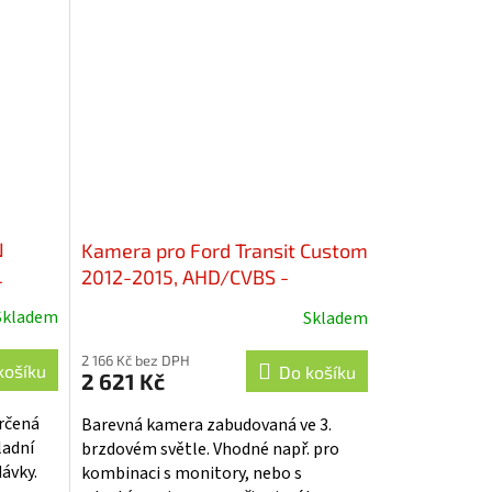
k
využívat jak na napájení 12 V, tak i 24 V
....
N
Kamera pro Ford Transit Custom
L
2012-2015, AHD/CVBS -
svcFO08NPA
Skladem
Skladem
2 166 Kč bez DPH
košíku
Do košíku
2 621 Kč
určená
Barevná kamera zabudovaná ve 3.
ladní
brzdovém světle. Vhodné např. pro
dávky.
kombinaci s monitory, nebo s