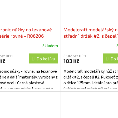
tronic nůžky na lexanové
Modelcraft modelářský n
série rovné - R06206
střední, držák #2, s čepelí
SH-PKN3302
Skladem
 bez DPH
85 Kč bez DPH
Do košíku
Do 
Kč
103 Kč
ronic nůžky - rovné, na lexanové
Modelcraft modelářský nůž stř
rie a další materiály, vyrobeny z
držák #2, s čepelí #2. Rukojeť z
ové oceli. Černá plastová
o délce 125mm. Ideální pro prá
eť je ergonomicky tvarovaná a
úzkých prostorách při práci se
 pohodlně padne do ruky....
dřevem, plastem či papírem. Ce