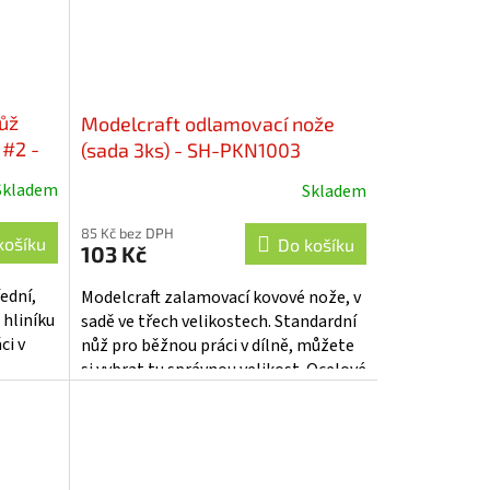
ůž
Modelcraft odlamovací nože
 #2 -
(sada 3ks) - SH-PKN1003
Skladem
Skladem
85 Kč bez DPH
košíku
Do košíku
103 Kč
ední,
Modelcraft zalamovací kovové nože, v
 hliníku
sadě ve třech velikostech. Standardní
ci v
nůž pro běžnou práci v dílně, můžete
si vybrat tu správnou velikost. Ocelové
lková...
čepele lze snadno odlomit...