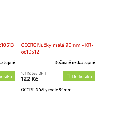
c10513
OCCRE Nůžky malé 90mm - KR-
oc10512
ostupné
Dočasně nedostupné
101 Kč bez DPH
košíku
Do košíku
122 Kč
OCCRE Nůžky malé 90mm