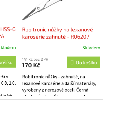
ý HSS-G
Robitronic nůžky na lexanové
/A
karosérie zahnuté - R06207
Skladem
Skladem
141 Kč bez DPH
košíku
Do košíku
170 Kč
-G v
Robitronic nůžky - zahnuté, na
0.8, 1.0,
lexanové karosérie a další materiály,
vyrobeny z nerezové oceli. Černá
álních
plastová rukojeť je ergonomicky
...
tvarovaná a velmi pohodlně padne do
ruky....