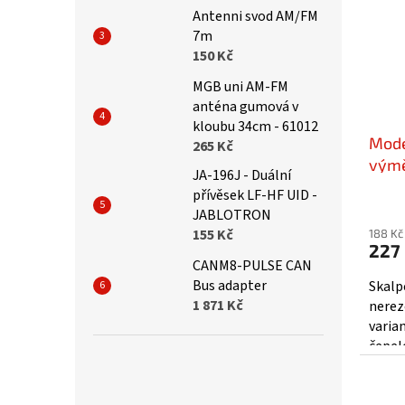
Antenni svod AM/FM
7m
150 Kč
MGB uni AM-FM
anténa gumová v
kloubu 34cm - 61012
Mode
265 Kč
výmě
JA-196J - Duální
PKN1
přívěsek LF-HF UID -
JABLOTRON
155 Kč
188 Kč
227
CANM8-PULSE CAN
Bus adapter
Skalpe
1 871 Kč
nerez
varia
čepel
oceli 