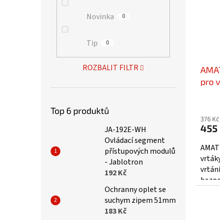
Novinka
0
Tip
0
ROZBALIT FILTR
AMATI
pro 
470
Top 6 produktů
376 Kč
455
JA-192E-WH
Ovládací segment
AMATI
přístupových modulů
vrták
- Jablotron
vrtání
192 Kč
bezpe
Ochranny oplet se
úchop
suchym zipem 51mm
kutils
183 Kč