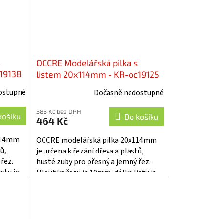
s
OCCRE Modelářská pilka s
19138
listem 20x114mm - KR-oc19125
ostupné
Dočasně nedostupné
383 Kč bez DPH
košíku
Do košíku
464 Kč
x114mm
OCCRE modelářská pilka 20x114mm
tů,
je určena k řezání dřeva a plastů,
řez.
husté zuby pro přesný a jemný řez.
stu je
Hloubka řezu je 10mm, délka listu je
mocí...
114mm. Uchycení v rukojeti pomocí...