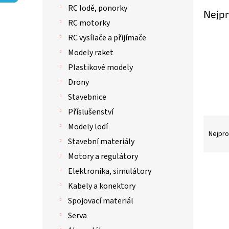
p
RC lodě, ponorky
a
Nejpr
n
RC motorky
e
RC vysílače a přijímače
l
Modely raket
Plastikové modely
Drony
Stavebnice
Příslušenství
Ř
Modely lodí
a
Nejpro
Stavební materiály
z
e
Motory a regulátory
n
V
Elektronika, simulátory
í
ý
Kabely a konektory
p
p
r
i
Spojovací materiál
o
s
Serva
d
p