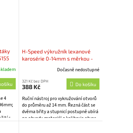
rtáky
H-Speed výkružník lexanové
5155
karosérie 0-14mm s měrkou -
HSPZ315
Skladem
Dočasně nedostupné
321 Kč bez DPH
košíku
Do košíku
388 Kč
se 4
Ruční nástroj pro vykružování otvorů
,96mm;
do průměru až 14 mm. Řezná část se
a
dvěma břity a stupnicí postupně ubírá
ití s
po obvodu materiál a kalibruje otvor.
Hliníková rukojeť s...