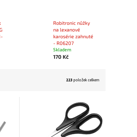
k
Robitronic nůžky
G
na lexanové
H-
karosérie zahnuté
- R06207
Skladem
170 Kč
223
položek celkem