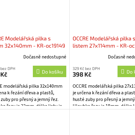
E Modelářská pilka s
OCCRE Modelářská pilka 
em 32x140mm - KR-oc19149
listem 27x114mm - KR-oc
Dočasně nedostupné
Dočasně ned
 bez DPH
329 Kč bez DPH
Do košíku
Do 
 Kč
398 Kč
 modelářská pilka 32x140mm
OCCRE modelářská pilka 27
ena k řezání dřeva a plastů,
je určena k řezání dřeva a plas
 zuby pro přesný a jemný řez.
husté zuby pro přesný a jemný 
ka řezu je 22mm, délka listu je
Hloubka řezu je 18mm, délka li
. Uchycení v rukojeti pomocí...
114mm. Uchycení v rukojeti po