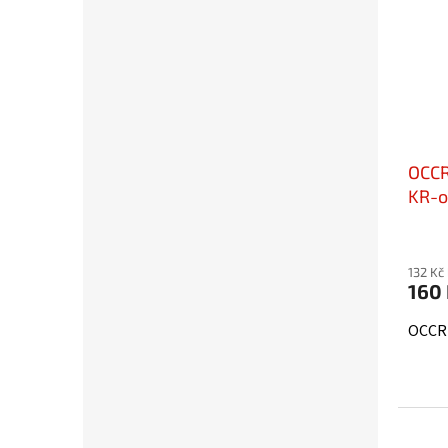
OCCR
KR-o
132 Kč
160
OCCR