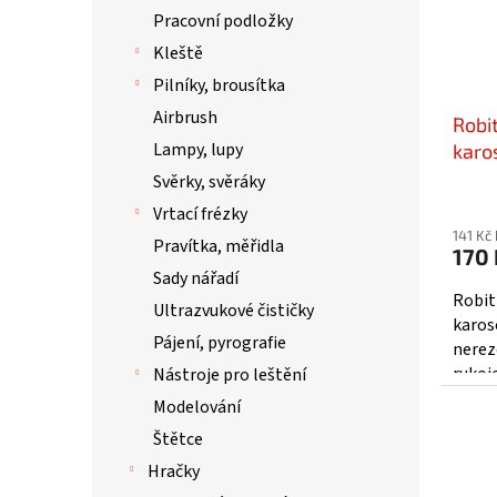
Pracovní podložky
Kleště
Pilníky, brousítka
Airbrush
Robi
Lampy, lupy
karo
Svěrky, svěráky
Vrtací frézky
141 Kč
Pravítka, měřidla
170 
Sady nářadí
Robit
Ultrazvukové čističky
karosé
Pájení, pyrografie
nerez
rukoj
Nástroje pro leštění
velmi
Modelování
Štětce
Hračky