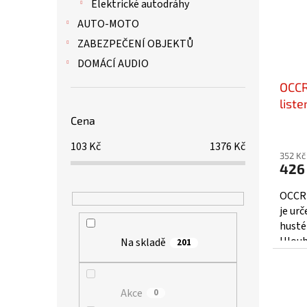
Elektrické autodráhy
AUTO-MOTO
ZABEZPEČENÍ OBJEKTŮ
DOMÁCÍ AUDIO
OCCR
list
Cena
103
Kč
1376
Kč
352 Kč
426
OCCRE
je urč
husté
Hloub
Na skladě
201
140mm
Akce
0