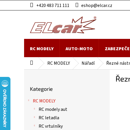
Přejít
+420 483 711 111
eshop@elcar.cz
na
obsah
RC MODELY
AUTO-MOTO
ZABEZPEČE
RC MODELY
Nářadí
Řezné nástr
Domů
P
Řez
o
Přeskočit
s
Kategorie
kategorie
t
r
RC MODELY
a
RC modely aut
n
n
RC letadla
í
RC vrtulníky