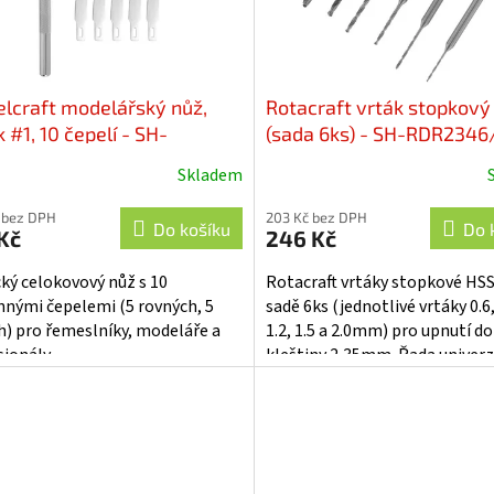
lcraft modelářský nůž,
Rotacraft vrták stopkov
 #1, 10 čepelí - SH-
(sada 6ks) - SH-RDR2346
3301/S
Skladem
 bez DPH
203 Kč bez DPH
Do košíku
Do 
Kč
246 Kč
cký celokovový nůž s 10
Rotacraft vrtáky stopkové HSS
nými čepelemi (5 rovných, 5
sadě 6ks (jednotlivé vrtáky 0.6, 
h) pro řemeslníky, modeláře a
1.2, 1.5 a 2.0mm) pro upnutí do
sionály.
kleštiny 2,35mm. Řada univerz
vrtáků v kvalitě HSS pro přesné