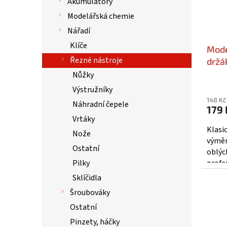
Akumulátory
u
r
k
Modelářská chemie
o
t
d
Nářadí
ů
u
Klíče
Mode
k
Řezné nástroje
t
držák
ů
PKN
Nůžky
Výstružníky
148 Kč
Náhradní čepele
179 
Vrtáky
Klasi
Nože
výměn
Ostatní
oblýc
profe
Pilky
Sklíčidla
Šroubováky
Ostatní
Pinzety, háčky