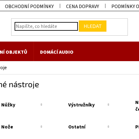
OBCHODNÍ PODMÍNKY
CENA DOPRAVY
PODMÍNKY 
HLEDAT
NÍ OBJEKTŮ
DOMÁCÍ AUDIO
oje
né nástroje
N
Nůžky
Výstružníky
č
Nože
Ostatní
P