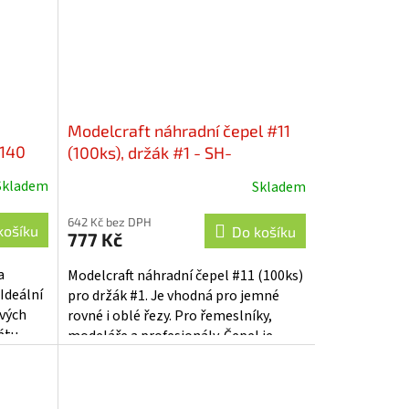
a
Modelcraft náhradní čepel #11
2140
(100ks), držák #1 - SH-
PKN1711/100
Skladem
Skladem
642 Kč bez DPH
košíku
Do košíku
777 Kč
a
Modelcraft náhradní čepel #11 (100ks)
 Ideální
pro držák #1. Je vhodná pro jemné
ových
rovné i oblé řezy. Pro řemeslníky,
átu.
modeláře a profesionály. Čepel je
ření...
kompatibilní s noži Modelcraft s...