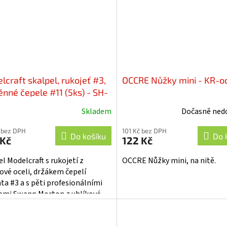
lcraft skalpel, rukojeť #3,
OCCRE Nůžky mini - KR-o
nné čepele #11 (5ks) - SH-
214/3/11
Skladem
Dočasně ned
 bez DPH
101 Kč bez DPH
Do košíku
Do 
 Kč
122 Kč
l Modelcraft s rukojetí z
OCCRE Nůžky mini, na nitě.
ové oceli, držákem čepelí
nta #3 a s pěti profesionálními
emi Swann Morton z uhlíkové
typu #11. Jedná se o nástroj pro...