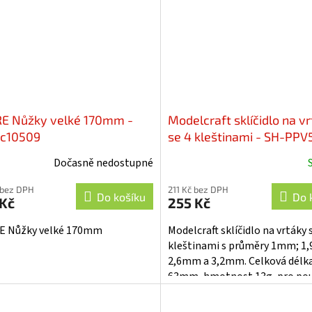
E Nůžky velké 170mm -
Modelcraft sklíčidlo na v
c10509
se 4 kleštinami - SH-PPV
Dočasně nedostupné
 bez DPH
211 Kč bez DPH
Do košíku
Do 
 Kč
255 Kč
E Nůžky velké 170mm
Modelcraft sklíčidlo na vrtáky 
kleštinami s průměry 1mm; 1
2,6mm a 3,2mm. Celková délk
63mm, hmotnost 13g, pro použ
miniaturními vrtáky.