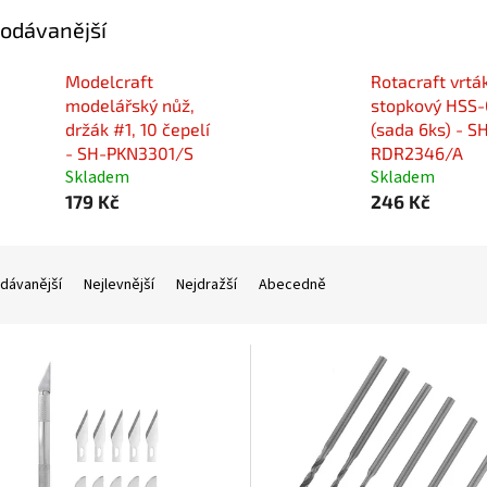
odávanější
Modelcraft
Rotacraft vrtá
modelářský nůž,
stopkový HSS-
držák #1, 10 čepelí
(sada 6ks) - S
- SH-PKN3301/S
RDR2346/A
Skladem
Skladem
179 Kč
246 Kč
dávanější
Nejlevnější
Nejdražší
Abecedně