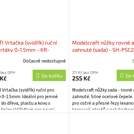
 Vrtačka (svidřík) ruční
Modelcraft nůžky rovné 
vrtáky 0-1.5mm - KR-
zahnuté (sada) - SH-PSC
024
Dočasně nedostupné
 bez DPH
211 Kč bez DPH
Do košíku
Do 
 Kč
255 Kč
 Vrtačka (svidřík) ruční pro
Modelcraft nůžky sada - rovné 
y 0-1.5mm. Ideální pro jemné
zahnuté. Silné ocelové čepele.
 do dřeva, plastu a kovu s
pro ostré a přesné řezy lexan
čným sklíčidlem pro pevný
karoserií, plastů a polykarbon
. Vhodné pro modelářství a
Zakřivené nůžky usnadňují vytvá
ké...