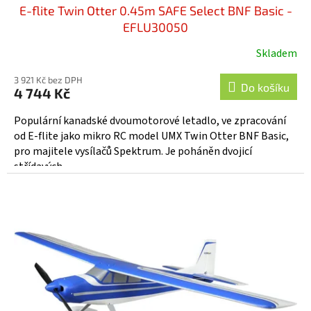
E-flite Twin Otter 0.45m SAFE Select BNF Basic -
EFLU30050
Skladem
3 921 Kč bez DPH
Do košíku
4 744 Kč
Populární kanadské dvoumotorové letadlo, ve zpracování
od E-flite jako mikro RC model UMX Twin Otter BNF Basic,
pro majitele vysílačů Spektrum. Je poháněn dvojicí
střídavých...