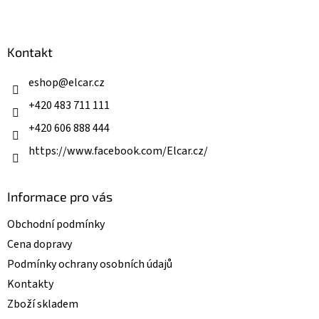
l
Z
á
á
d
p
a
a
Kontakt
c
t
í
í
eshop
@
elcar.cz
p
r
+420 483 711 111
v
k
+420 606 888 444
y
v
https://www.facebook.com/Elcar.cz/
ý
p
i
Informace pro vás
s
u
Obchodní podmínky
Cena dopravy
Podmínky ochrany osobních údajů
Kontakty
Zboží skladem