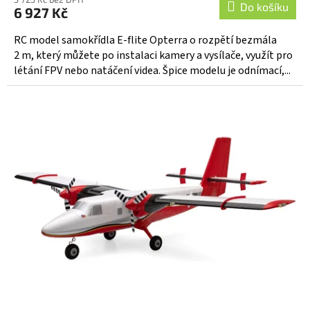
produktu
Do košíku
6 927 Kč
je
5,0
RC model samokřídla E-flite Opterra o rozpětí bezmála
z
2 m, který můžete po instalaci kamery a vysílače, využít pro
5
létání FPV nebo natáčení videa. Špice modelu je odnímací,...
hvězdiček.