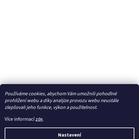
Používáme cookies, abychom Vám umožnili pohodlné
Facebook
prohlížení webu a díky analýze provozu webu neustále
zlepšovali jeho funkce, výkon a použitelnost.
Více informací
zde
.
Vytvořil Shoptet
| Připravil
LemitoMedia s.r.o.
Nastavení