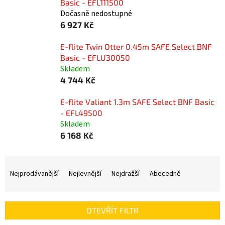
Basic - EFL111500
Dočasně nedostupné
6 927 Kč
E-flite Twin Otter 0.45m SAFE Select BNF
Basic - EFLU30050
Skladem
4 744 Kč
E-flite Valiant 1.3m SAFE Select BNF Basic
- EFL49500
Skladem
6 168 Kč
Ř
a
Nejprodávanější
Nejlevnější
Nejdražší
Abecedně
z
e
n
OTEVŘÍT FILTR
í