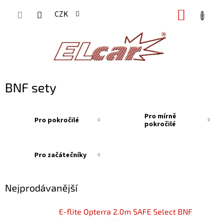
Přejít
NÁKUP
CZK
na
KOŠÍK
obsah
BNF sety
Pro mírně
Pro pokročilé
pokročilé
Pro začátečníky
Nejprodávanější
E-flite Opterra 2.0m SAFE Select BNF