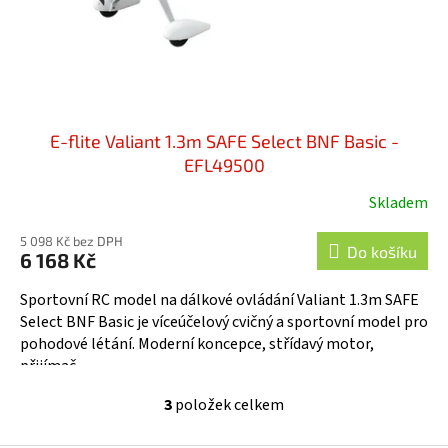
E-flite Valiant 1.3m SAFE Select BNF Basic -
EFL49500
Skladem
5 098 Kč bez DPH
Do košíku
6 168 Kč
Sportovní RC model na dálkové ovládání Valiant 1.3m SAFE
Select BNF Basic je víceúčelový cvičný a sportovní model pro
pohodové létání. Moderní koncepce, střídavý motor,
přijímač...
3
položek celkem
O
v