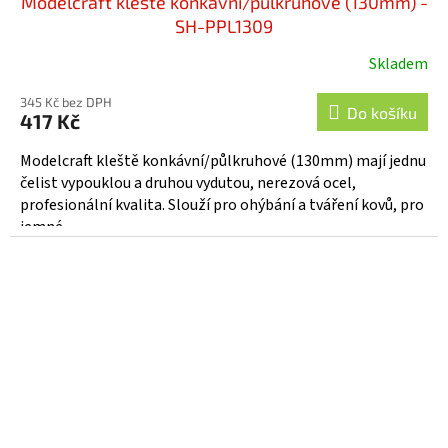
Modelcraft kleště konkávní/půlkruhové (130mm) -
SH-PPL1309
Skladem
345 Kč bez DPH
Do košíku
417 Kč
Modelcraft kleště konkávní/půlkruhové (130mm) mají jednu
čelist vypouklou a druhou vydutou, nerezová ocel,
profesionální kvalita. Slouží pro ohýbání a tváření kovů, pro
jemné...