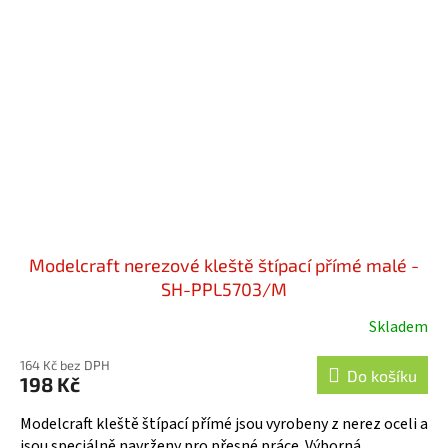
Modelcraft nerezové kleště štípací přímé malé -
SH-PPL5703/M
Skladem
164 Kč bez DPH
Do košíku
198 Kč
Modelcraft kleště štípací přímé jsou vyrobeny z nerez oceli a
jsou speciálně navrženy pro přesné práce. Výborná