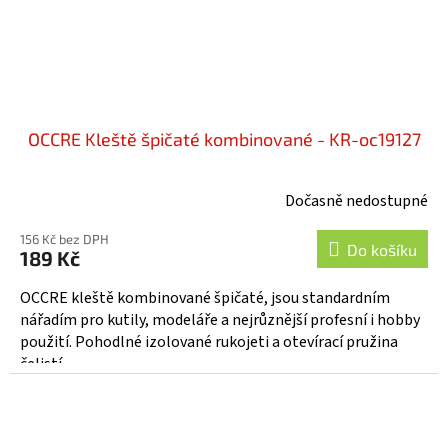
OCCRE Kleště špičaté kombinované - KR-oc19127
Dočasně nedostupné
156 Kč bez DPH
Do košíku
189 Kč
OCCRE kleště kombinované špičaté, jsou standardním
nářadím pro kutily, modeláře a nejrůznější profesní i hobby
použití. Pohodlné izolované rukojeti a otevírací pružina
čelistí...