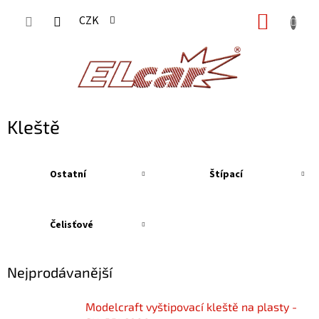
Přejít
NÁKUP
CZK
na
KOŠÍK
obsah
Kleště
Ostatní
Štípací
Čelisťové
Nejprodávanější
Modelcraft vyštipovací kleště na plasty -