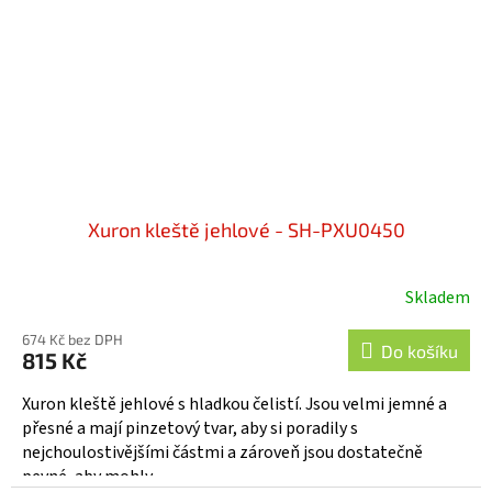
Xuron kleště jehlové - SH-PXU0450
Skladem
674 Kč bez DPH
Do košíku
815 Kč
Xuron kleště jehlové s hladkou čelistí. Jsou velmi jemné a
přesné a mají pinzetový tvar, aby si poradily s
nejchoulostivějšími částmi a zároveň jsou dostatečně
pevné, aby mohly...