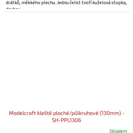
drátků, měkkého plechu. Jednu čelist tvoří kuželová stopka,
druhou...
Modelcraft kleště ploché/půlkruhové (130mm) -
SH-PPL1306
Skladem