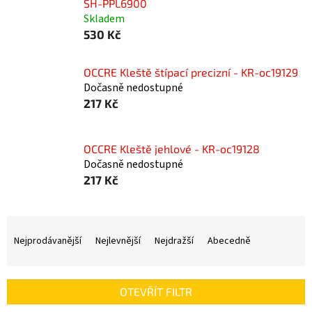
SH-PPL6900
Skladem
530 Kč
OCCRE Kleště štípací precizní - KR-oc19129
Dočasně nedostupné
217 Kč
OCCRE Kleště jehlové - KR-oc19128
Dočasně nedostupné
217 Kč
Ř
a
Nejprodávanější
Nejlevnější
Nejdražší
Abecedně
z
e
n
OTEVŘÍT FILTR
í