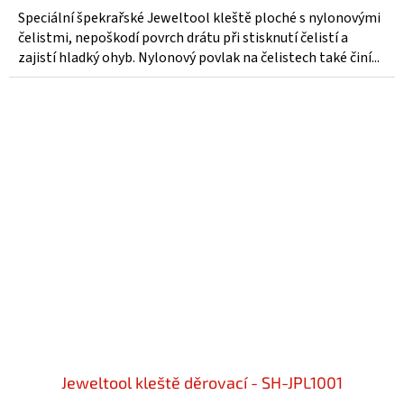
Speciální špekrařské Jeweltool kleště ploché s nylonovými
čelistmi, nepoškodí povrch drátu při stisknutí čelistí a
zajistí hladký ohyb. Nylonový povlak na čelistech také činí...
Jeweltool kleště děrovací - SH-JPL1001