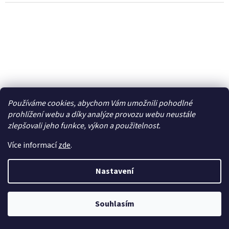
Používáme cookies, abychom Vám umožnili pohodlné
prohlížení webu a díky analýze provozu webu neustále
zlepšovali jeho funkce, výkon a použitelnost.
Více informací
zde
.
Nastavení
Štípací kleště na kabely 6" stavitelné, krimpovací -
NA3621
Souhlasím
Skladem
469 Kč bez DPH