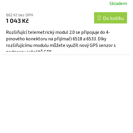
Skladem
862 Kč bez DPH
Do košíku
1 043 Kč
Rozšiřující telemetrický modul 2.0 se připojuje do 4-
pinového konektoru na přijímači 6518 a 6533. Díky
rozšiřujícímu modulu můžete využít nový GPS senzor s
podporou satelitů GPS...