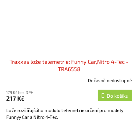
Traxxas lože telemetrie: Funny Car,Nitro 4-Tec -
TRA6558
Dočasně nedostupné
179 Kč bez DPH
Do košíku
217 Kč
Lože rozšířujícího modulu telemetrie určení pro modely
Funnyy Car a Nitro 4-Tec.