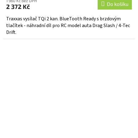
1 960 Kč bez DPH
Do košíku
2 372 Kč
Traxxas vysílač TQi 2 kan. BlueTooth Ready s brzdovým
tlačítek - náhradní díl pro RC model auta Drag Slash / 4-Tec
Drift.