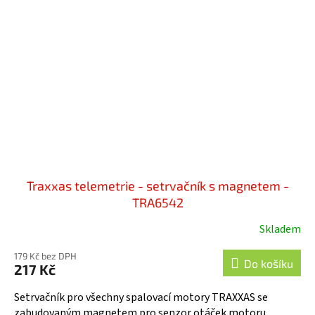
Traxxas telemetrie - setrvačník s magnetem -
TRA6542
Skladem
179 Kč bez DPH
Do košíku
217 Kč
Setrvačník pro všechny spalovací motory TRAXXAS se
zabudovaným magnetem pro senzor otáček motoru.