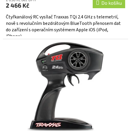
Do košíku
2 466 Kč
Čtyřkanálový RC vysílač Traxxas TQi 2.4 GHz s telemetrií,
nově s revolučním bezdrátovým BlueTooth přenosem dat
do zařízení s operačním systémem Apple iOS (iPod,
iPhone)...