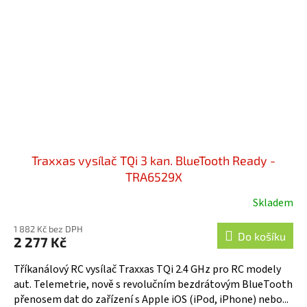
Traxxas vysílač TQi 3 kan. BlueTooth Ready -
TRA6529X
Skladem
1 882 Kč bez DPH
Do košíku
2 277 Kč
Tříkanálový RC vysílač Traxxas TQi 2.4 GHz pro RC modely
aut. Telemetrie, nově s revolučním bezdrátovým BlueTooth
přenosem dat do zařízení s Apple iOS (iPod, iPhone) nebo...