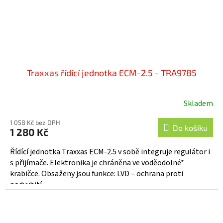
Traxxas řídící jednotka ECM-2.5 - TRA9785
Skladem
1 058 Kč bez DPH
Do košíku
1 280 Kč
Řídící jednotka Traxxas ECM-2.5 v sobě integruje regulátor i
s přijímače. Elektronika je chráněna ve voděodolné*
krabičce. Obsaženy jsou funkce: LVD – ochrana proti
podvybití...