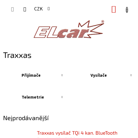
Přejít
NÁKUP
CZK
na
KOŠÍK
obsah
Traxxas
Přijímače
Vysílače
Telemetrie
Nejprodávanější
Traxxas vysílač TQi 4 kan. BlueTooth