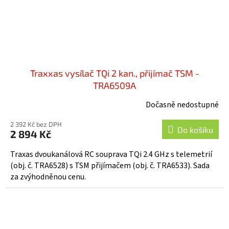
Traxxas vysílač TQi 2 kan., přijímač TSM -
TRA6509A
Dočasně nedostupné
2 392 Kč bez DPH
Do košíku
2 894 Kč
Traxas dvoukanálová RC souprava TQi 2.4 GHz s telemetrií
(obj. č. TRA6528) s TSM přijímačem (obj. č. TRA6533). Sada
za zvýhodněnou cenu.