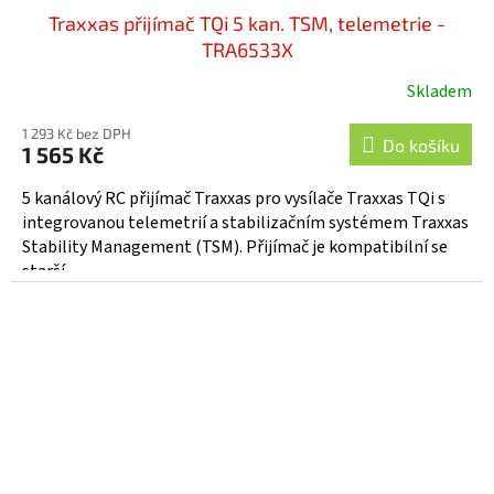
Traxxas přijímač TQi 5 kan. TSM, telemetrie -
TRA6533X
Skladem
1 293 Kč bez DPH
Do košíku
1 565 Kč
5 kanálový RC přijímač Traxxas pro vysílače Traxxas TQi s
integrovanou telemetrií a stabilizačním systémem Traxxas
Stability Management (TSM). Přijímač je kompatibilní se
starší...