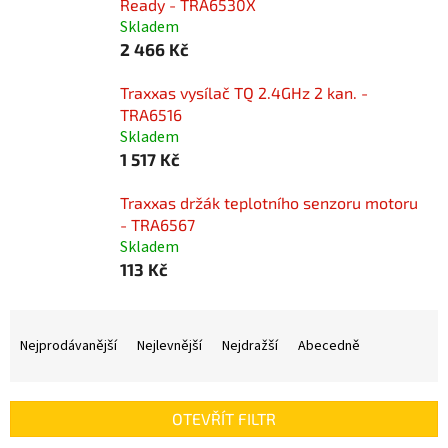
Ready - TRA6530X
Skladem
2 466 Kč
Traxxas vysílač TQ 2.4GHz 2 kan. -
TRA6516
Skladem
1 517 Kč
Traxxas držák teplotního senzoru motoru
- TRA6567
Skladem
113 Kč
Ř
a
Nejprodávanější
Nejlevnější
Nejdražší
Abecedně
z
e
n
OTEVŘÍT FILTR
í