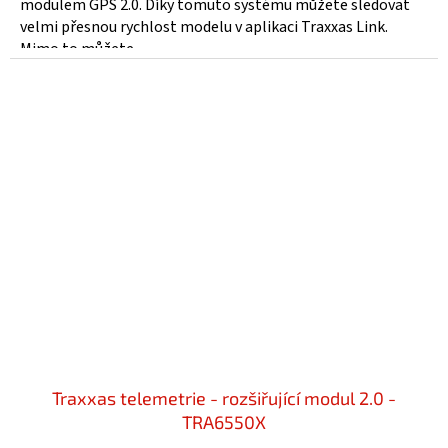
modulem GPS 2.0. Díky tomuto systému můžete sledovat
velmi přesnou rychlost modelu v aplikaci Traxxas Link.
Mimo to můžete...
Traxxas telemetrie - rozšiřující modul 2.0 -
TRA6550X