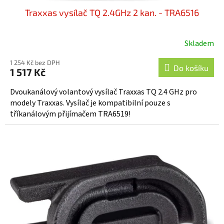
Traxxas vysílač TQ 2.4GHz 2 kan. - TRA6516
Skladem
Průměrné
hodnocení
1 254 Kč bez DPH
produktu
Do košíku
1 517 Kč
je
5,0
Dvoukanálový volantový vysílač Traxxas TQ 2.4 GHz pro
z
modely Traxxas. Vysílač je kompatibilní pouze s
5
tříkanálovým přijímačem TRA6519!
hvězdiček.