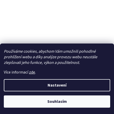
Traxxas telemetrie - senzor teploty X-Maxx -
Používáme cookies, abychom Vám umožnili pohodlné
TRA6531
prohlížení webu a díky analýze provozu webu neustále
Skladem
zlepšovali jeho funkce, výkon a použitelnost.
Více informací
zde
.
274 Kč bez DPH
Do košíku
331 Kč
Nastavení
Souhlasím