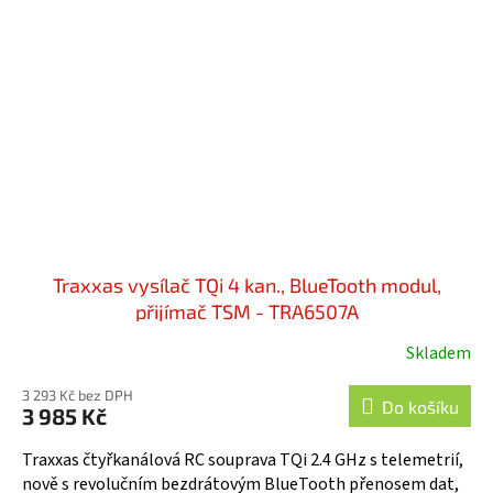
Traxxas vysílač TQi 4 kan., BlueTooth modul,
přijímač TSM - TRA6507A
Skladem
3 293 Kč bez DPH
Do košíku
3 985 Kč
Traxxas čtyřkanálová RC souprava TQi 2.4 GHz s telemetrií,
nově s revolučním bezdrátovým BlueTooth přenosem dat,