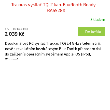
Traxxas vysílač TQi 2 kan. BlueTooth Ready -
TRA6528X
Skladem
1 685 Kč bez DPH
Do košíku
2 039 Kč
Dvoukanálový RC vysílač Traxxas TQi 2.4 GHz s telemetrií,
nově s revolučním bezdrátovým BlueTooth přenosem dat
do zařízení s operačním systémem Apple iOS (iPod,
iPhone)...