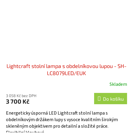
Lightcraft stolní lampa s obdelníkovou lupou - SH-
LC8079LED/EUK
Skladem
3 058 Kč bez DPH
Do košíku
3 700 Kč
Energeticky úsporná LED Lightcraft stolní lampa s
obdelníkovým držákem lupy s vysoce kvalitním širokým
skleněným objektivem pro detailní a složité práce.
Flexibilní kloubové...