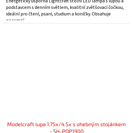
Energeticky úsporná Lightcraft stolní LED lampa s lupou a
podstavcem s denním světlem, kvalitní zvětšovací čočkou,
ideální pro čtení, psaní, studium a koníčky. Obsahuje
pozemní...
Modelcraft lupa 1.75x/4.5x s ohebným stojánkem
- SH-POP1900