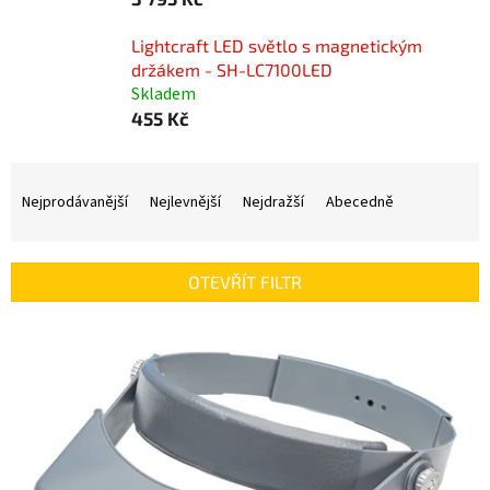
Lightcraft LED světlo s magnetickým
držákem - SH-LC7100LED
Skladem
455 Kč
Ř
a
Nejprodávanější
Nejlevnější
Nejdražší
Abecedně
z
e
n
OTEVŘÍT FILTR
í
p
V
r
ý
o
p
d
i
u
s
k
p
t
r
ů