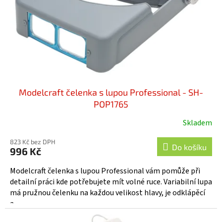
o
d
u
k
t
ů
Modelcraft čelenka s lupou Professional - SH-
POP1765
Skladem
823 Kč bez DPH
Do košíku
996 Kč
Modelcraft čelenka s lupou Professional vám pomůže při
detailní práci kde potřebujete mít volné ruce. Variabilní lupa
má pružnou čelenku na každou velikost hlavy, je odklápěcí
a...