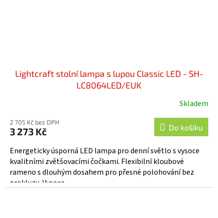
Lightcraft stolní lampa s lupou Classic LED - SH-
LC8064LED/EUK
Skladem
2 705 Kč bez DPH
Do košíku
3 273 Kč
Energeticky úsporná LED lampa pro denní světlo s vysoce
kvalitními zvětšovacími čočkami. Flexibilní kloubové
rameno s dlouhým dosahem pro přesné polohování bez
prokluzu. Vysoce...