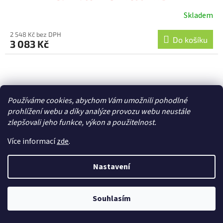
Skladem
2 548 Kč bez DPH
Do košíku
3 083 Kč
Používáme cookies, abychom Vám umožnili pohodlné
prohlížení webu a díky analýze provozu webu neustále
zlepšovali jeho funkce, výkon a použitelnost.
Více informací
zde
.
Nastavení
Souhlasím
Lightcraft stolní lampa Compact LED 12W se