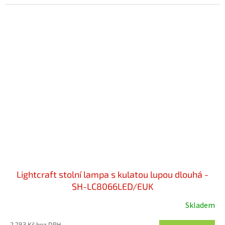
Lightcraft stolní lampa s kulatou lupou dlouhá -
SH-LC8066LED/EUK
Skladem
2 783 Kč bez DPH