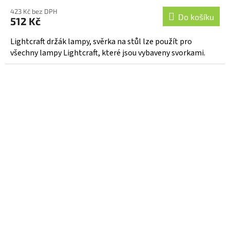
hodnocení
423 Kč bez DPH
produktu
Do košíku
512 Kč
je
5,0
Lightcraft držák lampy, svěrka na stůl lze použít pro
z
všechny lampy Lightcraft, které jsou vybaveny svorkami.
5
hvězdiček.