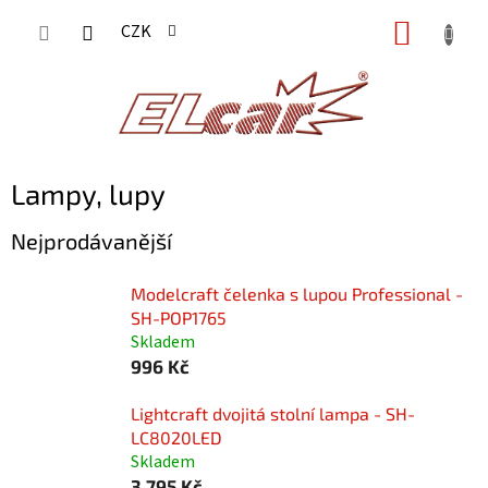
Přejít
NÁKUP
CZK
na
KOŠÍK
obsah
Lampy, lupy
Nejprodávanější
Modelcraft čelenka s lupou Professional -
SH-POP1765
Skladem
996 Kč
Lightcraft dvojitá stolní lampa - SH-
LC8020LED
Skladem
3 795 Kč