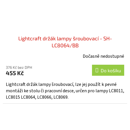
Lightcraft držák lampy šroubovací - SH-
LC8064/BB
Dočasně nedostupné
376 Kč bez DPH
Do košíku
455 Kč
Lightcraft držák lampy šroubovací, lze jej použít k pevné
montáži ke stolu či pracovní desce, určen pro lampy LC8011,
LC8015 LC8064, LC8066, LC8069.