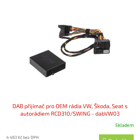
V
r
ý
o
p
d
i
u
s
k
p
t
r
ů
o
d
u
k
t
ů
DAB přijímač pro OEM rádia VW, Škoda, Seat s
autorádiem RCD310/SWING - dabVW03
Skladem
4 483 Kč bez DPH