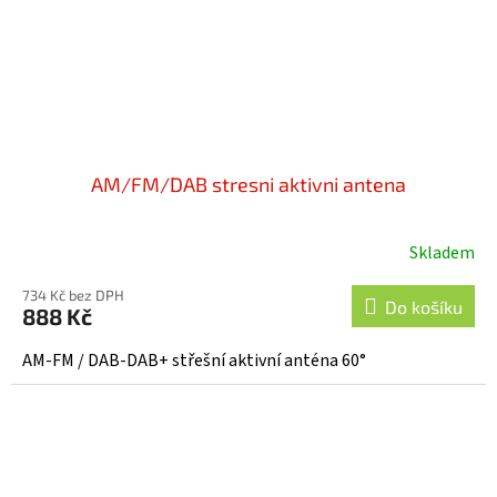
AM/FM/DAB stresni aktivni antena
Skladem
Průměrné
hodnocení
734 Kč bez DPH
produktu
Do košíku
888 Kč
je
4,0
AM-FM / DAB-DAB+ střešní aktivní anténa 60°
z
5
hvězdiček.