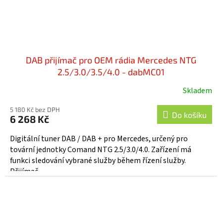
DAB přijímač pro OEM rádia Mercedes NTG
2.5/3.0/3.5/4.0 - dabMC01
Skladem
Průměrné
hodnocení
5 180 Kč bez DPH
produktu
Do košíku
6 268 Kč
je
4,0
Digitální tuner DAB / DAB + pro Mercedes, určený pro
z
tovární jednotky Comand NTG 2.5/3.0/4.0. Zařízení má
5
funkci sledování vybrané služby během řízení služby.
hvězdiček.
Přijímač...