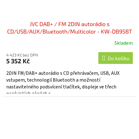
JVC DAB+ / FM 2DIN autorádio s
CD/USB/AUX/Bluetooth/Multicolor - KW-DB95BT
Skladem
4 423 Kč bez DPH
Do košíku
5 352 Kč
2DIN FM/DAB+ autorádio s CD přehrávačem, USB, AUX
vstupem, technologií Bluetooth a možností
nastavitelného podsvícení tlačítek, displeje ve třech
nezávislých zónách a...