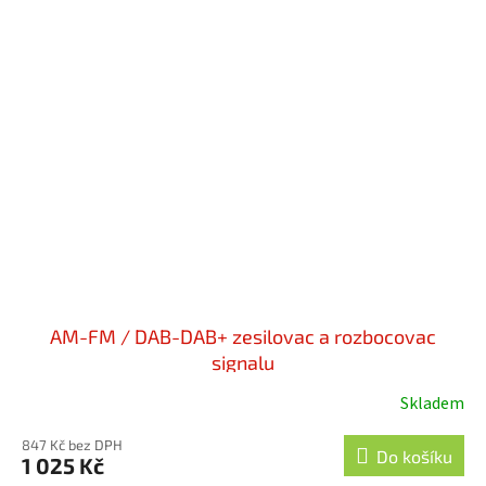
AM-FM / DAB-DAB+ zesilovac a rozbocovac
signalu
Skladem
Průměrné
hodnocení
847 Kč bez DPH
produktu
Do košíku
1 025 Kč
je