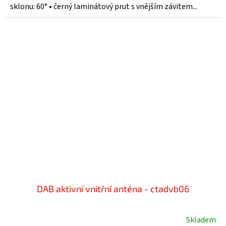
sklonu: 60° • černý laminátový prut s vnějším závitem...
DAB aktivní vnitřní anténa - ctadvb06
Skladem
Průměrné