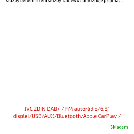
služby během řízení služby. DabVW02 umožňuje přijímat...
JVC 2DIN DAB+ / FM autorádio/6,8"
displej/USB/AUX/Bluetooth/Apple CarPlay /
Android Auto - KW-M565DBT
Skladem