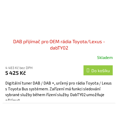
DAB přijímač pro OEM rádia Toyota/Lexus -
dabTY02
Skladem
Průměrné
hodnocení
4 483 Kč bez DPH
produktu
Do košíku
5 425 Kč
je
5,0
Digitální tuner DAB / DAB +, určený pro rádia Toyota / Lexus
z
s Toyota Bus systémem. Zařízení má funkci sledování
5
vybrané služby během řízení služby. DabTY02 umožňuje
hvězdiček.
přijímat...