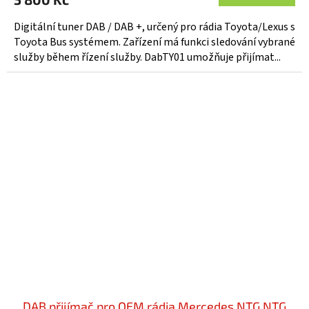
je
5,0
Digitální tuner DAB / DAB +, určený pro rádia Toyota/Lexus s
z
Toyota Bus systémem. Zařízení má funkci sledování vybrané
5
služby během řízení služby. DabTY01 umožňuje přijímat...
hvězdiček.
DAB přijímač pro OEM rádia Mercedes NTG NTG