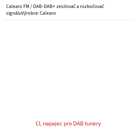
4,8
Calearo FM / DAB-DAB+ zesilovač a rozbočovač
z
signáluVýrobce: Calearo
5
hvězdiček.
CL napajec pro DAB tunery