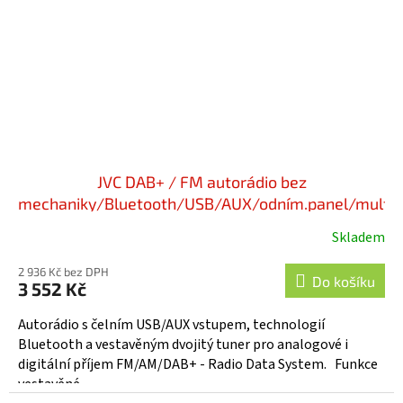
JVC DAB+ / FM autorádio bez
mechaniky/Bluetooth/USB/AUX/odním.panel/multic
- KD-X482DBT
Skladem
2 936 Kč bez DPH
Do košíku
3 552 Kč
Autorádio s čelním USB/AUX vstupem, technologií
Bluetooth a vestavěným dvojitý tuner pro analogové i
digitální příjem FM/AM/DAB+ - Radio Data System. Funkce
vestavěné...