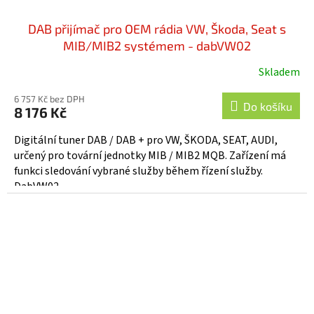
DAB přijímač pro OEM rádia VW, Škoda, Seat s
MIB/MIB2 systémem - dabVW02
Skladem
Průměrné
hodnocení
6 757 Kč bez DPH
produktu
Do košíku
8 176 Kč
je
3,3
Digitální tuner DAB / DAB + pro VW, ŠKODA, SEAT, AUDI,
z
určený pro tovární jednotky MIB / MIB2 MQB. Zařízení má
5
funkci sledování vybrané služby během řízení služby.
hvězdiček.
DabVW02...