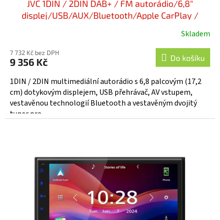
JVC 1DIN / 2DIN DAB+ / FM autorádio/6,8"
displej/USB/AUX/Bluetooth/Apple CarPlay /
Android Auto - KW-M595DBT
Skladem
7 732 Kč bez DPH
Do košíku
9 356 Kč
1DIN / 2DIN multimediální autorádio s 6,8 palcovým (17,2
cm) dotykovým displejem, USB přehrávač, AV vstupem,
vestavěnou technologií Bluetooth a vestavěným dvojitý
tuner pro...