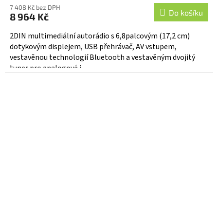
7 408 Kč bez DPH
Do košíku
8 964 Kč
2DIN multimediální autorádio s 6,8palcovým (17,2 cm)
dotykovým displejem, USB přehrávač, AV vstupem,
vestavěnou technologií Bluetooth a vestavěným dvojitý
tuner pro analogové i...