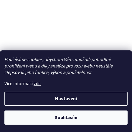
Používáme cookies, abychom Vám umožnili pohodlné
AM-FM / DAB-DAB+ rozbocovac signalu
prohlížení webu a díky analýze provozu webu neustále
zlepšovali jeho funkce, výkon a použitelnost.
Skladem
Více informací
zde
.
695 Kč bez DPH
Do košíku
841 Kč
Nastavení
AM-FM / DAB-DAB+ rozbočovač signálu s ISO / SMB
konektorem
Souhlasím