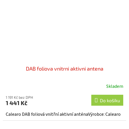
DAB foliova vnitrni aktivni antena
Skladem
1 191 Kč bez DPH
Do košíku
1 441 Kč
Calearo DAB foliová vnitřní aktivní anténaVýrobce: Calearo