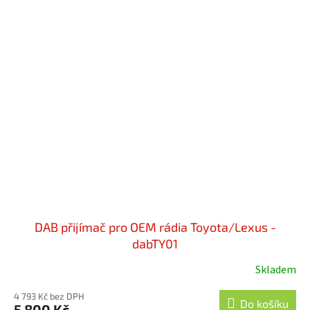
DAB přijímač pro OEM rádia Toyota/Lexus -
dabTY01
Skladem
Průměrné
hodnocení
4 793 Kč bez DPH
produktu
Do košíku
5 800 Kč