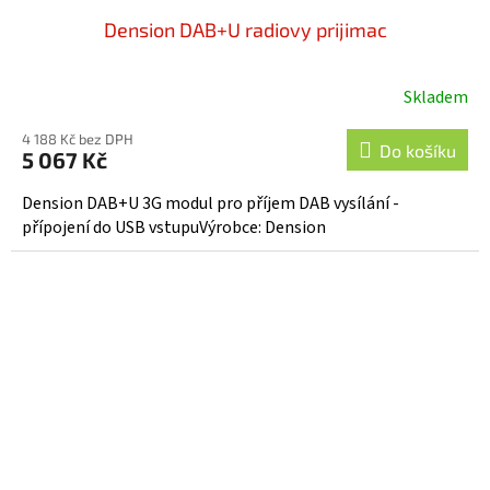
Dension DAB+U radiovy prijimac
Skladem
Průměrné
hodnocení
4 188 Kč bez DPH
produktu
Do košíku
5 067 Kč
je
5,0
Dension DAB+U 3G modul pro příjem DAB vysílání -
z
přípojení do USB vstupuVýrobce: Dension
5
hvězdiček.