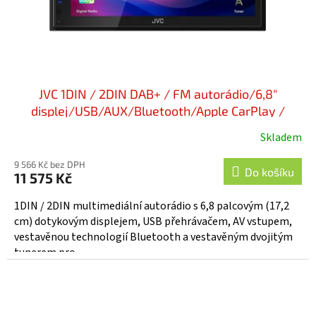
JVC 1DIN / 2DIN DAB+ / FM autorádio/6,8"
displej/USB/AUX/Bluetooth/Apple CarPlay /
Android Auto - KW-M695DBW
Skladem
9 566 Kč bez DPH
Do košíku
11 575 Kč
1DIN / 2DIN multimediální autorádio s 6,8 palcovým (17,2
cm) dotykovým displejem, USB přehrávačem, AV vstupem,
vestavěnou technologií Bluetooth a vestavěným dvojitým
tunerem pro...