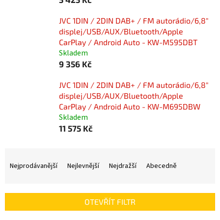
JVC 1DIN / 2DIN DAB+ / FM autorádio/6,8"
displej/USB/AUX/Bluetooth/Apple
CarPlay / Android Auto - KW-M595DBT
Skladem
9 356 Kč
JVC 1DIN / 2DIN DAB+ / FM autorádio/6,8"
displej/USB/AUX/Bluetooth/Apple
CarPlay / Android Auto - KW-M695DBW
Skladem
11 575 Kč
Ř
a
Nejprodávanější
Nejlevnější
Nejdražší
Abecedně
z
e
n
OTEVŘÍT FILTR
í
p