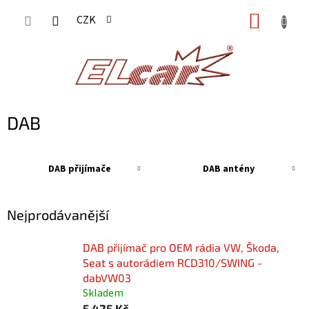
Přejít
NÁKUP
CZK
na
KOŠÍK
obsah
DAB
DAB přijímače
DAB antény
Nejprodávanější
DAB přijímač pro OEM rádia VW, Škoda,
Seat s autorádiem RCD310/SWING -
dabVW03
Skladem
5 425 Kč