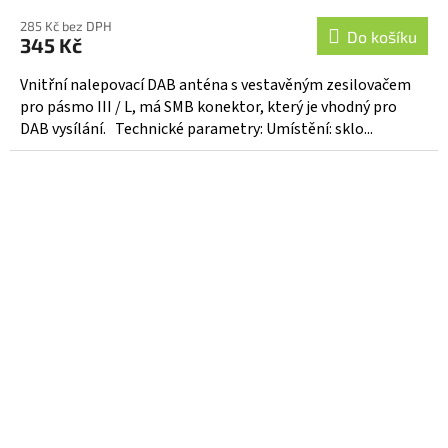
hodnocení
285 Kč bez DPH
produktu
Do košíku
345 Kč
je
5,0
Vnitřní nalepovací DAB anténa s vestavěným zesilovačem
z
pro pásmo III / L, má SMB konektor, který je vhodný pro
5
DAB vysílání. Technické parametry: Umístění: sklo...
hvězdiček.