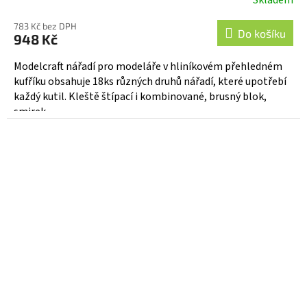
Skladem
783 Kč bez DPH
Do košíku
948 Kč
Modelcraft nářadí pro modeláře v hliníkovém přehledném
kufříku obsahuje 18ks různých druhů nářadí, které upotřebí
každý kutil. Kleště štípací i kombinované, brusný blok,
smirek,...