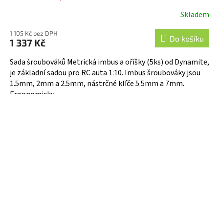
Skladem
1 105 Kč bez DPH
Do košíku
1 337 Kč
Sada šroubováků Metrická imbus a oříšky (5ks) od Dynamite,
je základní sadou pro RC auta 1:10. Imbus šroubováky jsou
1.5mm, 2mm a 2.5mm, nástrčné klíče 5.5mm a 7mm.
Ergonomicky...