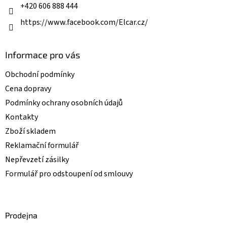
k
+420 606 888 444
y
v
https://www.facebook.com/Elcar.cz/
ý
p
i
Informace pro vás
s
u
Obchodní podmínky
Cena dopravy
Podmínky ochrany osobních údajů
Kontakty
Zboží skladem
Reklamační formulář
Nepřevzetí zásilky
Formulář pro odstoupení od smlouvy
Prodejna