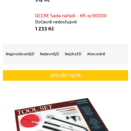
OCCRE Sada nářadí - KR-oc90000
Dočasně nedostupné
1 233 Kč
Ř
a
Nejprodávanější
Nejlevnější
Nejdražší
Abecedně
z
e
n
OTEVŘÍT FILTR
í
p
V
r
ý
o
p
d
i
u
s
k
p
t
r
ů