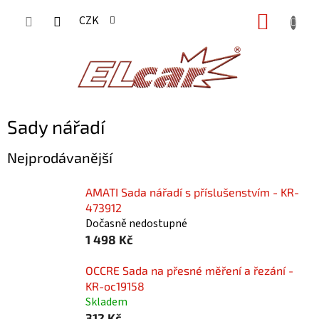
Přejít
NÁKUP
CZK
na
KOŠÍK
obsah
Sady nářadí
Nejprodávanější
AMATI Sada nářadí s příslušenstvím - KR-
473912
Dočasně nedostupné
1 498 Kč
OCCRE Sada na přesné měření a řezání -
KR-oc19158
Skladem
312 Kč