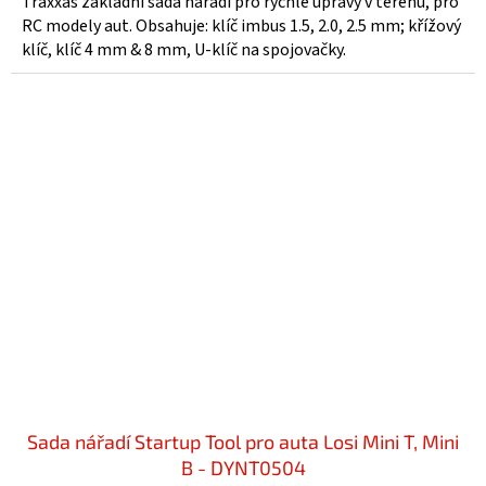
Traxxas základní sada nářadí pro rychlé úpravy v terénu, pro
RC modely aut. Obsahuje: klíč imbus 1.5, 2.0, 2.5 mm; křížový
klíč, klíč 4 mm & 8 mm, U-klíč na spojovačky.
Sada nářadí Startup Tool pro auta Losi Mini T, Mini
B - DYNT0504