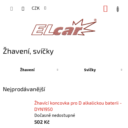
Přejít
NÁKUP
CZK
na
KOŠÍK
obsah
Žhavení, svíčky
Žhavení
Svíčky
Nejprodávanější
Žhavící koncovka pro D alkalickou baterii -
DYN1950
Dočasně nedostupné
502 Kč