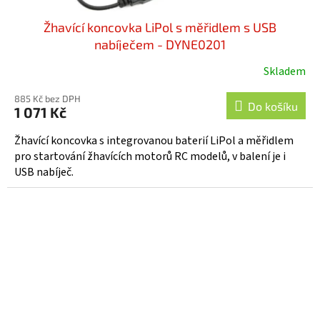
Žhavící koncovka LiPol s měřidlem s USB
nabíječem - DYNE0201
Skladem
885 Kč bez DPH
Do košíku
1 071 Kč
Žhavící koncovka s integrovanou baterií LiPol a měřidlem
pro startování žhavících motorů RC modelů, v balení je i
USB nabíječ.