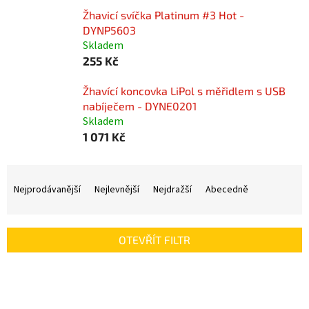
Žhavicí svíčka Platinum #3 Hot -
DYNP5603
Skladem
255 Kč
Žhavící koncovka LiPol s měřidlem s USB
nabíječem - DYNE0201
Skladem
1 071 Kč
Ř
a
Nejprodávanější
Nejlevnější
Nejdražší
Abecedně
z
e
n
OTEVŘÍT FILTR
í
p
V
r
ý
o
p
d