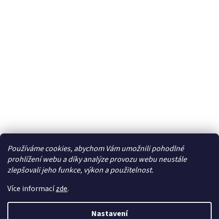
Používáme cookies, abychom Vám umožnili pohodlné
Facebook
prohlížení webu a díky analýze provozu webu neustále
zlepšovali jeho funkce, výkon a použitelnost.
Více informací
zde
.
Vytvořil Shoptet
| Připravil
LemitoMedia s.r.o.
Nastavení