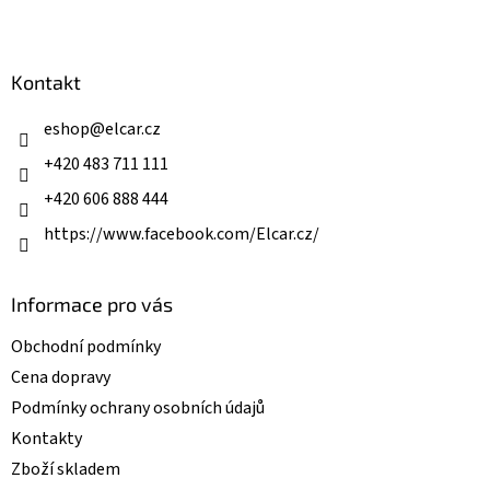
l
Z
á
á
d
p
a
a
Kontakt
c
t
í
í
eshop
@
elcar.cz
p
r
+420 483 711 111
v
k
+420 606 888 444
y
v
https://www.facebook.com/Elcar.cz/
ý
p
i
Informace pro vás
s
u
Obchodní podmínky
Cena dopravy
Podmínky ochrany osobních údajů
Kontakty
Zboží skladem