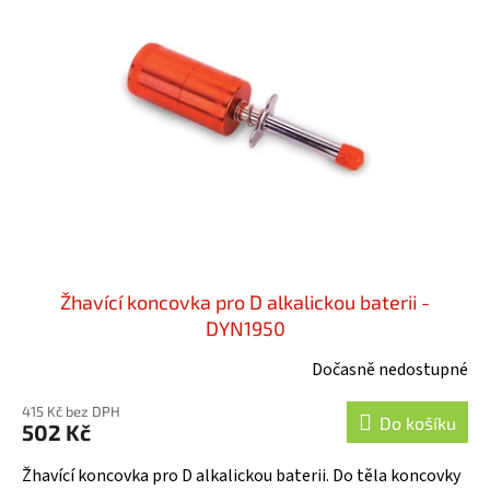
i
u
s
k
p
t
r
ů
o
d
u
k
t
ů
Žhavící koncovka pro D alkalickou baterii -
DYN1950
Dočasně nedostupné
415 Kč bez DPH
Do košíku
502 Kč
Žhavící koncovka pro D alkalickou baterii. Do těla koncovky