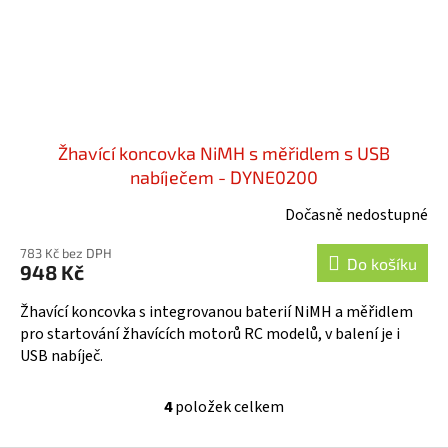
Žhavící koncovka NiMH s měřidlem s USB
nabíječem - DYNE0200
Dočasně nedostupné
783 Kč bez DPH
Do košíku
948 Kč
Žhavící koncovka s integrovanou baterií NiMH a měřidlem
pro startování žhavících motorů RC modelů, v balení je i
USB nabíječ.
4
položek celkem
O
v