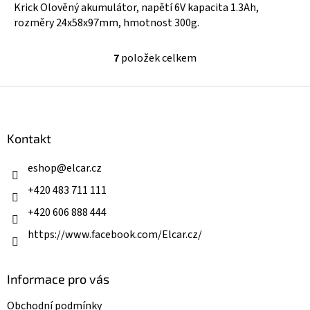
Krick Olověný akumulátor, napětí 6V kapacita 1.3Ah,
rozměry 24x58x97mm, hmotnost 300g.
7
položek celkem
O
v
l
Z
á
á
d
p
a
a
Kontakt
c
t
í
í
eshop
@
elcar.cz
p
r
+420 483 711 111
v
k
+420 606 888 444
y
v
https://www.facebook.com/Elcar.cz/
ý
p
i
Informace pro vás
s
u
Obchodní podmínky