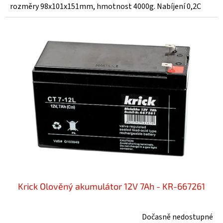
rozměry 98x101x151mm, hmotnost 4000g. Nabíjení 0,2C
Krick Olověný akumulátor 12V 7Ah - KR-667261
Dočasně nedostupné