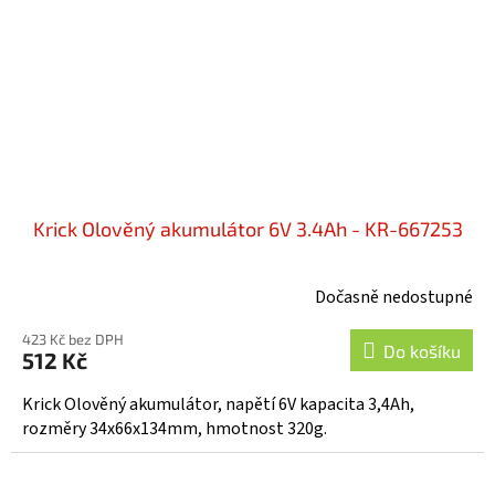
Krick Olověný akumulátor 6V 3.4Ah - KR-667253
Dočasně nedostupné
Průměrné
hodnocení
423 Kč bez DPH
produktu
Do košíku
512 Kč
je
5,0
Krick Olověný akumulátor, napětí 6V kapacita 3,4Ah,
z
rozměry 34x66x134mm, hmotnost 320g.
5
hvězdiček.