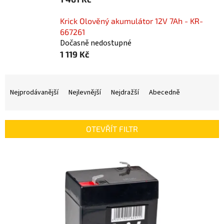
Krick Olověný akumulátor 12V 7Ah - KR-
667261
Dočasně nedostupné
1 119 Kč
Ř
a
Nejprodávanější
Nejlevnější
Nejdražší
Abecedně
z
e
n
OTEVŘÍT FILTR
í
p
V
r
ý
o
p
d
i
u
s
k
p
t
r
ů