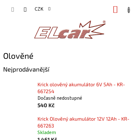
Přejít
NÁKUP
CZK
na
KOŠÍK
obsah
Olověné
Nejprodávanější
Krick olověný akumulátor 6V 5Ah - KR-
667254
Dočasně nedostupné
540 Kč
Krick Olověný akumulátor 12V 12Ah - KR-
667263
Skladem
1 461 Kč