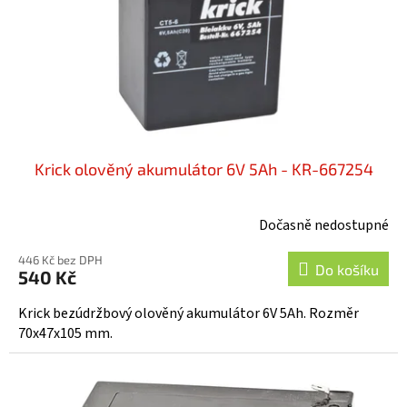
o
d
u
k
t
ů
Krick olověný akumulátor 6V 5Ah - KR-667254
Dočasně nedostupné
446 Kč bez DPH
Do košíku
540 Kč
Krick bezúdržbový olověný akumulátor 6V 5Ah. Rozměr
70x47x105 mm.