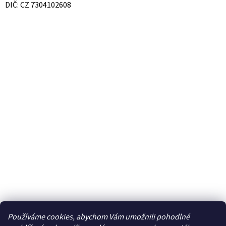
DIČ: CZ 7304102608
Používáme cookies, abychom Vám umožnili pohodlné
Facebook