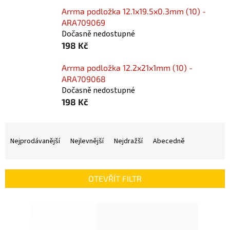
Arrma podložka 12.1x19.5x0.3mm (10) -
ARA709069
Dočasně nedostupné
198 Kč
Arrma podložka 12.2x21x1mm (10) -
ARA709068
Dočasně nedostupné
198 Kč
Ř
a
Nejprodávanější
Nejlevnější
Nejdražší
Abecedně
z
e
n
OTEVŘÍT FILTR
í
p
V
r
ý
o
p
d