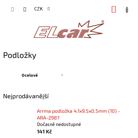
Přejít
NÁKUP
CZK
na
KOŠÍK
obsah
Podložky
Ocelové
Nejprodávanější
Arrma podložka 4.1x9.5x0.5mm (10) -
ARA-2987
Dočasně nedostupné
141 Kč