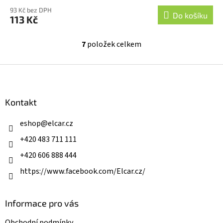
93 Kč bez DPH
Do košíku
113 Kč
7
položek celkem
O
v
l
Z
á
á
d
p
a
a
Kontakt
c
t
í
í
eshop
@
elcar.cz
p
r
+420 483 711 111
v
k
+420 606 888 444
y
v
https://www.facebook.com/Elcar.cz/
ý
p
i
Informace pro vás
s
u
Obchodní podmínky