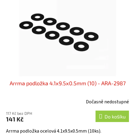
i
u
s
k
p
t
r
ů
o
d
u
k
t
ů
Arrma podložka 4.1x9.5x0.5mm (10) - ARA-2987
Dočasně nedostupné
117 Kč bez DPH
Do košíku
141 Kč
Arrma podložka ocelová 4.1x9.5x0.5mm (10ks).