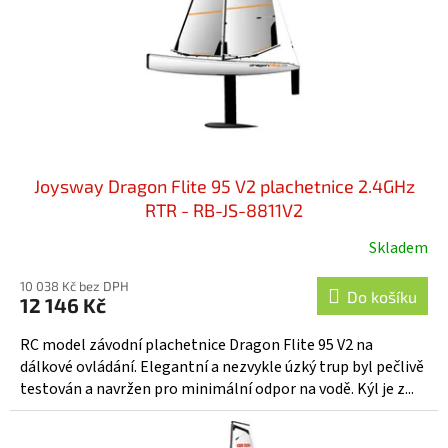
o
d
u
k
t
ů
Joysway Dragon Flite 95 V2 plachetnice 2.4GHz
RTR - RB-JS-8811V2
Skladem
10 038 Kč bez DPH
Do košíku
12 146 Kč
RC model závodní plachetnice Dragon Flite 95 V2 na
dálkové ovládání. Elegantní a nezvykle úzký trup byl pečlivě
testován a navržen pro minimální odpor na vodě. Kýl je z...