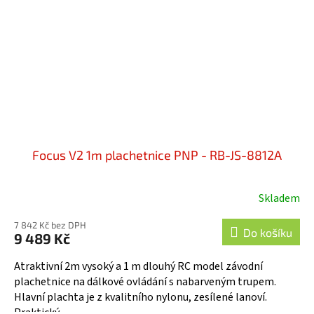
Focus V2 1m plachetnice PNP - RB-JS-8812A
Skladem
7 842 Kč bez DPH
Do košíku
9 489 Kč
Atraktivní 2m vysoký a 1 m dlouhý RC model závodní
plachetnice na dálkové ovládání s nabarveným trupem.
Hlavní plachta je z kvalitního nylonu, zesílené lanoví.
Praktický...