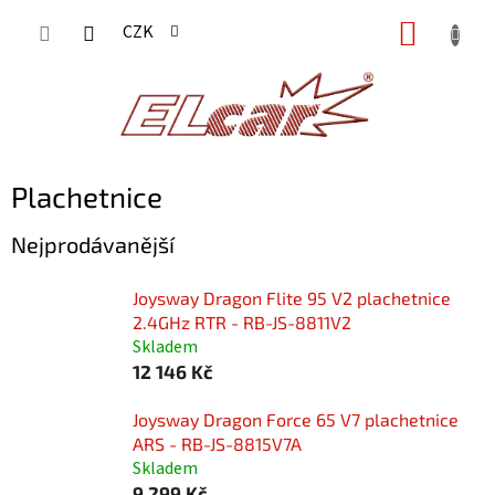
Přejít
NÁKUP
CZK
na
KOŠÍK
obsah
Plachetnice
Nejprodávanější
Joysway Dragon Flite 95 V2 plachetnice
2.4GHz RTR - RB-JS-8811V2
Skladem
12 146 Kč
Joysway Dragon Force 65 V7 plachetnice
ARS - RB-JS-8815V7A
Skladem
9 299 Kč