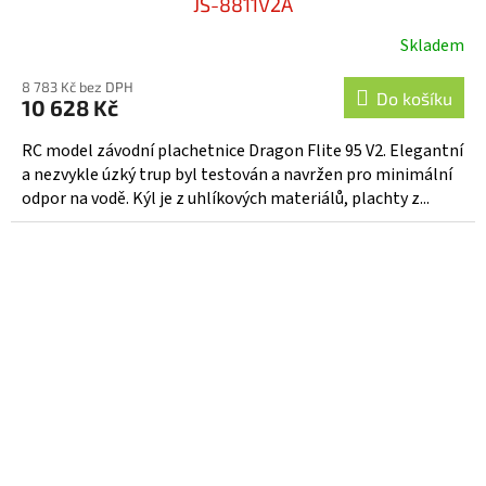
JS-8811V2A
Skladem
8 783 Kč bez DPH
Do košíku
10 628 Kč
RC model závodní plachetnice Dragon Flite 95 V2. Elegantní
a nezvykle úzký trup byl testován a navržen pro minimální
odpor na vodě. Kýl je z uhlíkových materiálů, plachty z...