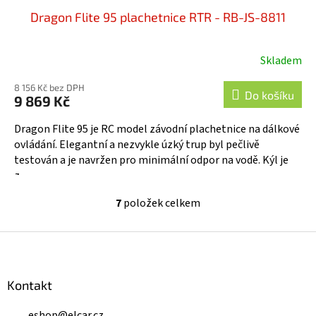
Dragon Flite 95 plachetnice RTR - RB-JS-8811
Skladem
8 156 Kč bez DPH
Do košíku
9 869 Kč
Dragon Flite 95 je RC model závodní plachetnice na dálkové
ovládání. Elegantní a nezvykle úzký trup byl pečlivě
testován a je navržen pro minimální odpor na vodě. Kýl je
z...
7
položek celkem
O
v
l
Z
á
á
d
p
a
a
Kontakt
c
t
í
eshop
@
elcar.cz
p