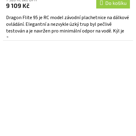
Do košíku
9 109 Kč
Dragon Flite 95 je RC model závodní plachetnice na dálkové
ovládání. Elegantní a nezvykle úzký trup byl pečlivě
testován a je navržen pro minimální odpor na vodě. Kýl je
z...