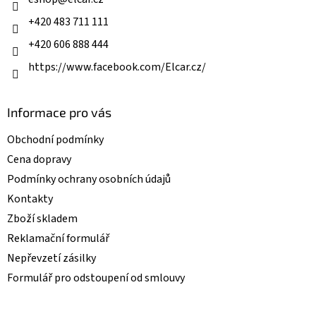
í
r
+420 483 711 111
v
k
+420 606 888 444
y
v
https://www.facebook.com/Elcar.cz/
ý
p
i
Informace pro vás
s
u
Obchodní podmínky
Cena dopravy
Podmínky ochrany osobních údajů
Kontakty
Zboží skladem
Reklamační formulář
Nepřevzetí zásilky
Formulář pro odstoupení od smlouvy