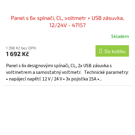
Panel s 6x spínači, CL, voltmetr + USB zásuvka,
12/24V - 47157
Skladem
1 398 Kč bez DPH
Do košíku
1 692 Kč
Panel s 6x designovými spínači, CL, 2x USB zásuvka s
voltmetrem a samostatný voltmetr. Technické parametry:
• napájecí napětí: 12 V / 24 V • 3x pojistka 15A •...