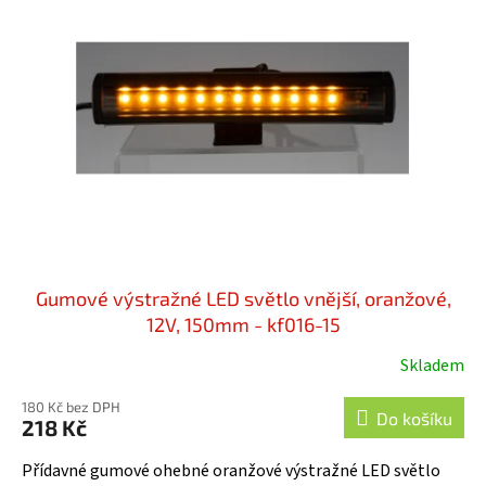
i
u
s
k
p
t
r
ů
o
d
u
k
t
ů
Gumové výstražné LED světlo vnější, oranžové,
12V, 150mm - kf016-15
Skladem
180 Kč bez DPH
Do košíku
218 Kč
Přídavné gumové ohebné oranžové výstražné LED světlo