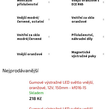
Montážní
Vnější oranžové s
příslušenství
ECE R65
Vnější modré/
Vnitřní za sklo
červené, ostatní
oranžové
Vnitřní za sklo
Příslušenství,
modré/červené
náhradní díly
Magnetické
Vnější oranžové
výstražné puky
Nejprodávanější
Gumové výstražné LED světlo vnější,
oranžové, 12V, 150mm - kf016-15
Skladem
218 Kč
Gumové výstražné LED světlo vnější,