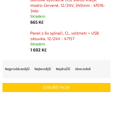
modro-červené, 12/24V, 340mm - kf016-
34br
Skladem
665 Kč
Panel s 6x spínači, CL, voltmetr + USB
zásuvka, 12/24V - 47157
Skladem
1 692 Kč
Ř
a
Nejprodávanější
Nejlevnější
Nejdražší
Abecedně
z
e
n
OTEVŘÍT FILTR
í
p
V
r
ý
o
p
d