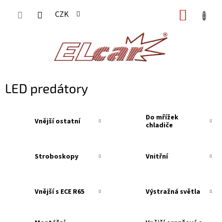
Přejít
NÁKUP
CZK
na
KOŠÍK
obsah
LED predátory
Do mřížek
Vnější ostatní
chladiče
Stroboskopy
Vnitřní
Vnější s ECE R65
Výstražná světla