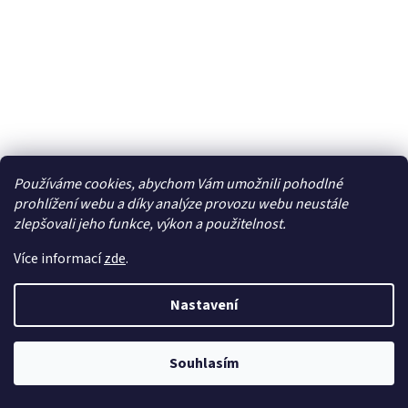
Panel s 3x spínačem 12/24V - 47168
Používáme cookies, abychom Vám umožnili pohodlné
prohlížení webu a díky analýze provozu webu neustále
zlepšovali jeho funkce, výkon a použitelnost.
Skladem
Více informací
zde
.
355 Kč bez DPH
Do košíku
430 Kč
Nastavení
Univerzální panel s 3x podsvíceným spínačem s krytkou.
Ideální doplněk, především pro automobily, nákladní vozy,
lodě i jiná zařízení. Technické parametry: •...
Souhlasím