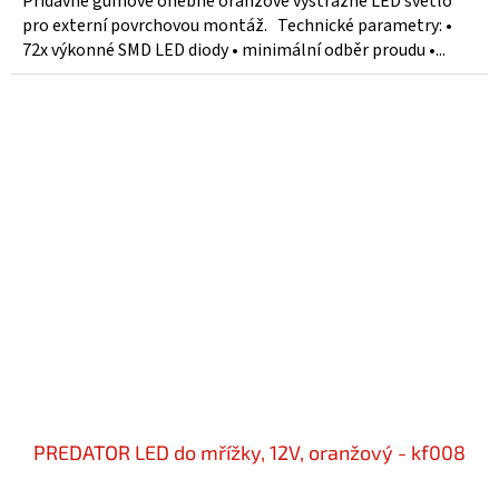
Přídavné gumové ohebné oranžové výstražné LED světlo
pro externí povrchovou montáž. Technické parametry: •
72x výkonné SMD LED diody • minimální odběr proudu •...
PREDATOR LED do mřížky, 12V, oranžový - kf008