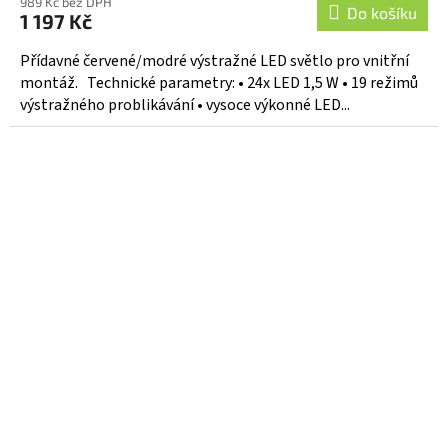
989 Kč bez DPH
Do košíku
1 197 Kč
Přídavné červené/modré výstražné LED světlo pro vnitřní
montáž. Technické parametry: • 24x LED 1,5 W • 19 režimů
výstražného problikávání • vysoce výkonné LED...