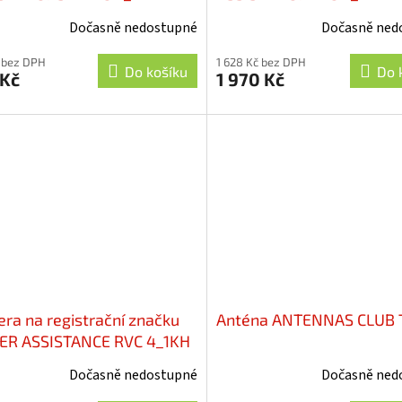
Dočasně nedostupné
Dočasně ned
 bez DPH
1 628 Kč bez DPH
Do košíku
Do 
 Kč
1 970 Kč
ra na registrační značku
Anténa ANTENNAS CLUB 
ER ASSISTANCE RVC 4_1KH
Dočasně nedostupné
Dočasně ned