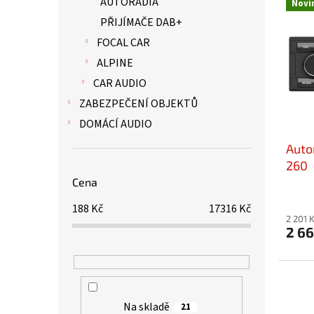
AUTORÁDIA
Novi
í
ý
PŘIJÍMAČE DAB+
p
p
r
i
FOCAL CAR
o
s
ALPINE
d
p
CAR AUDIO
u
r
k
o
ZABEZPEČENÍ OBJEKTŮ
t
d
DOMÁCÍ AUDIO
ů
u
Auto
k
t
260
ů
Cena
188
Kč
17316
Kč
2 201 
2 66
Na skladě
21