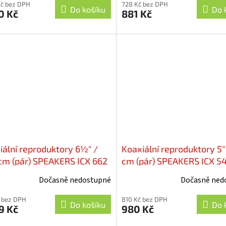
Kč bez DPH
728 Kč bez DPH
Do košíku
Do 
0 Kč
881 Kč
iální reproduktory 6½" /
Koaxiální reproduktory 5"
 cm (pár) SPEAKERS ICX 662
cm (pár) SPEAKERS ICX 5
Dočasně nedostupné
Dočasně ned
 bez DPH
810 Kč bez DPH
Do košíku
Do 
9 Kč
980 Kč