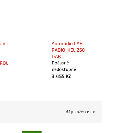
ání
Autorádio CAR
RADIO KIEL 260
DAB
Dočasně
ROL
nedostupné
3 455 Kč
68
položek celkem