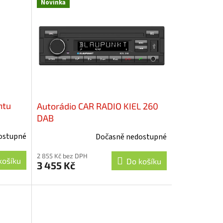
Novinka
ntu
Autorádio CAR RADIO KIEL 260
DAB
ostupné
Dočasně nedostupné
2 855 Kč bez DPH
košíku
Do košíku
3 455 Kč