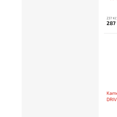
237 Kč
287
Kame
DRIV