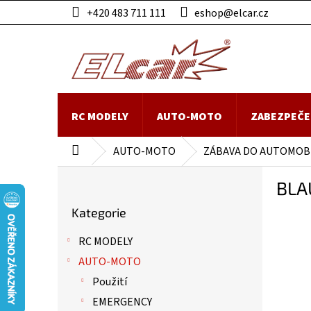
Přejít
+420 483 711 111
eshop@elcar.cz
na
obsah
RC MODELY
AUTO-MOTO
ZABEZPEČE
AUTO-MOTO
ZÁBAVA DO AUTOMOB
Domů
P
BLA
o
Přeskočit
s
Kategorie
kategorie
t
r
RC MODELY
a
AUTO-MOTO
n
n
Použití
í
EMERGENCY