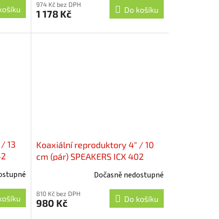
974 Kč bez DPH
košíku
Do košíku
1 178 Kč
 / 13
Koaxiální reproduktory 4" / 10
42
cm (pár) SPEAKERS ICX 402
ostupné
Dočasně nedostupné
810 Kč bez DPH
košíku
Do košíku
980 Kč