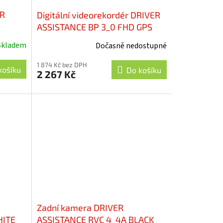
ER
Digitální videorekordér DRIVER
ASSISTANCE BP 3_0 FHD GPS
Skladem
Dočasně nedostupné
1 874 Kč bez DPH
košíku
Do košíku
2 267 Kč
Zadní kamera DRIVER
HITE
ASSISTANCE RVC 4_4A BLACK