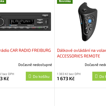
nka
Novinka
rádio CAR RADIO FREIBURG
Dálkové ovládání na vola
ACCESSORIES REMOTE
CONTROL RC-26
Dočasně nedostupné
Dočasně ned
Kč bez DPH
1 383 Kč bez DPH
Do košíku
Do 
3 Kč
1 673 Kč