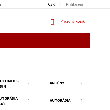
CZK
Přihlášení
OCHRANY OSOBNÍCH ÚDAJŮ
KONTAKTY
ZBOŽÍ SKLADE
NÁKUPNÍ
Prázdný košík
KOŠÍK
ULTIMEDIÁLNÍ
ANTÉNY
 DIN
UTORÁDIA
AUTORÁDIA
CD)