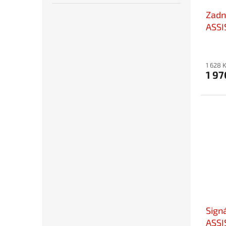
Zadn
ASSI
1 628 
1 97
Signá
ASSI