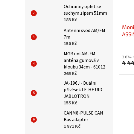
Ochranny oplet se
suchym zipem 51mm
183 Kč
Moni
Antenni svod AM/FM
ASSI
7m
150 Kč
MGB uni AM-FM
3 674 
anténa gumová v
4 4
kloubu 34cm - 61012
265 Kč
JA-196J - Duální
přívěsek LF-HF UID -
JABLOTRON
155 Kč
CANM8-PULSE CAN
Bus adapter
1 871 Kč