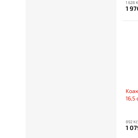
1 628 
1 97
Koax
16,5
892 Kč
1 07