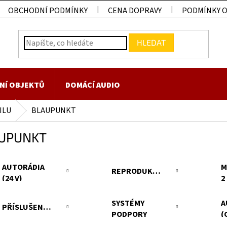
OBCHODNÍ PODMÍNKY
CENA DOPRAVY
PODMÍNKY 
HLEDAT
NÍ OBJEKTŮ
DOMÁCÍ AUDIO
ILU
BLAUPUNKT
UPUNKT
AUTORÁDIA
M
REPRODUKTORY
(24 V)
2
SYSTÉMY
A
PŘÍSLUŠENSTVÍ
PODPORY
(
ŘIDIČE