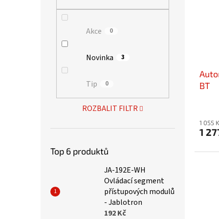
Akce
0
Novinka
3
Auto
Tip
0
BT
ROZBALIT FILTR
1 055 
1 27
Top 6 produktů
JA-192E-WH
Ovládací segment
přístupových modulů
- Jablotron
192 Kč