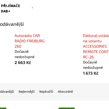
PŘIJÍMAČE
DAB+
odávanější
Autorádio CAR
Dálkové ovlád
RADIO FREIBURG
na volantu
260
ACCESSORIES
Dočasně
REMOTE CONT
nedostupné
RC-26
Dočasně
2 663 Kč
nedostupné
1 673 Kč
dávanější
Nejlevnější
Nejdražší
Abecedně