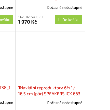
ostupné
Dočasně nedostupné
1 628 Kč bez DPH
košíku
Do košíku
1 970 Kč
T38_1
Triaxiální reproduktory 6½" /
16,5 cm (pár) SPEAKERS ICX 663
ostupné
Dočasně nedostupné