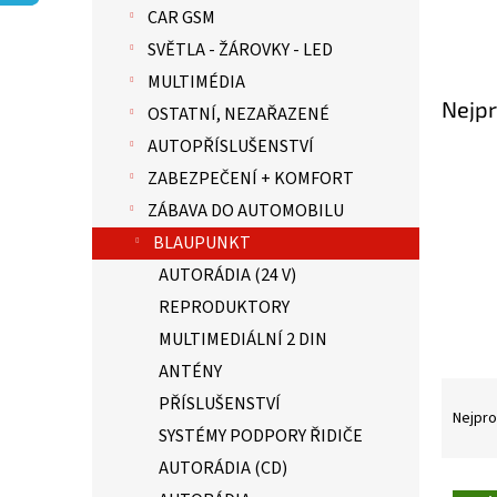
p
CAR GSM
a
n
SVĚTLA - ŽÁROVKY - LED
e
MULTIMÉDIA
l
Nejpr
OSTATNÍ, NEZAŘAZENÉ
AUTOPŘÍSLUŠENSTVÍ
ZABEZPEČENÍ + KOMFORT
ZÁBAVA DO AUTOMOBILU
BLAUPUNKT
AUTORÁDIA (24 V)
REPRODUKTORY
MULTIMEDIÁLNÍ 2 DIN
ANTÉNY
Ř
PŘÍSLUŠENSTVÍ
a
Nejpro
SYSTÉMY PODPORY ŘIDIČE
z
e
AUTORÁDIA (CD)
n
V