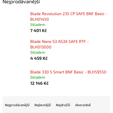
Nejprodávanější
Blade Revolution 235 CP SAFE BNF Basic -
BLH01450
Skladem
7 401 Kč
Blade Nano S3 AS3X SAFE RTF -
BLH013000
Skladem
4 459 Kč
Blade 330 S Smart BNF Basic - BLH59550
Skladem
12 146 Kč
Ř
a
Nejprodávanější
Nejlevnější
Nejdražší
Abecedně
z