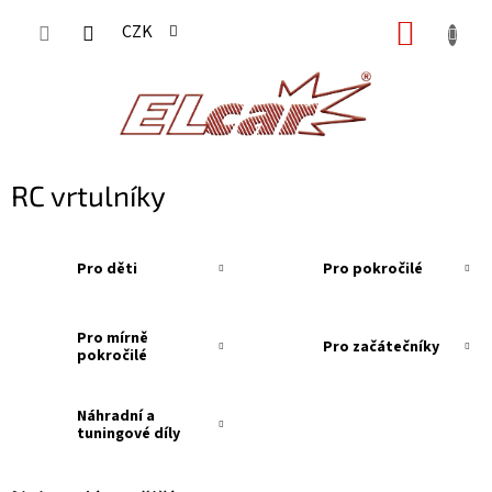
Přejít
NÁKUP
CZK
na
KOŠÍK
obsah
RC vrtulníky
Pro děti
Pro pokročilé
Pro mírně
Pro začátečníky
pokročilé
Náhradní a
tuningové díly