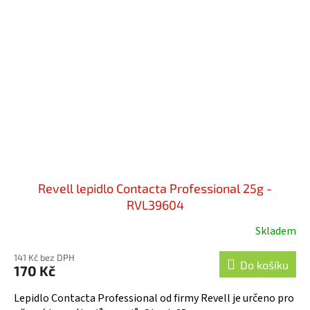
Revell lepidlo Contacta Professional 25g -
RVL39604
Skladem
Průměrné
hodnocení
141 Kč bez DPH
produktu
Do košíku
170 Kč
je
5,0
Lepidlo Contacta Professional od firmy Revell je určeno pro
z