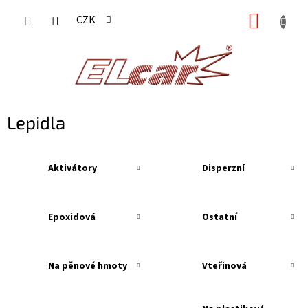
Přejít
NÁKUP
CZK
na
KOŠÍK
obsah
Lepidla
Aktivátory
Disperzní
Epoxidová
Ostatní
Na pěnové hmoty
Vteřinová