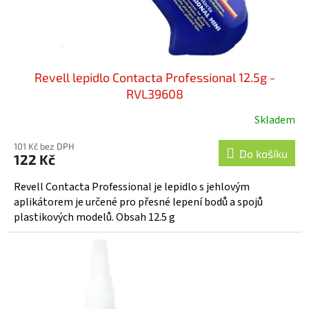
k
t
ů
Revell lepidlo Contacta Professional 12.5g -
RVL39608
Skladem
Průměrné
hodnocení
101 Kč bez DPH
produktu
Do košíku
122 Kč
je
5,0
Revell Contacta Professional je lepidlo s jehlovým
z
aplikátorem je určené pro přesné lepení bodů a spojů
5
plastikových modelů. Obsah 12.5 g
hvězdiček.