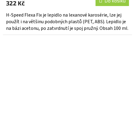
produktu
Do košíku
322 Kč
je
5,0
H-Speed Flexa Fix je lepidlo na lexanové karosérie, lze jej
z
použít i na většinu podobných plastů (PET, ABS). Lepidlo je
5
na bázi acetonu, po zatvrdnutí je spoj pružný. Obsah 100 ml.
hvězdiček.