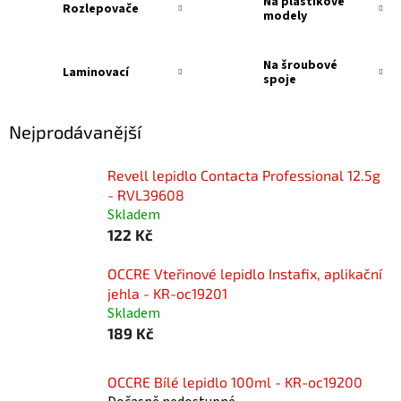
Na plastikové
Rozlepovače
modely
Na šroubové
Laminovací
spoje
Nejprodávanější
Revell lepidlo Contacta Professional 12.5g
- RVL39608
Skladem
122 Kč
OCCRE Vteřinové lepidlo Instafix, aplikační
jehla - KR-oc19201
Skladem
189 Kč
OCCRE Bílé lepidlo 100ml - KR-oc19200