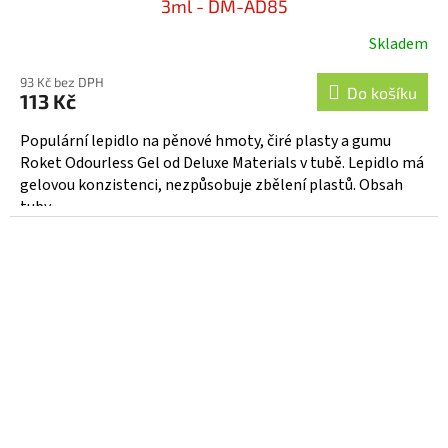
3ml - DM-AD85
Skladem
93 Kč bez DPH
Do košíku
113 Kč
Populární lepidlo na pěnové hmoty, čiré plasty a gumu
Roket Odourless Gel od Deluxe Materials v tubě. Lepidlo má
gelovou konzistenci, nezpůsobuje zbělení plastů. Obsah
tuby...