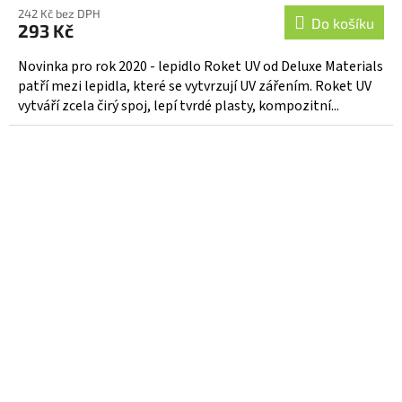
242 Kč bez DPH
Do košíku
293 Kč
Novinka pro rok 2020 - lepidlo Roket UV od Deluxe Materials
patří mezi lepidla, které se vytvrzují UV zářením. Roket UV
vytváří zcela čirý spoj, lepí tvrdé plasty, kompozitní...