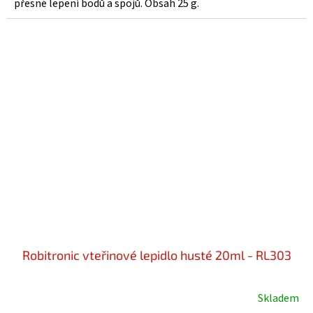
přesné lepení bodů a spojů. Obsah 25 g.
5
hvězdiček.
Robitronic vteřinové lepidlo husté 20ml - RL303
Skladem