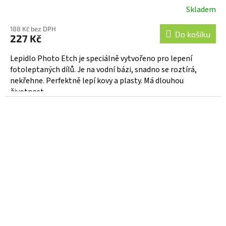
Skladem
188 Kč bez DPH
Do košíku
227 Kč
Lepidlo Photo Etch je speciálně vytvořeno pro lepení
fotoleptaných dílů. Je na vodní bázi, snadno se roztírá,
nekřehne. Perfektně lepí kovy a plasty. Má dlouhou
životnost,...