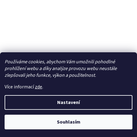
Používáme cookies, abychom Vám umožnili pohodlné
prohlížení webu a díky analýze provozu webu neustále
zlepšovali jeho funkce, výkon a použitelnost.
Více informací
zde
.
Epoxy Wing Joining Kit, skelná tkanina 20x75cm -
DM-BD10
Nastavení
Skladem
172 Kč bez DPH
Do košíku
Souhlasím
208 Kč
Výhodné balení epoxidového lepidla 30 + 30g se skelnou