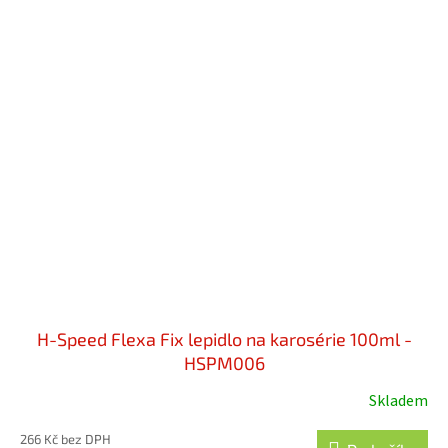
H-Speed Flexa Fix lepidlo na karosérie 100ml -
HSPM006
Skladem
Průměrné
hodnocení
266 Kč bez DPH