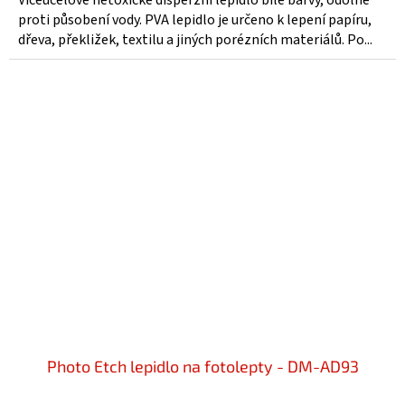
Víceúčelové netoxické disperzní lepidlo bílé barvy, odolné
proti působení vody. PVA lepidlo je určeno k lepení papíru,
dřeva, překližek, textilu a jiných porézních materiálů. Po...
Photo Etch lepidlo na fotolepty - DM-AD93