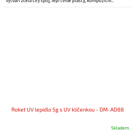
vytváří zcela čirý spoj, lepí tvrdé plasty, kompozitní...
Roket UV lepidlo 5g s UV klíčenkou - DM-AD88
Skladem