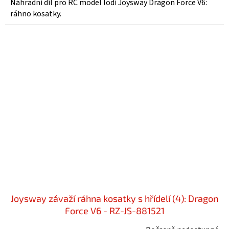
Náhradní díl pro RC model lodi Joysway Dragon Force V6:
ráhno kosatky.
Joysway závaží ráhna kosatky s hřídelí (4): Dragon
Force V6 - RZ-JS-881521