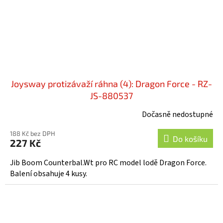
Joysway protizávaží ráhna (4): Dragon Force - RZ-
JS-880537
Dočasně nedostupné
188 Kč bez DPH
Do košíku
227 Kč
Jib Boom Counterbal.Wt pro RC model lodě Dragon Force.
Balení obsahuje 4 kusy.