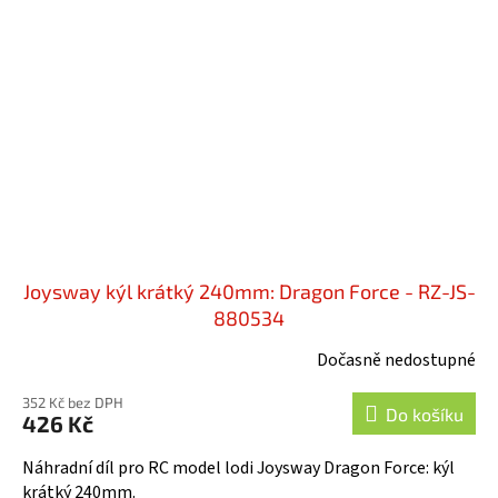
Joysway kýl krátký 240mm: Dragon Force - RZ-JS-
880534
Dočasně nedostupné
352 Kč bez DPH
Do košíku
426 Kč
Náhradní díl pro RC model lodi Joysway Dragon Force: kýl
krátký 240mm.