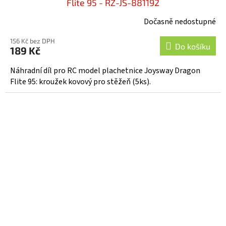
Flite 95 - RZ-JS-881192
Dočasně nedostupné
156 Kč bez DPH
Do košíku
189 Kč
Náhradní díl pro RC model plachetnice Joysway Dragon
Flite 95: kroužek kovový pro stěžeň (5ks).