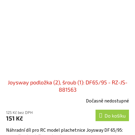
Joysway podložka (2), šroub (1): DF65/95 - RZ-JS-
881563
Dočasně nedostupné
125 Kč bez DPH
Do košíku
151 Kč
Náhradní díl pro RC model plachetnice Joysway DF 65/95: