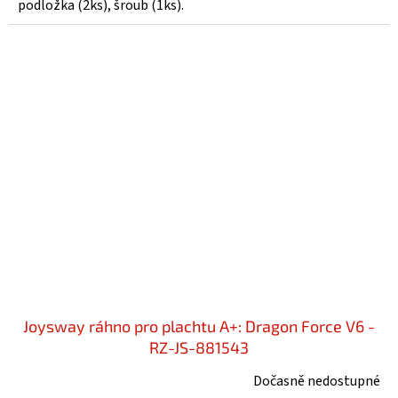
podložka (2ks), šroub (1ks).
Joysway ráhno pro plachtu A+: Dragon Force V6 -
RZ-JS-881543
Dočasně nedostupné