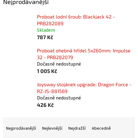
Nejprodávanější
Proboat lodní šroub: Blackjack 42 -
PRB282089
Skladem
787 Kč
Proboat ohebná hřídel 5x260mm: Impulse
32 - PRB282079
Dočasně nedostupné
1 005 Kč
Joysway stojánek upgrade: Dragon Force -
RZ-JS-881569
Dočasně nedostupné
426 Kč
Ř
a
Nejprodávanější
Nejlevnější
Nejdražší
Abecedně
z