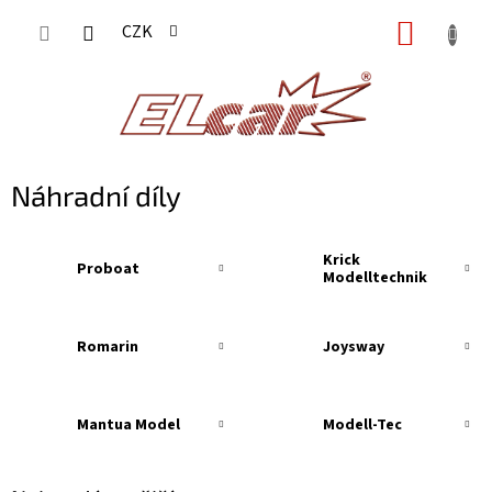
Přejít
NÁKUP
CZK
na
KOŠÍK
obsah
Náhradní díly
Krick
Proboat
Modelltechnik
Romarin
Joysway
Mantua Model
Modell-Tec