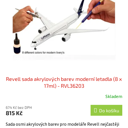
i
u
s
k
p
t
r
ů
o
d
u
k
t
ů
Revell sada akrylových barev moderní letadla (8 x
17ml) - RVL36203
Skladem
674 Kč bez DPH
Do košíku
815 Kč
Sada osmi akrylových barev pro modeláře Revell nejčastěji