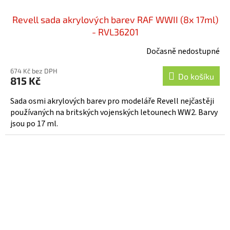
Revell sada akrylových barev RAF WWII (8x 17ml)
- RVL36201
Dočasně nedostupné
674 Kč bez DPH
Do košíku
815 Kč
Sada osmi akrylových barev pro modeláře Revell nejčastěji
používaných na britských vojenských letounech WW2. Barvy
jsou po 17 ml.