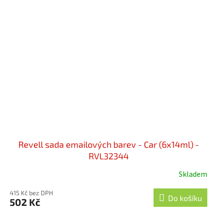
Revell sada emailových barev - Car (6x14ml) -
RVL32344
Skladem
415 Kč bez DPH
Do košíku
502 Kč