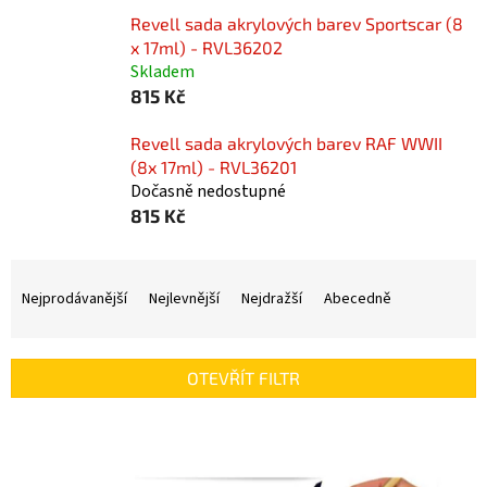
Revell sada akrylových barev Sportscar (8
x 17ml) - RVL36202
Skladem
815 Kč
Revell sada akrylových barev RAF WWII
(8x 17ml) - RVL36201
Dočasně nedostupné
815 Kč
Ř
a
Nejprodávanější
Nejlevnější
Nejdražší
Abecedně
z
e
n
OTEVŘÍT FILTR
í
p
V
r
ý
o
p
d