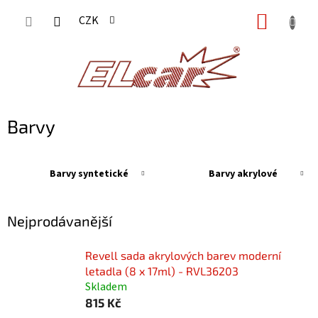
Přejít
NÁKUP
CZK
na
KOŠÍK
obsah
Barvy
Barvy syntetické
Barvy akrylové
Nejprodávanější
Revell sada akrylových barev moderní
letadla (8 x 17ml) - RVL36203
Skladem
815 Kč