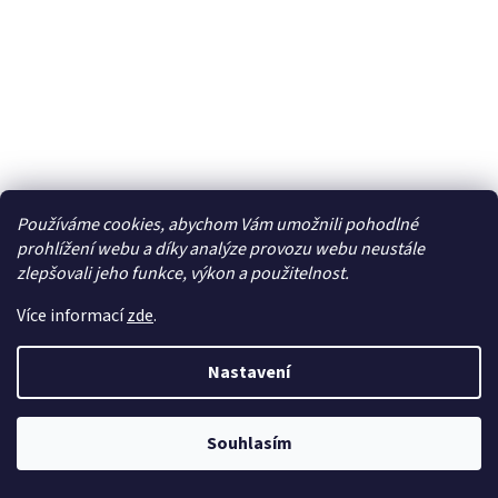
Revell sada emailových barev - Military (6x14ml)
Používáme cookies, abychom Vám umožnili pohodlné
- RVL32341
prohlížení webu a díky analýze provozu webu neustále
zlepšovali jeho funkce, výkon a použitelnost.
Dočasně nedostupné
Více informací
zde
.
415 Kč bez DPH
Do košíku
502 Kč
Nastavení
Sada nejpoužívanějších emailových barev Revell, které se
používají pro plastikové vojenské modely. Sada obsahuje
Souhlasím
barvy 9, 16, 37, 46, 65, 86.