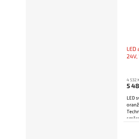
LED 
24V,
916m
916D
4 532 
5 48
LED s
oranž
Techn
směro
optic