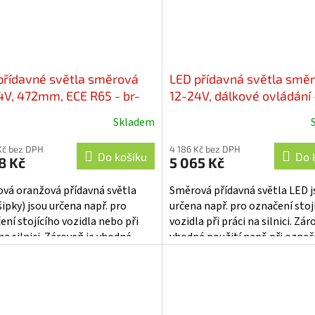
přídavné světla směrová
LED přídavná světla smě
4V, 472mm, ECE R65 - br-
12-24V, dálkové ovládání 
ic472
Skladem
Kč bez DPH
4 186 Kč bez DPH
Do košíku
Do 
8 Kč
5 065 Kč
vá oranžová přídavná světla
Směrová přídavná světla LED j
ipky) jsou určena např. pro
určena např. pro označení stoj
ení stojícího vozidla nebo při
vozidla při práci na silnici. Zár
na silnici. Zároveň je vhodné
vhodné použití např. při označ
í např. při označení různých...
různých objektů bránících prov