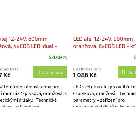
alej 12-24V, 600mm
LED alej 12-24V, 900mm
žová, 4xCOB LED, dual -
oranžová, 6xCOB LED - kf
-600D
900
Skladem
Kč bez DPH
898 Kč bez DPH
Do košíku
Do 
7 Kč
1 086 Kč
větelná alej oboustranná pro
LED světelná alej pro vnitřní
ní montáž 4-prvková, oranžová, s
6-prvková, oranžová. Technic
tickými držáky. Technické
parametry: • zařízení pro
etry: • zařízení pro
upozornování řidičů sekvence
rnování řidičů sekvencemi...
optických signálů • pokroková.