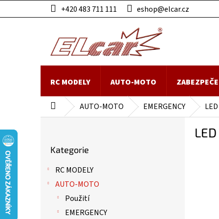
Přejít
+420 483 711 111
eshop@elcar.cz
na
obsah
RC MODELY
AUTO-MOTO
ZABEZPEČE
AUTO-MOTO
EMERGENCY
LED 
Domů
P
LED 
o
Přeskočit
s
Kategorie
kategorie
t
r
RC MODELY
a
AUTO-MOTO
n
n
Použití
í
EMERGENCY