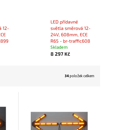
LED přídavné
á 12-
světla směrová 12-
ECE
24V, 608mm, ECE
ic899
R65 - br-traffic608
Skladem
8 297 Kč
34
položek celkem