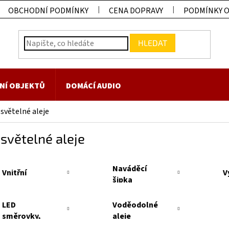
OBCHODNÍ PODMÍNKY
CENA DOPRAVY
PODMÍNKY 
HLEDAT
NÍ OBJEKTŮ
DOMÁCÍ AUDIO
světelné aleje
světelné aleje
Naváděcí
Vnitřní
V
šipka
LED
Voděodolné
směrovky,
aleje
výstrahy