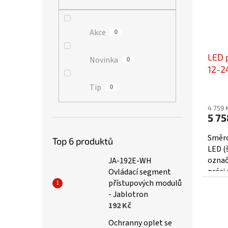
Akce
0
LED 
Novinka
0
12-2
traff
Tip
0
4 759 
5 75
Směro
Top 6 produktů
LED (š
označ
JA-192E-WH
práci 
Ovládací segment
použit
přístupových modulů
- Jablotron
192 Kč
Ochranny oplet se