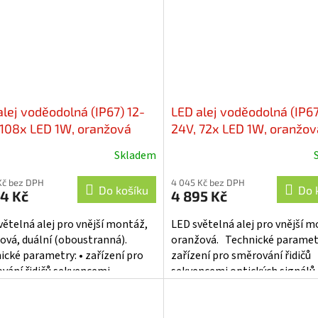
alej voděodolná (IP67) 12-
LED alej voděodolná (IP67
 108x LED 1W, oranžová
24V, 72x LED 1W, oranžov
m, dual, ECE R65 - kf77-
1204mm, d.o., ECE R65 - k
Skladem
1204C
Kč bez DPH
4 045 Kč bez DPH
Do košíku
Do 
4 Kč
4 895 Kč
větelná alej pro vnější montáž,
LED světelná alej pro vnější m
ová, duální (oboustranná).
oranžová. Technické parametr
ické parametry: • zařízení pro
zařízení pro směrování řidičů
vání řidičů sekvencemi
sekvencemi optických signálů 
kých signálů • pokroková...
pokroková technologie LED -..