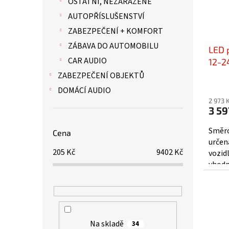
OSTATNÍ, NEZAŘAZENÉ
u
r
k
AUTOPŘÍSLUŠENSTVÍ
o
t
d
ZABEZPEČENÍ + KOMFORT
ů
u
ZÁBAVA DO AUTOMOBILU
LED 
k
CAR AUDIO
t
12-2
ů
kft0
ZABEZPEČENÍ OBJEKTŮ
DOMÁCÍ AUDIO
2 973 
3 59
Směro
Cena
určen
205
Kč
9402
Kč
vozidl
vhodn
různý
Na skladě
34