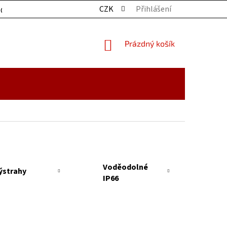
CZK
Přihlášení
OCHRANY OSOBNÍCH ÚDAJŮ
KONTAKTY
ZBOŽÍ SKLADE
NÁKUPNÍ
Prázdný košík
KOŠÍK
Voděodolné
ýstrahy
IP66