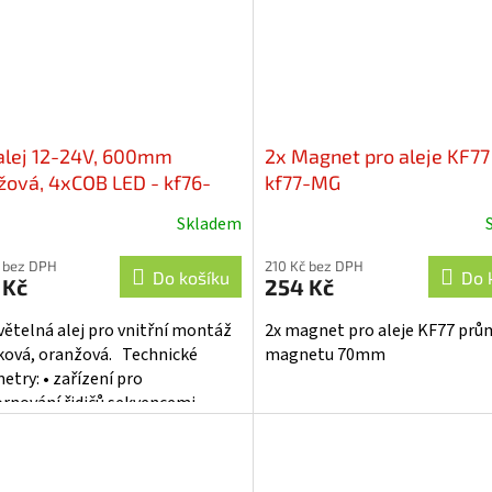
alej 12-24V, 600mm
2x Magnet pro aleje KF77
žová, 4xCOB LED - kf76-
kf77-MG
Skladem
 bez DPH
210 Kč bez DPH
Do košíku
Do 
 Kč
254 Kč
větelná alej pro vnitřní montáž
2x magnet pro aleje KF77 prů
ková, oranžová. Technické
magnetu 70mm
etry: • zařízení pro
rnování řidičů sekvencemi
kých signálů • pokroková...