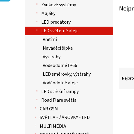
p
Zvukové systémy
a
Nejpr
n
Majáky
e
LED predátory
l
LED světelné aleje
Vnitřní
Naváděcí šipka
Výstrahy
Voděodolné IP66
Ř
LED směrovky, výstrahy
a
Nejpro
Voděodolné aleje
z
e
LED střešní rampy
n
V
Road Flare světla
í
ý
CAR GSM
p
p
r
i
SVĚTLA - ŽÁROVKY - LED
o
s
MULTIMÉDIA
d
p