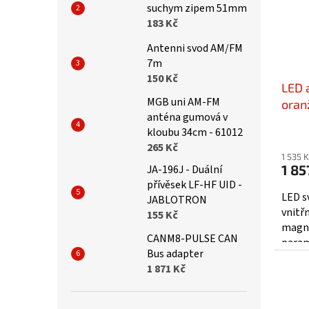
suchym zipem 51mm
183 Kč
Antenni svod AM/FM
7m
150 Kč
LED 
MGB uni AM-FM
oran
anténa gumová v
kf76
kloubu 34cm - 61012
265 Kč
1 535 
1 85
JA-196J - Duální
přívěsek LF-HF UID -
LED s
JABLOTRON
vnitř
155 Kč
magne
CANM8-PULSE CAN
param
Bus adapter
upozo
1 871 Kč