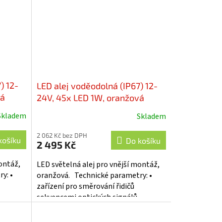
) 12-
LED alej voděodolná (IP67) 12-
vá
24V, 45x LED 1W, oranžová
16
772mm, ECE R65 - kf77-772
Skladem
Skladem
2 062 Kč bez DPH
košíku
Do košíku
2 495 Kč
ontáž,
LED světelná alej pro vnější montáž,
y: •
oranžová. Technické parametry: •
zařízení pro směrování řidičů
•
sekvencemi optických signálů •
.
pokroková technologie LED -...