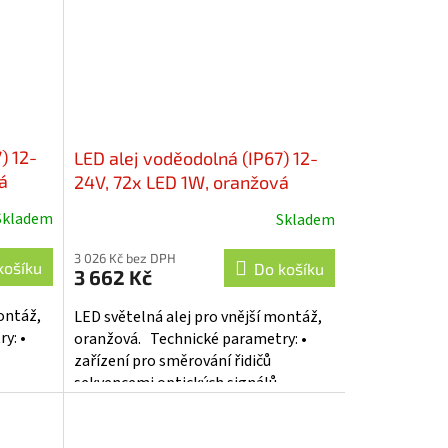
) 12-
LED alej voděodolná (IP67) 12-
á
24V, 72x LED 1W, oranžová
f77-
1204mm, ECE R65 - kf77-1204
Skladem
Skladem
3 026 Kč bez DPH
košíku
Do košíku
3 662 Kč
ontáž,
LED světelná alej pro vnější montáž,
y: •
oranžová. Technické parametry: •
zařízení pro směrování řidičů
•
sekvencemi optických signálů •
.
pokroková technologie LED -...