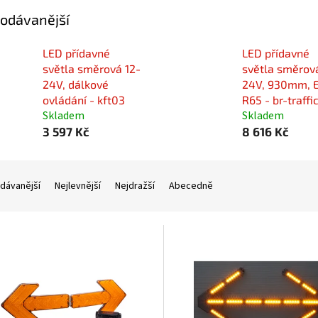
odávanější
LED přídavné
LED přídavné
světla směrová 12-
světla směrov
24V, dálkové
24V, 930mm, 
ovládání - kft03
R65 - br-traff
Skladem
Skladem
3 597 Kč
8 616 Kč
dávanější
Nejlevnější
Nejdražší
Abecedně