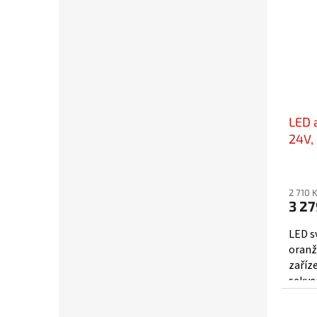
LED 
24V,
1060
2 710 
3 27
LED s
oranž
zaříz
sekve
pokro