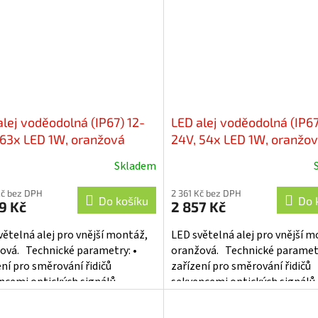
alej voděodolná (IP67) 12-
LED alej voděodolná (IP67
 63x LED 1W, oranžová
24V, 54x LED 1W, oranžo
mm, ECE R65 - kf77-1060
916mm, ECE R65 - kf77-9
Skladem
Kč bez DPH
2 361 Kč bez DPH
Do košíku
Do 
9 Kč
2 857 Kč
větelná alej pro vnější montáž,
LED světelná alej pro vnější m
ová. Technické parametry: •
oranžová. Technické parametr
ení pro směrování řidičů
zařízení pro směrování řidičů
ncemi optických signálů •
sekvencemi optických signálů 
ková technologie LED -...
pokroková technologie LED -..