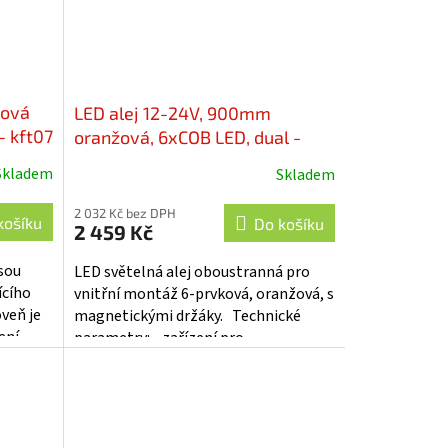
rová
LED alej 12-24V, 900mm
- kft07
oranžová, 6xCOB LED, dual -
kf76-900D
Skladem
Skladem
2 032 Kč bez DPH
košíku
Do košíku
2 459 Kč
sou
LED světelná alej oboustranná pro
ícího
vnitřní montáž 6-prvková, oranžová, s
oveň je
magnetickými držáky. Technické
ení
parametry: • zařízení pro
ozu...
upozornování řidičů sekvencemi...