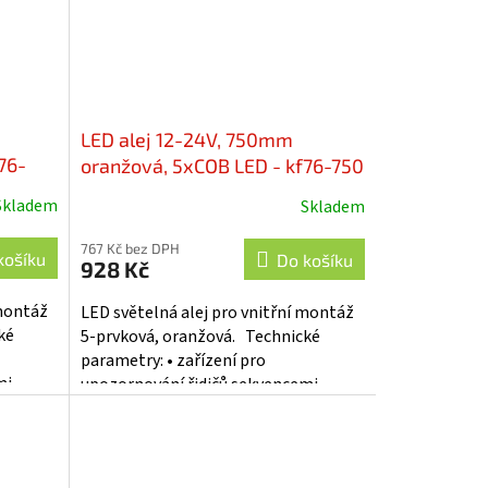
LED alej 12-24V, 750mm
76-
oranžová, 5xCOB LED - kf76-750
Skladem
Skladem
767 Kč bez DPH
košíku
Do košíku
928 Kč
 montáž
LED světelná alej pro vnitřní montáž
ké
5-prvková, oranžová. Technické
parametry: • zařízení pro
mi
upozornování řidičů sekvencemi
..
optických signálů • pokroková...