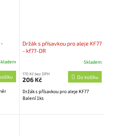
 -
Držák s přísavkou pro aleje KF77
- kf77-DR
Skladem
Skladem
170 Kč bez DPH
košíku
Do košíku
206 Kč
měr
Držák s přísavkou pro aleje KF77
Balení 1ks