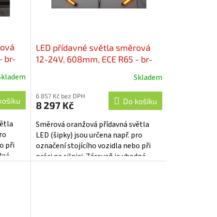
rová
LED přídavné světla směrová
 br-
12-24V, 608mm, ECE R65 - br-
traffic608
Skladem
Skladem
6 857 Kč bez DPH
košíku
Do košíku
8 297 Kč
ětla
Směrová oranžová přídavná světla
ro
LED (šipky) jsou určena např. pro
o při
označení stojícího vozidla nebo při
odné
práci na silnici. Zároveň je vhodné
ch...
použití např. při označení různých...