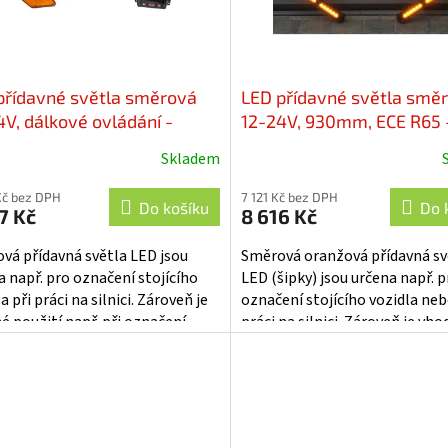
přídavné světla směrová
LED přídavné světla smě
4V, dálkové ovládání -
12-24V, 930mm, ECE R65 -
3
traffic899
Skladem
Kč bez DPH
7 121 Kč bez DPH
Do košíku
Do 
7 Kč
8 616 Kč
vá přídavná světla LED jsou
Směrová oranžová přídavná sv
a např. pro označení stojícího
LED (šipky) jsou určena např. p
a při práci na silnici. Zároveň je
označení stojícího vozidla neb
é použití např. při označení
práci na silnici. Zároveň je vh
ch objektů bránících provozu...
použití např. při označení různý