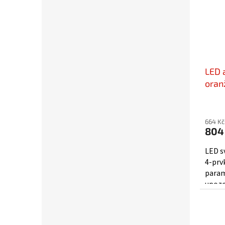
LED 
oran
600
664 Kč
804
LED s
4-prv
param
upozo
optic