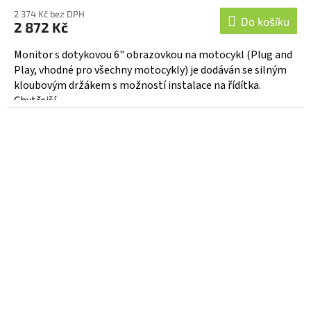
2 374 Kč bez DPH
Do košíku
2 872 Kč
Monitor s dotykovou 6" obrazovkou na motocykl (Plug and
Play, vhodné pro všechny motocykly) je dodáván se silným
kloubovým držákem s možností instalace na řídítka.
Chytřejší,...