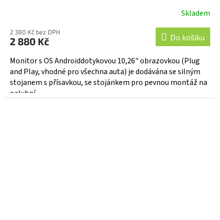
vstup - ds-128caA
Skladem
2 380 Kč bez DPH
Do košíku
2 880 Kč
Monitor s OS Androiddotykovou 10,26" obrazovkou (Plug
and Play, vhodné pro všechna auta) je dodávána se silným
stojanem s přísavkou, se stojánkem pro pevnou montáž na
palubní...