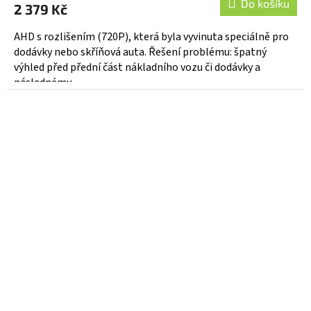
Do košíku
2 379 Kč
AHD s rozlišením (720P), která byla vyvinuta speciálně pro
dodávky nebo skříňová auta. Řešení problému: špatný
výhled před přední část nákladního vozu či dodávky a
následnému...