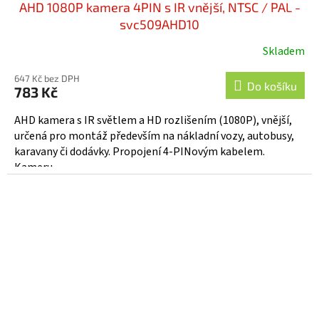
AHD 1080P kamera 4PIN s IR vnější, NTSC / PAL -
svc509AHD10
Skladem
647 Kč bez DPH
Do košíku
783 Kč
AHD kamera s IR světlem a HD rozlišením (1080P), vnější,
určená pro montáž především na nákladní vozy, autobusy,
karavany či dodávky. Propojení 4-PINovým kabelem.
Kameru...