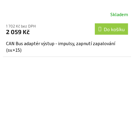
Skladem
Průměrné
hodnocení
1 702 Kč bez DPH
produktu
Do košíku
2 059 Kč
je
5,0
CAN Bus adaptér výstup - impulsy, zapnutí zapalování
z
(sv.+15)
5
hvězdiček.