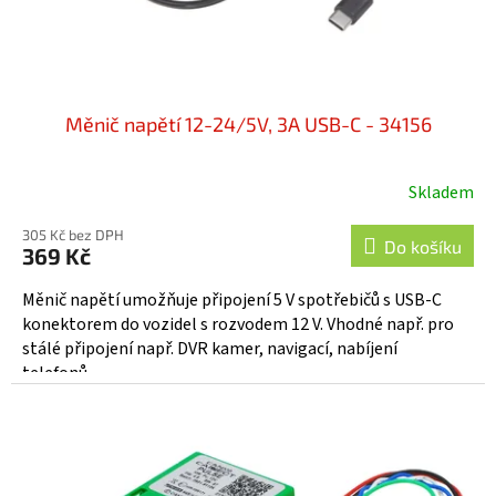
k
t
ů
Měnič napětí 12-24/5V, 3A USB-C - 34156
Skladem
305 Kč bez DPH
Do košíku
369 Kč
Měnič napětí umožňuje připojení 5 V spotřebičů s USB-C
konektorem do vozidel s rozvodem 12 V. Vhodné např. pro
stálé připojení např. DVR kamer, navigací, nabíjení
telefonů,...