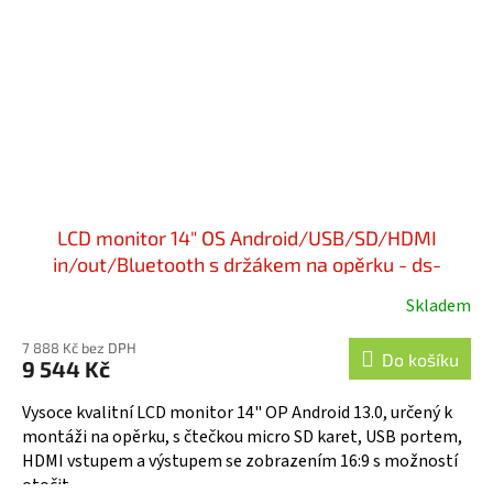
LCD monitor 14" OS Android/USB/SD/HDMI
in/out/Bluetooth s držákem na opěrku - ds-
x140aaH
Skladem
7 888 Kč bez DPH
Do košíku
9 544 Kč
Vysoce kvalitní LCD monitor 14" OP Android 13.0, určený k
montáži na opěrku, s čtečkou micro SD karet, USB portem,
HDMI vstupem a výstupem se zobrazením 16:9 s možností
otočit...