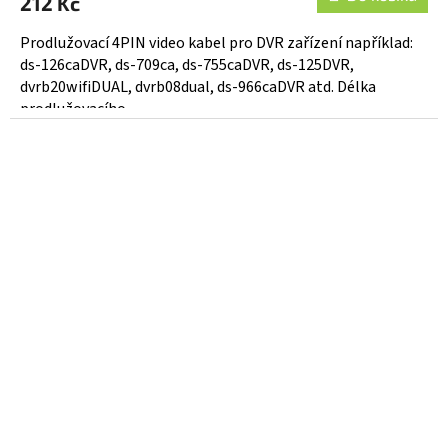
212 Kč
je
5,0
Prodlužovací 4PIN video kabel pro DVR zařízení například:
z
ds-126caDVR, ds-709ca, ds-755caDVR, ds-125DVR,
5
dvrb20wifiDUAL, dvrb08dual, ds-966caDVR atd. Délka
hvězdiček.
prodlužovacího...