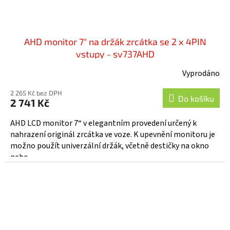
AHD monitor 7" na držák zrcátka se 2 x 4PIN
vstupy - sv737AHD
Vyprodáno
2 265 Kč bez DPH
Do košíku
2 741 Kč
AHD LCD monitor 7“ v elegantním provedení určený k
nahrazení originál zrcátka ve voze. K upevnění monitoru je
možno použít univerzální držák, včetně destičky na okno
nebo...