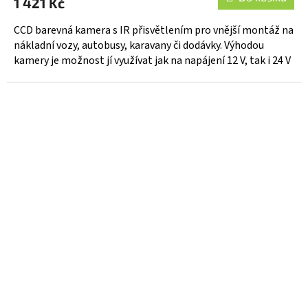
1 421 Kč
CCD barevná kamera s IR přisvětlením pro vnější montáž na
nákladní vozy, autobusy, karavany či dodávky. Výhodou
kamery je možnost jí využívat jak na napájení 12 V, tak i 24 V
....