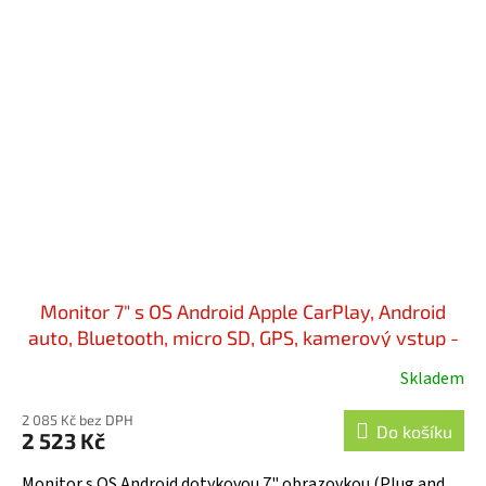
Monitor 7" s OS Android Apple CarPlay, Android
auto, Bluetooth, micro SD, GPS, kamerový vstup -
ds-702caA
Skladem
2 085 Kč bez DPH
Do košíku
2 523 Kč
Monitor s OS Android dotykovou 7" obrazovkou (Plug and