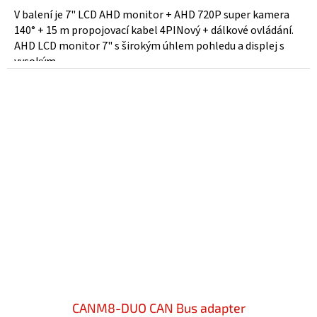
V balení je 7" LCD AHD monitor + AHD 720P super kamera
140° + 15 m propojovací kabel 4PINový + dálkové ovládání.
AHD LCD monitor 7" s širokým úhlem pohledu a displej s
vysokým...
CANM8-DUO CAN Bus adapter