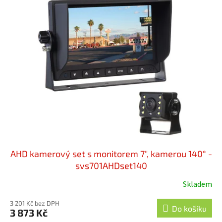
hvězdiček.
AHD kamerový set s monitorem 7", kamerou 140° -
svs701AHDset140
Skladem
3 201 Kč bez DPH
Do košíku
3 873 Kč