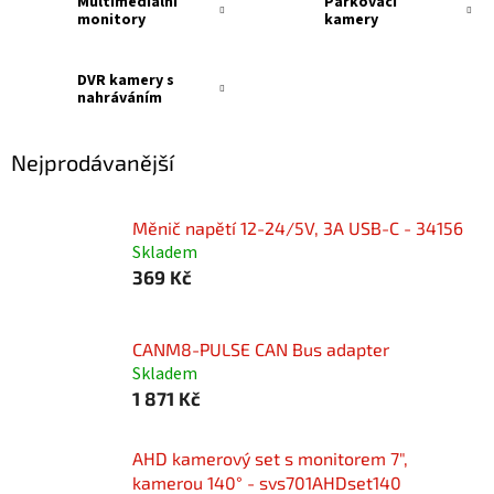
Multimediální
Parkovací
monitory
kamery
DVR kamery s
nahráváním
Nejprodávanější
Měnič napětí 12-24/5V, 3A USB-C - 34156
Skladem
369 Kč
CANM8-PULSE CAN Bus adapter
Skladem
1 871 Kč
AHD kamerový set s monitorem 7",
kamerou 140° - svs701AHDset140