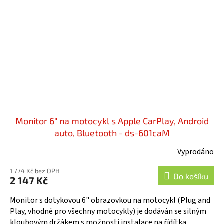
Monitor 6" na motocykl s Apple CarPlay, Android
auto, Bluetooth - ds-601caM
Vyprodáno
1 774 Kč bez DPH
Do košíku
2 147 Kč
Monitor s dotykovou 6" obrazovkou na motocykl (Plug and
Play, vhodné pro všechny motocykly) je dodáván se silným
kloubovým držákem s možností instalace na řídítka.