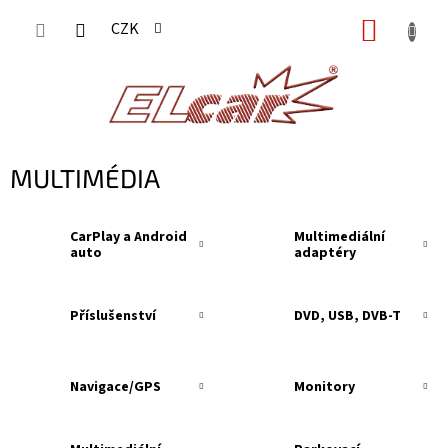
Přejít
NÁKUP
CZK
na
KOŠÍK
obsah
MULTIMÉDIA
CarPlay a Android
Multimediální
auto
adaptéry
Příslušenství
DVD, USB, DVB-T
Navigace/GPS
Monitory