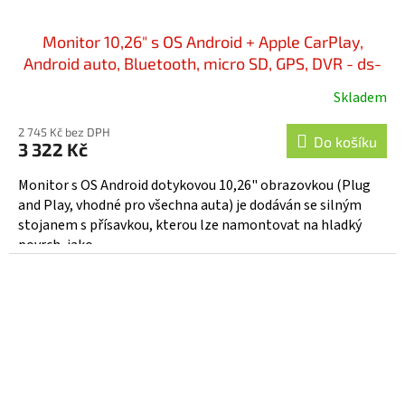
Monitor 10,26" s OS Android + Apple CarPlay,
Android auto, Bluetooth, micro SD, GPS, DVR - ds-
128caADVR
Skladem
2 745 Kč bez DPH
Do košíku
3 322 Kč
Monitor s OS Android dotykovou 10,26" obrazovkou (Plug
and Play, vhodné pro všechna auta) je dodáván se silným
stojanem s přísavkou, kterou lze namontovat na hladký
povrch, jako...