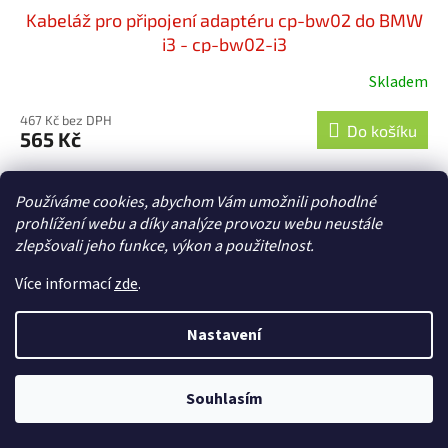
Kabeláž pro připojení adaptéru cp-bw02 do BMW
i3 - cp-bw02-i3
Skladem
467 Kč bez DPH
Do košíku
565 Kč
Kabeláž pro připojení adaptéru cp-bw02 do BMW i3. Tato
dodatečná kabeláž je vyžadována pro instalaci CarPlay
Používáme cookies, abychom Vám umožnili pohodlné
adaptéru cp-bw02 do těchto systémů: • navigační systém
prohlížení webu a díky analýze provozu webu neustále
BMW...
zlepšovali jeho funkce, výkon a použitelnost.
Více informací
zde
.
Nastavení
Souhlasím