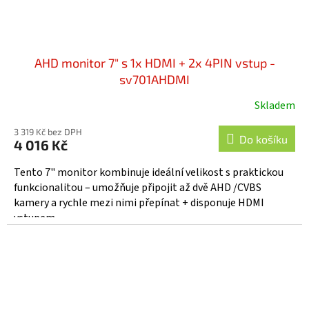
AHD monitor 7" s 1x HDMI + 2x 4PIN vstup -
sv701AHDMI
Skladem
3 319 Kč bez DPH
Do košíku
4 016 Kč
Tento 7" monitor kombinuje ideální velikost s praktickou
funkcionalitou – umožňuje připojit až dvě AHD /CVBS
kamery a rychle mezi nimi přepínat + disponuje HDMI
vstupem....