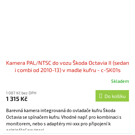
Kamera PAL/NTSC do vozu Škoda Octavia II (sedan
i combi od 2010-13) v madle kufru - c-SK01s
Skladem
1 087 Kč bez DPH
Do košíku
1 315 Kč
Barevná kamera integrovaná do ovladače kufru Škoda
Octavia se spínačem kufru. Vhodné např. pro kombinaci s
monitorem, nebo s adaptéry mi-xxx pro připojení k
originální navigaci....