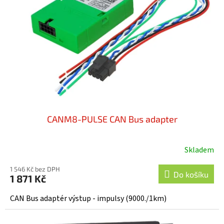
CANM8-PULSE CAN Bus adapter
Skladem
Průměrné
hodnocení
1 546 Kč bez DPH
produktu
Do košíku
1 871 Kč
je
5,0
CAN Bus adaptér výstup - impulsy (9000./1km)
z
5