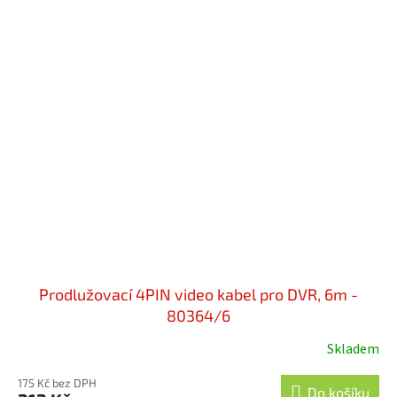
Prodlužovací 4PIN video kabel pro DVR, 6m -
80364/6
Skladem
Průměrné
hodnocení
175 Kč bez DPH
produktu
Do košíku