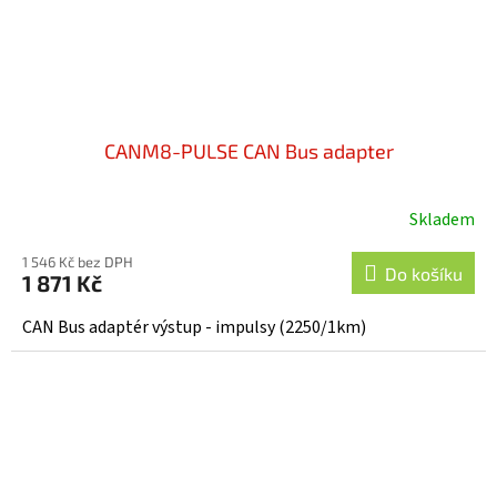
CANM8-PULSE CAN Bus adapter
Skladem
Průměrné
hodnocení
1 546 Kč bez DPH
produktu
Do košíku
1 871 Kč
je
5,0
CAN Bus adaptér výstup - impulsy (2250/1km)
z
5
hvězdiček.