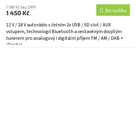
1 198 Kč bez DPH
Do košíku
1 450 Kč
12 V / 24 V autorádio s čelním 2x USB / SD slot / AUX
vstupem, technologií Bluetooth a vestavěným dvojitým
tunerem pro analogový i digitální příjem FM / AM / DAB +
(Digital...