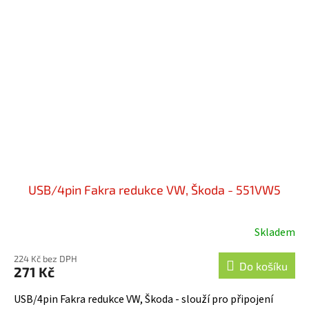
USB/4pin Fakra redukce VW, Škoda - 551VW5
Skladem
Průměrné
hodnocení
224 Kč bez DPH
produktu
Do košíku
271 Kč
je
5,0
USB/4pin Fakra redukce VW, Škoda - slouží pro připojení