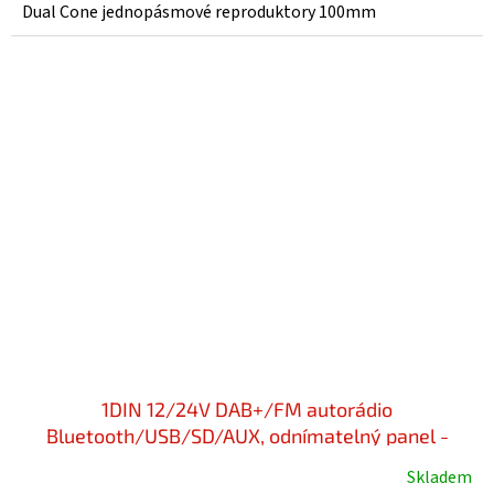
4,0
Dual Cone jednopásmové reproduktory 100mm
z
5
hvězdiček.
1DIN 12/24V DAB+/FM autorádio
Bluetooth/USB/SD/AUX, odnímatelný panel -
scc324dbt
Skladem