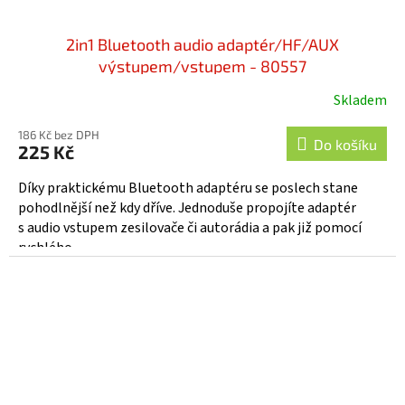
2in1 Bluetooth audio adaptér/HF/AUX
výstupem/vstupem - 80557
Skladem
186 Kč bez DPH
Do košíku
225 Kč
Díky praktickému Bluetooth adaptéru se poslech stane
pohodlnější než kdy dříve. Jednoduše propojíte adaptér
s audio vstupem zesilovače či autorádia a pak již pomocí
rychlého...