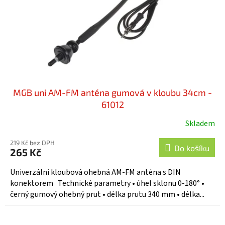
MGB uni AM-FM anténa gumová v kloubu 34cm -
61012
Skladem
Průměrné
hodnocení
219 Kč bez DPH
produktu
Do košíku
265 Kč
je
5,0
Univerzální kloubová ohebná AM-FM anténa s DIN
z
konektorem Technické parametry • úhel sklonu 0-180° •
5
černý gumový ohebný prut • délka prutu 340 mm • délka...
hvězdiček.