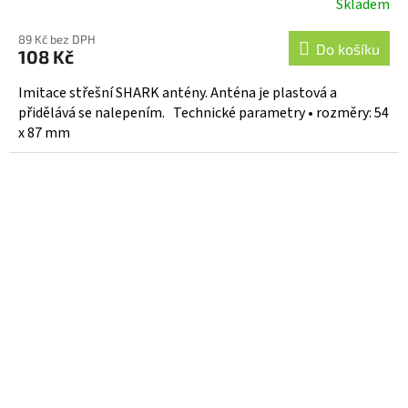
Skladem
89 Kč bez DPH
Do košíku
108 Kč
Imitace střešní SHARK antény. Anténa je plastová a
přidělává se nalepením. Technické parametry • rozměry: 54
x 87 mm