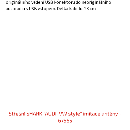
z
originálního vedení USB konektoru do neoriginálního
5
autorádia s USB vstupem. Délka kabelu: 23 cm.
hvězdiček.
Střešní SHARK "AUDI-VW style" imitace antény -
67565