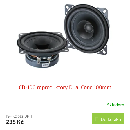
CD-100 reproduktory Dual Cone 100mm
Skladem
Průměrné
hodnocení
194 Kč bez DPH
produktu
Do košíku
235 Kč
je