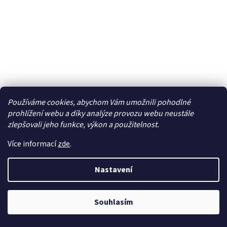
Používáme cookies, abychom Vám umožnili pohodlné
prohlížení webu a díky analýze provozu webu neustále
zlepšovali jeho funkce, výkon a použitelnost.
Více informací
zde
.
ISO adapter autoradia Nissan / Renault
Nastavení
Skladem
Souhlasím
155 Kč bez DPH
Do košíku
188 Kč