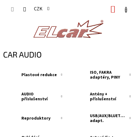
Přejít
NÁKUP
CZK
na
KOŠÍK
obsah
CAR AUDIO
ISO, FAKRA
Plastové redukce
adaptéry, PINY
AUDIO
Antény +
příslušenství
příslušenství
USB/AUX/BLUETOOTH
Reproduktory
adapt.