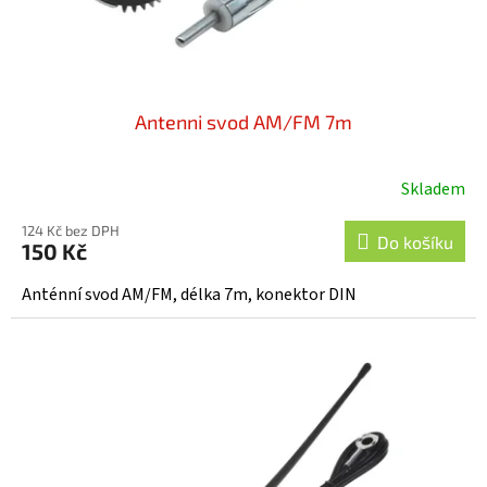
k
t
ů
Antenni svod AM/FM 7m
Skladem
Průměrné
hodnocení
124 Kč bez DPH
produktu
Do košíku
150 Kč
je
5,0
Anténní svod AM/FM, délka 7m, konektor DIN
z
5
hvězdiček.