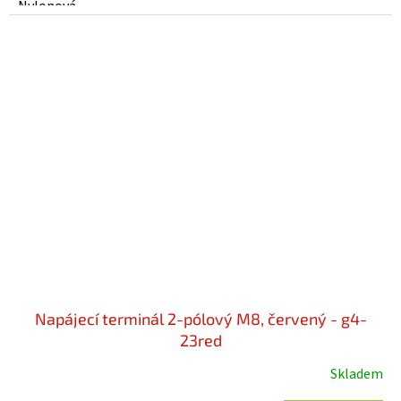
Nylonová...
Napájecí terminál 2-pólový M8, červený - g4-
23red
Skladem