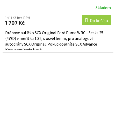
Skladem
1 411 Kč bez DPH
Do košíku
1 707 Kč
Dráhové autíčko SCX Original Ford Puma WRC - Sesks 25
(4WD) v měřítku 1:32, s osvětlením, pro analogové
autodráhy SCX Original. Pokud doplníte SCX Advance
Konverzní sada typ A -...