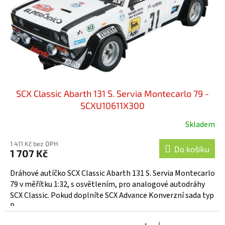
o
d
u
k
t
ů
SCX Classic Abarth 131 S. Servia Montecarlo 79 -
SCXU10611X300
Skladem
1 411 Kč bez DPH
Do košíku
1 707 Kč
Dráhové autíčko SCX Classic Abarth 131 S. Servia Montecarlo
79 v měřítku 1:32, s osvětlením, pro analogové autodráhy
SCX Classic. Pokud doplníte SCX Advance Konverzní sada typ
B...