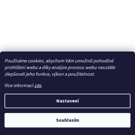
Používáme cookies, abychom Vám umožnili pohodlné
prohlížení webu a díky analýze provozu webu neustále
zlepšovali jeho funkce, výkon a použitelnost.
Více informací
zde
.
SCX Classic Audi RS3 LMS TCR Loctite -
Nastavení
SCXU10551X300
Skladem
Souhlasím
1 411 Kč bez DPH
Do košíku