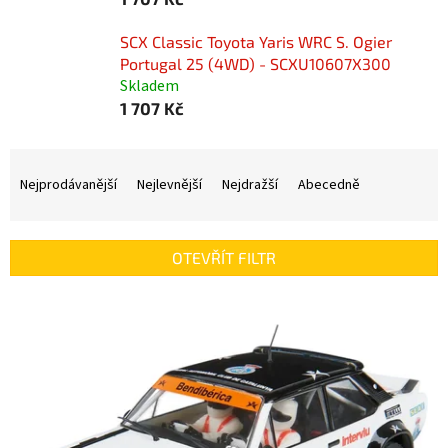
SCX Classic Toyota Yaris WRC S. Ogier
Portugal 25 (4WD) - SCXU10607X300
Skladem
1 707 Kč
Ř
a
Nejprodávanější
Nejlevnější
Nejdražší
Abecedně
z
e
n
OTEVŘÍT FILTR
í
p
V
r
ý
o
p
d
i
u
s
k
p
t
r
ů