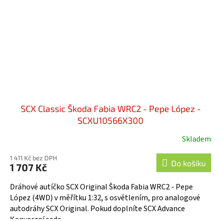
SCX Classic Škoda Fabia WRC2 - Pepe López -
SCXU10566X300
Skladem
1 411 Kč bez DPH
Do košíku
1 707 Kč
Dráhové autíčko SCX Original Škoda Fabia WRC2 - Pepe
López (4WD) v měřítku 1:32, s osvětlením, pro analogové
autodráhy SCX Original. Pokud doplníte SCX Advance
Konverzní sada...