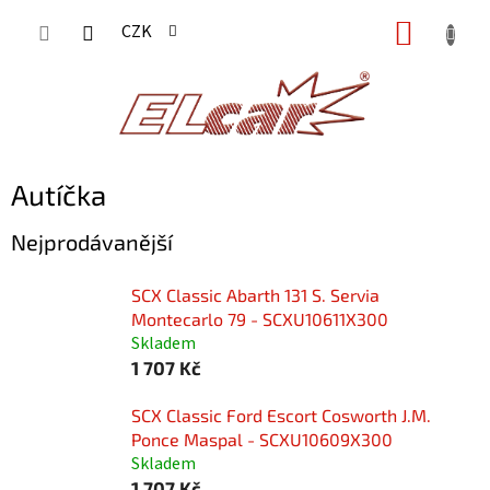
Přejít
NÁKUP
CZK
na
KOŠÍK
obsah
Autíčka
Nejprodávanější
SCX Classic Abarth 131 S. Servia
Montecarlo 79 - SCXU10611X300
Skladem
1 707 Kč
SCX Classic Ford Escort Cosworth J.M.
Ponce Maspal - SCXU10609X300
Skladem
1 707 Kč