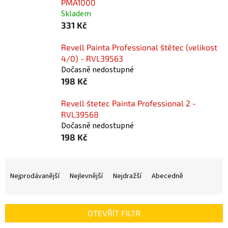
PMA1000
Skladem
331 Kč
Revell Painta Professional štětec (velikost
4/0) - RVL39563
Dočasně nedostupné
198 Kč
Revell štetec Painta Professional 2 -
RVL39568
Dočasně nedostupné
198 Kč
Ř
a
Nejprodávanější
Nejlevnější
Nejdražší
Abecedně
z
e
n
OTEVŘÍT FILTR
í