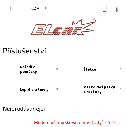
Přejít
NÁKUP
CZK
na
KOŠÍK
obsah
Příslušenství
Nářadí a
Štetce
pomůcky
Maskovací pásky
Lepidla a tmely
a roztoky
Nejprodávanější
Modelcraft maskovací tmel (80g) - SH-