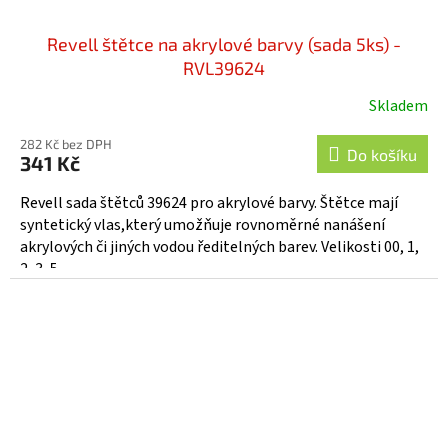
Revell štětce na akrylové barvy (sada 5ks) -
RVL39624
Skladem
282 Kč bez DPH
Do košíku
341 Kč
Revell sada štětců 39624 pro akrylové barvy. Štětce mají
syntetický vlas,který umožňuje rovnoměrné nanášení
akrylových či jiných vodou ředitelných barev. Velikosti 00, 1,
2, 3, 5.