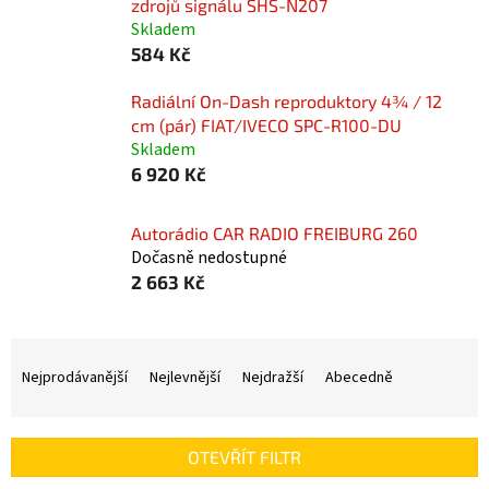
zdrojů signálu SHS-N207
Skladem
584 Kč
Radiální On-Dash reproduktory 4¾ / 12
cm (pár) FIAT/IVECO SPC-R100-DU
Skladem
6 920 Kč
Autorádio CAR RADIO FREIBURG 260
Dočasně nedostupné
2 663 Kč
Ř
a
Nejprodávanější
Nejlevnější
Nejdražší
Abecedně
z
e
n
OTEVŘÍT FILTR
í