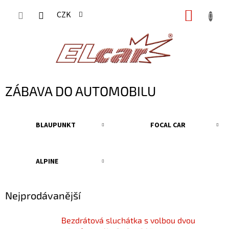
Přejít
NÁKUP
CZK
na
KOŠÍK
obsah
ZÁBAVA DO AUTOMOBILU
BLAUPUNKT
FOCAL CAR
ALPINE
Nejprodávanější
Bezdrátová sluchátka s volbou dvou