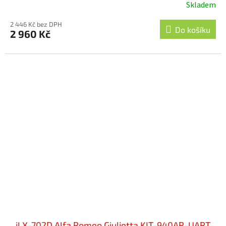
Skladem
2 446 Kč bez DPH
Do košíku
2 960 Kč
iLX-702D Alfa Romeo Giulietta KIT-940AR-UART