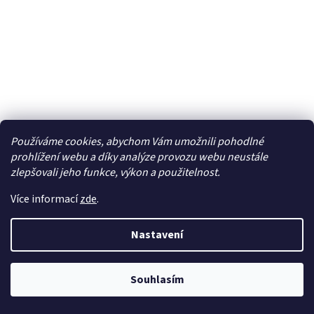
Používáme cookies, abychom Vám umožnili pohodlné
prohlížení webu a díky analýze provozu webu neustále
zlepšovali jeho funkce, výkon a použitelnost.
Více informací
zde
.
Anténní adaptér (ISO-DIN) 1500-00
Nastavení
Skladem
245 Kč bez DPH
Souhlasím
Do košíku
297 Kč