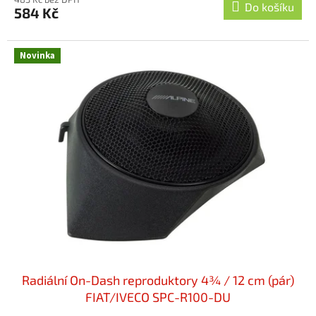
produktu
Do košíku
584 Kč
je
5,0
z
Novinka
5
hvězdiček.
Radiální On-Dash reproduktory 4¾ / 12 cm (pár)
FIAT/IVECO SPC-R100-DU