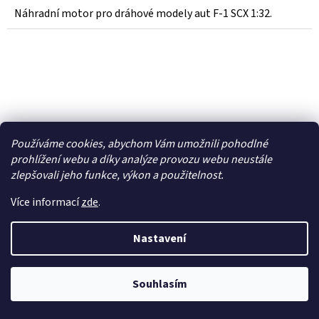
Náhradní motor pro dráhové modely aut F-1 SCX 1:32.
Používáme cookies, abychom Vám umožnili pohodlné
prohlížení webu a díky analýze provozu webu neustále
zlepšovali jeho funkce, výkon a použitelnost.
Více informací
zde
.
Nastavení
SCX Classic Vodící prvek s kartáčky (3) -
Souhlasím
SCXA10281X400
Skladem