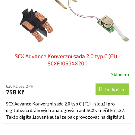
o
d
u
k
t
ů
SCX Advance Konverzní sada 2.0 typ C (F1) -
SCXE10594X200
Skladem
626 Kč bez DPH
Do košíku
758 Kč
SCX Advance Konverzní sada 2.0 typ C (F1) - slouží pro
digitalizaci dráhových analogových aut SCX v měřítku 1:32.
Takto digitalizované auta lze pak provozovat na digitální...