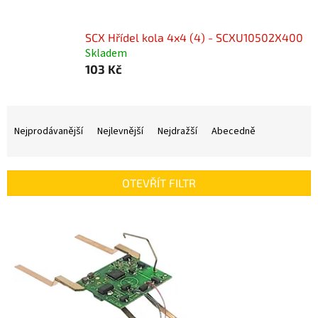
SCX Hřídel kola 4x4 (4) - SCXU10502X400
Skladem
103 Kč
Ř
a
Nejprodávanější
Nejlevnější
Nejdražší
Abecedně
z
e
n
OTEVŘÍT FILTR
í
p
V
r
ý
o
p
d
i
u
s
k
p
t
r
ů