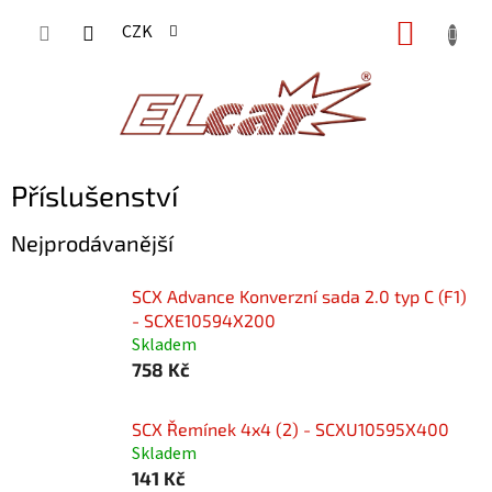
Přejít
NÁKUP
CZK
na
KOŠÍK
obsah
Příslušenství
Nejprodávanější
SCX Advance Konverzní sada 2.0 typ C (F1)
- SCXE10594X200
Skladem
758 Kč
SCX Řemínek 4x4 (2) - SCXU10595X400
Skladem
141 Kč