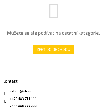
Můžete se ale podívat na ostatní kategorie.
ZPĚT DO OBCHODU
Z
á
p
a
Kontakt
t
í
eshop
@
elcar.cz
+420 483 711 111
+420 606 888 444