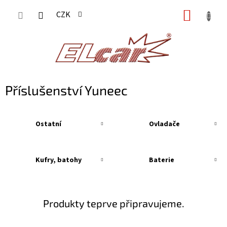
Přejít
NÁKUP
CZK
na
KOŠÍK
obsah
Příslušenství Yuneec
Ostatní
Ovladače
Kufry, batohy
Baterie
Produkty teprve připravujeme.