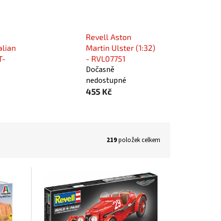
Revell Aston
alian
Martin Ulster (1:32)
T-
- RVL07751
Dočasně
nedostupné
455 Kč
219
položek celkem