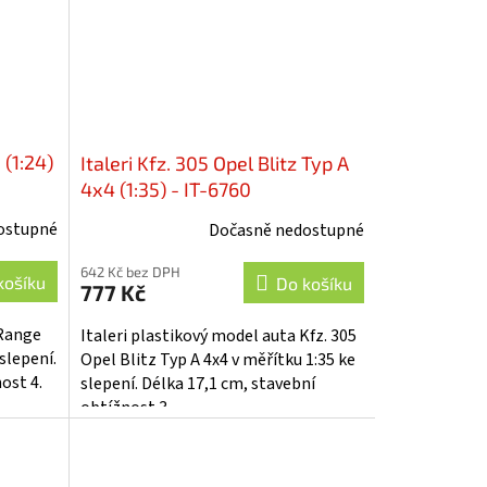
 (1:24)
Italeri Kfz. 305 Opel Blitz Typ A
4x4 (1:35) - IT-6760
ostupné
Dočasně nedostupné
642 Kč bez DPH
košíku
Do košíku
777 Kč
 Range
Italeri plastikový model auta Kfz. 305
slepení.
Opel Blitz Typ A 4x4 v měřítku 1:35 ke
ost 4.
slepení. Délka 17,1 cm, stavební
obtížnost 3.