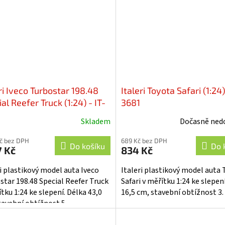
ri Iveco Turbostar 198.48
Italeri Toyota Safari (1:24)
al Reefer Truck (1:24) - IT-
3681
4
Skladem
Dočasně ned
Kč bez DPH
689 Kč bez DPH
Do košíku
Do 
7 Kč
834 Kč
ri plastikový model auta Iveco
Italeri plastikový model auta
star 198.48 Special Reefer Truck
Safari v měřítku 1:24 ke slepen
tku 1:24 ke slepení. Délka 43,0
16,5 cm, stavební obtížnost 3.
tavební obtížnost 5.