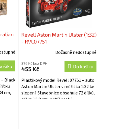
ralian
Revell Aston Martin Ulster (1:32)
- RVL07751
ostupné
Dočasně nedostupné
376 Kč bez DPH
košíku
Do košíku
455 Kč
 – Black
Plastikový model Revell 07751 – auto
řítku
Aston Martin Ulster v měřítku 1:32 ke
34 cm,
slepení. Stavebnice obsahuje 72 dílků,
délka 12,8 cm, obtížnost 5.