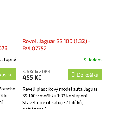
Revell Jaguar SS 100 (1:32) -
3678
RVL07752
ostupné
Skladem
376 Kč bez DPH
košíku
Do košíku
455 Kč
 Porsche
Revell plastikový model auta Jaguar
24 ke
SS 100 v měřítku 1:32 ke slepení.
ní
Stavebnice obsahuje 71 dílků,
obtížnost 5.