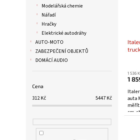
Modelářská chemie
Nářadí
Hračky
Elektrické autodráhy
Ital
AUTO-MOTO
truck
ZABEZPEČENÍ OBJEKTŮ
DOMÁCÍ AUDIO
1 536 
1 85
Cena
Itale
312
Kč
5447
Kč
auta 
měřítk
cm, s