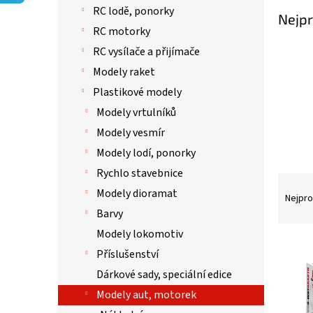
p
RC lodě, ponorky
a
Nejpr
n
RC motorky
e
RC vysílače a přijímače
l
Modely raket
Plastikové modely
Modely vrtulníků
Modely vesmír
Modely lodí, ponorky
Rychlo stavebnice
Ř
Modely dioramat
a
Nejpro
z
Barvy
e
Modely lokomotiv
n
V
Příslušenství
í
ý
p
p
Dárkové sady, speciální edice
r
i
Modely aut, motorek
o
s