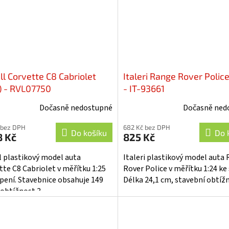
ll Corvette C8 Cabriolet
Italeri Range Rover Police
5) - RVL07750
- IT-93661
Dočasně nedostupné
Dočasně ned
 bez DPH
682 Kč bez DPH
Do košíku
Do 
8 Kč
825 Kč
l plastikový model auta
Italeri plastikový model auta
tte C8 Cabriolet v měřítku 1:25
Rover Police v měřítku 1:24 ke 
epení. Stavebnice obsahuje 149
Délka 24,1 cm, stavební obtížn
 obtížnost 3.