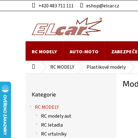
Přejít
+420 483 711 111
eshop@elcar.cz
na
obsah
RC MODELY
AUTO-MOTO
ZABEZPEČE
RC MODELY
Plastikové modely
Domů
P
Mod
o
Přeskočit
s
Kategorie
kategorie
t
r
RC MODELY
a
RC modely aut
n
n
RC letadla
í
RC vrtulníky