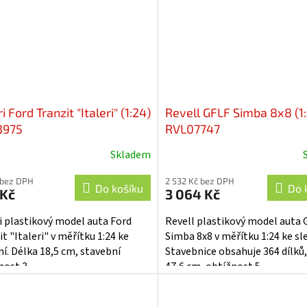
ri Ford Tranzit "Italeri" (1:24)
Revell GFLF Simba 8x8 (1:
-3975
RVL07747
Skladem
 bez DPH
2 532 Kč bez DPH
Do košíku
Do 
 Kč
3 064 Kč
ri plastikový model auta Ford
Revell plastikový model auta 
t "Italeri" v měřítku 1:24 ke
Simba 8x8 v měřítku 1:24 ke sl
ní. Délka 18,5 cm, stavební
Stavebnice obsahuje 364 dílků,
nost 3.
47,6 cm, obtížnost 5.