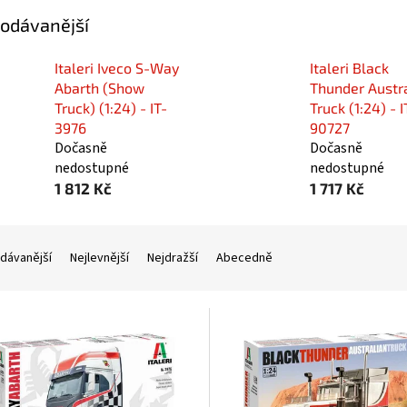
odávanější
Italeri Iveco S-Way
Italeri Black
Abarth (Show
Thunder Austr
Truck) (1:24) - IT-
Truck (1:24) - I
3976
90727
Dočasně
Dočasně
nedostupné
nedostupné
1 812 Kč
1 717 Kč
dávanější
Nejlevnější
Nejdražší
Abecedně