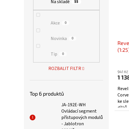
Na skladě
55
Akce
0
Novinka
0
Reve
(1:2
Tip
0
ROZBALIT FILTR
941 Kč
1 13
Revel
Top 6 produktů
Corve
ke sl
JA-192E-WH
dílků,
Ovládací segment
přístupových modulů
- Jablotron