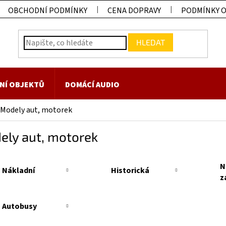
OBCHODNÍ PODMÍNKY
CENA DOPRAVY
PODMÍNKY 
HLEDAT
NÍ OBJEKTŮ
DOMÁCÍ AUDIO
Modely aut, motorek
ely aut, motorek
N
Nákladní
Historická
z
Autobusy