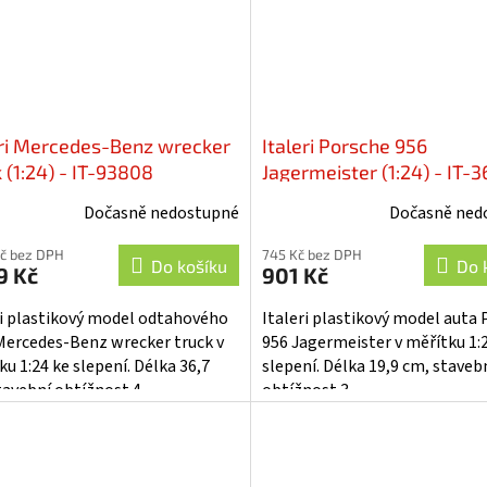
eri Mercedes-Benz wrecker
Italeri Porsche 956
 (1:24) - IT-93808
Jagermeister (1:24) - IT-
Dočasně nedostupné
Dočasně ned
Kč bez DPH
745 Kč bez DPH
Do košíku
Do 
9 Kč
901 Kč
ri plastikový model odtahového
Italeri plastikový model auta
Mercedes-Benz wrecker truck v
956 Jagermeister v měřítku 1:
u 1:24 ke slepení. Délka 36,7
slepení. Délka 19,9 cm, staveb
tavební obtížnost 4.
obtížnost 3.