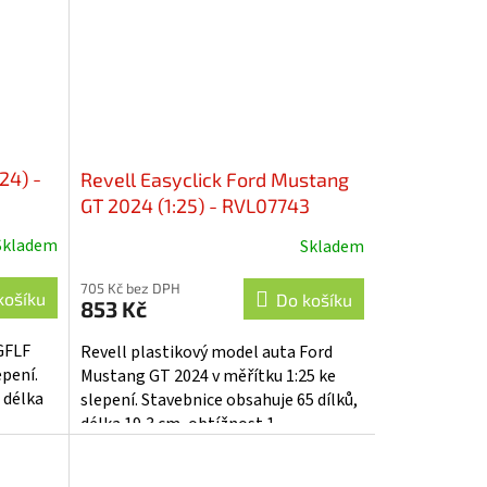
24) -
Revell Easyclick Ford Mustang
GT 2024 (1:25) - RVL07743
Skladem
Skladem
705 Kč bez DPH
košíku
Do košíku
853 Kč
GFLF
Revell plastikový model auta Ford
epení.
Mustang GT 2024 v měřítku 1:25 ke
 délka
slepení. Stavebnice obsahuje 65 dílků,
délka 19,3 cm, obtížnost 1.