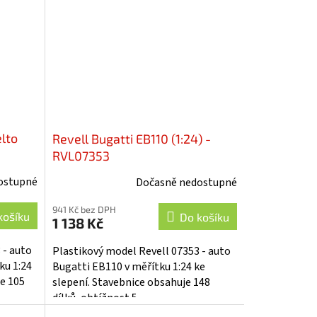
lto
Revell Bugatti EB110 (1:24) -
RVL07353
ostupné
Dočasně nedostupné
941 Kč bez DPH
košíku
Do košíku
1 138 Kč
 - auto
Plastikový model Revell 07353 - auto
ku 1:24
Bugatti EB110 v měřítku 1:24 ke
je 105
slepení. Stavebnice obsahuje 148
dílků, obtížnost 5.