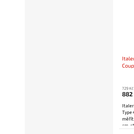
Itale
Coup
1370
729 Kč
882
Itale
Type 
měřítk
cm, s