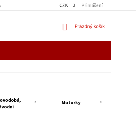
CZK
Přihlášení
OCHRANY OSOBNÍCH ÚDAJŮ
KONTAKTY
ZBOŽÍ SKLADE
NÁKUPNÍ
Prázdný košík
KOŠÍK
ovodobá,
Motorky
ávodní