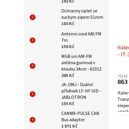
192 Kč
Ochranny oplet se
suchym zipem 51mm
183 Kč
Antenni svod AM/FM
7m
150 Kč
Itale
- IT
MGB uni AM-FM
anténa gumová v
kloubu 34cm - 61012
265 Kč
713 Kč
863
JA-196J - Duální
přívěsek LF-HF UID -
Itale
JABLOTRON
Tranzi
155 Kč
slepe
obtíž
CANM8-PULSE CAN
Bus adapter
1 871 Kč