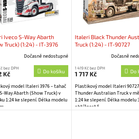
eri Iveco S-Way Abarth
Italeri Black Thunder Aust
 Truck) (1:24) - IT-3976
Truck (1:24) - IT-90727
Dočasně nedostupné
Dočasně ned
Kč bez DPH
1 419 Kč bez DPH
Do košíku
Do 
2 Kč
1 717 Kč
ikový model Italeri 3976 – tahač
Plastikový model Italeri 90727
 S-Way Abarth (Show Truck) v
Thunder Australian Truck v mě
ku 1:24 ke slepení. Délka modelu
1:24 ke slepení. Délka modelu 
cm.
obtížnost 5.