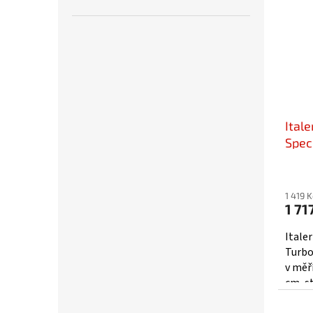
Itale
Speci
396
1 419 
1 71
Itale
Turbo
v měří
cm, s