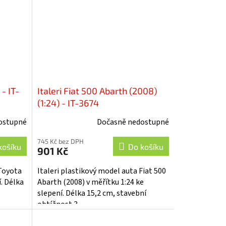
 - IT-
Italeri Fiat 500 Abarth (2008)
(1:24) - IT-3674
ostupné
Dočasně nedostupné
745 Kč bez DPH
košíku
Do košíku
901 Kč
 Toyota
Italeri plastikový model auta Fiat 500
í. Délka
Abarth (2008) v měřítku 1:24 ke
slepení. Délka 15,2 cm, stavební
obtížnost 3.