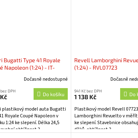
ri Bugatti Type 41 Royale
Revell Lamborghini Revue
é Napoleon (1:24) - IT-
(1:24) - RVL07723
5
Dočasně nedostupné
Dočasně ned
 bez DPH
941 Kč bez DPH
Do košíku
Do 
 Kč
1 138 Kč
ri plastikový model auta Bugatti
Plastikový model Revell 07723
41 Royale Coupé Napoleon v
Lamborghini Revuelto v měřít
u 1:24 ke slepení. Délka 24,5
ke slepení. Stavebnice obsahu
tavební obtížnost 3.
dílků, obtížnost 3.