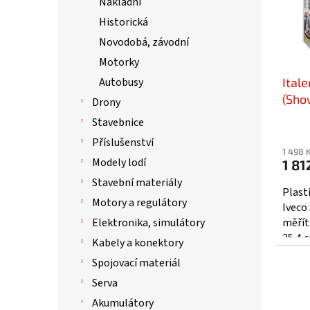
Nákladní
d
p
u
Historická
r
k
o
Novodobá, závodní
t
d
Motorky
ů
u
Ital
Autobusy
k
t
(Show
Drony
ů
Stavebnice
Příslušenství
1 498 
Modely lodí
1 81
Stavební materiály
Plast
Motory a regulátory
Iveco
měřít
Elektronika, simulátory
25,4 
Kabely a konektory
Spojovací materiál
Serva
Akumulátory