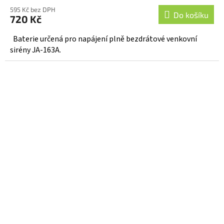
hodnocení
595 Kč bez DPH
produktu
Do košíku
720 Kč
je
3,8
Baterie určená pro napájení plně bezdrátové venkovní
z
sirény JA-163A.
5
hvězdiček.