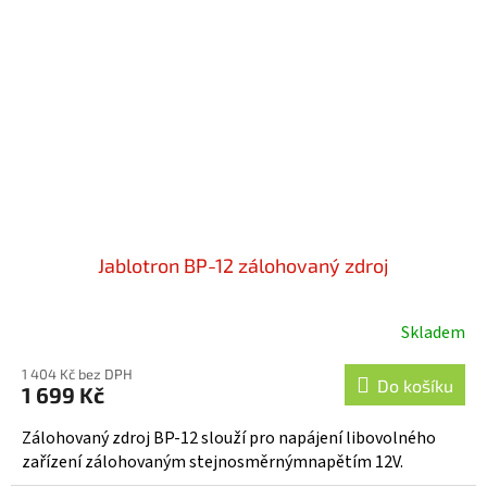
Jablotron BP-12 zálohovaný zdroj
Skladem
Průměrné
hodnocení
1 404 Kč bez DPH
produktu
Do košíku
1 699 Kč
je
5,0
Zálohovaný zdroj BP-12 slouží pro napájení libovolného
z
zařízení zálohovaným stejnosměrnýmnapětím 12V.
5