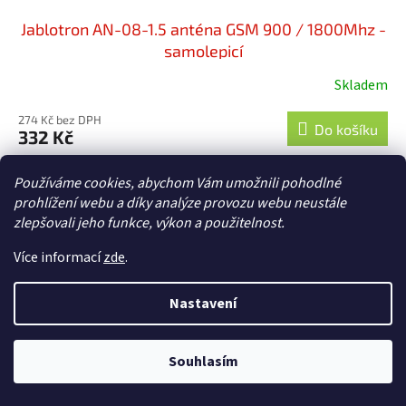
Jablotron AN-08-1.5 anténa GSM 900 / 1800Mhz -
samolepicí
Skladem
Průměrné
hodnocení
274 Kč bez DPH
produktu
Do košíku
332 Kč
je
5,0
GSM 900 / 1800MHz samolepicí 1,5 m svod FME konektor
Používáme cookies, abychom Vám umožnili pohodlné
z
pro CA-2103 (CA-180x, CU-08)
prohlížení webu a díky analýze provozu webu neustále
5
zlepšovali jeho funkce, výkon a použitelnost.
hvězdiček.
Více informací
zde
.
Nastavení
Souhlasím