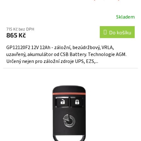
Skladem
Průměrné
hodnocení
715 Kč bez DPH
produktu
Do košíku
865 Kč
je
5,0
GP12120F2 12V 12Ah - záložní, bezúdržbový, VRLA,
z
uzavřený, akumulátor od CSB Battery. Technologie AGM.
5
Určený nejen pro záložní zdroje UPS, EZS,...
hvězdiček.