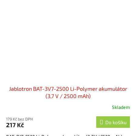
Jablotron BAT-3V7-2500 Li-Polymer akumulátor
(3,7 V / 2500 mAh)
Skladem
Průměrné
hodnocení
179 Kč bez DPH
produktu
Do košíku
217 Kč
je
5,0