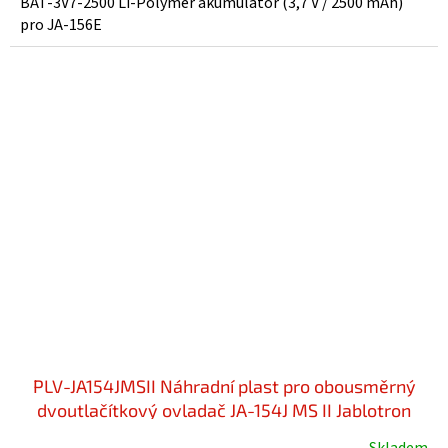
BAT-3V7-2500 Li-Polymer akumulátor (3,7 V / 2500 mAh)
z
pro JA-156E
5
hvězdiček.
PLV-JA154JMSII Náhradní plast pro obousměrný
dvoutlačítkový ovladač JA-154J MS II Jablotron
Skladem