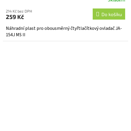
Průměrné
hodnocení
214 Kč bez DPH
produktu
Do košíku
259 Kč
je
5,0
Náhradní plast pro obousměrný čtyřtlačítkový ovladač JA-
z
154J MS II
5
hvězdiček.