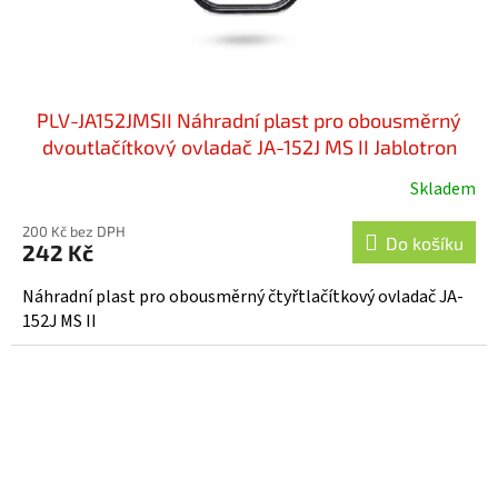
PLV-JA152JMSII Náhradní plast pro obousměrný
dvoutlačítkový ovladač JA-152J MS II Jablotron
Skladem
Průměrné
hodnocení
200 Kč bez DPH
produktu
Do košíku
242 Kč
je
5,0
Náhradní plast pro obousměrný čtyřtlačítkový ovladač JA-
z
152J MS II
5
hvězdiček.