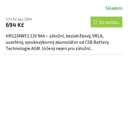
Skladem
Průměrné
hodnocení
574 Kč bez DPH
produktu
Do košíku
694 Kč
je
5,0
HR1234WF2 12V 9Ah – záložní, bezúdržbový, VRLA,
z
uzavřený, vysokovýkonný akumulátor od CSB Battery.
5
Technologie AGM. Určený nejen pro záložní...
hvězdiček.