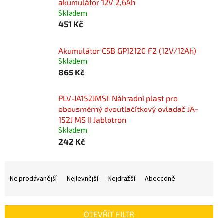
akumulátor 12V 2,6Ah
Skladem
451 Kč
Akumulátor CSB GP12120 F2 (12V/12Ah)
Skladem
865 Kč
PLV-JA152JMSII Náhradní plast pro
obousměrný dvoutlačítkový ovladač JA-
152J MS II Jablotron
Skladem
242 Kč
Ř
a
Nejprodávanější
Nejlevnější
Nejdražší
Abecedně
z
e
n
OTEVŘÍT FILTR