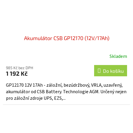
Akumulátor CSB GP12170 (12V/17Ah)
Skladem
Průměrné
hodnocení
985 Kč bez DPH
produktu
Do košíku
1 192 Kč
je
5,0
GP12170 12V 17Ah - záložní, bezúdržbový, VRLA, uzavřený,
z
akumulátor od CSB Battery. Technologie AGM. Určený nejen
5
pro záložní zdroje UPS, EZS,...
hvězdiček.