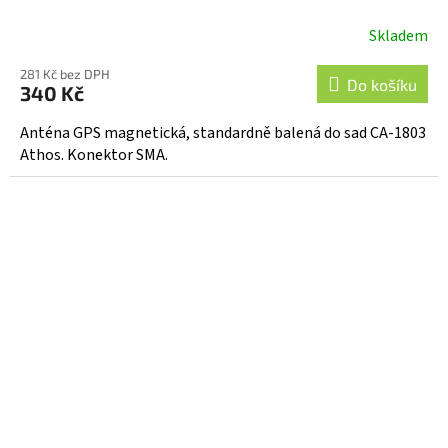
Skladem
Průměrné
hodnocení
281 Kč bez DPH
produktu
Do košíku
340 Kč
je
5,0
Anténa GPS magnetická, standardně balená do sad CA-1803
z
Athos. Konektor SMA.
5
hvězdiček.