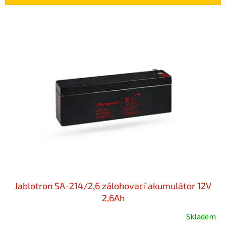
í
p
V
r
ý
o
p
d
i
u
s
k
p
t
r
ů
o
d
u
k
t
ů
Jablotron SA-214/2,6 zálohovací akumulátor 12V
2,6Ah
Skladem
Průměrné