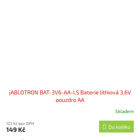
jABLOTRON BAT-3V6-AA-LS Baterie lithiová 3,6V
pouzdro AA
Skladem
Průměrné
hodnocení
123 Kč bez DPH
produktu
Do košíku
149 Kč
je