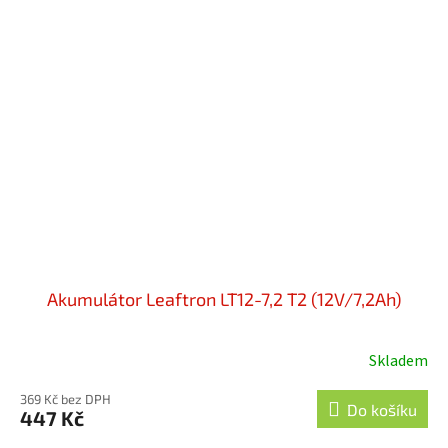
Akumulátor Leaftron LT12-7,2 T2 (12V/7,2Ah)
Skladem
Průměrné
hodnocení
369 Kč bez DPH
produktu
Do košíku
447 Kč
je