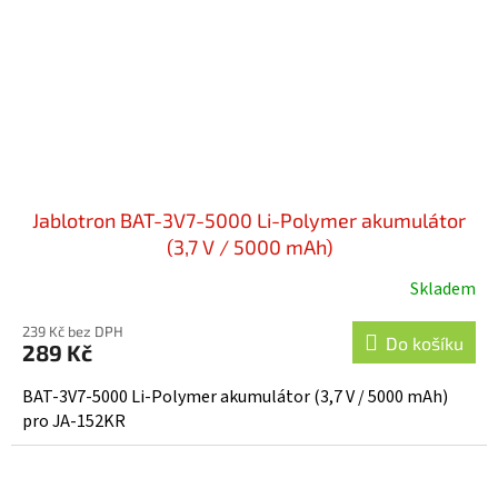
Jablotron BAT-3V7-5000 Li-Polymer akumulátor
(3,7 V / 5000 mAh)
Skladem
Průměrné
hodnocení
239 Kč bez DPH
produktu
Do košíku
289 Kč
je
5,0
BAT-3V7-5000 Li-Polymer akumulátor (3,7 V / 5000 mAh)
z
pro JA-152KR
5
hvězdiček.