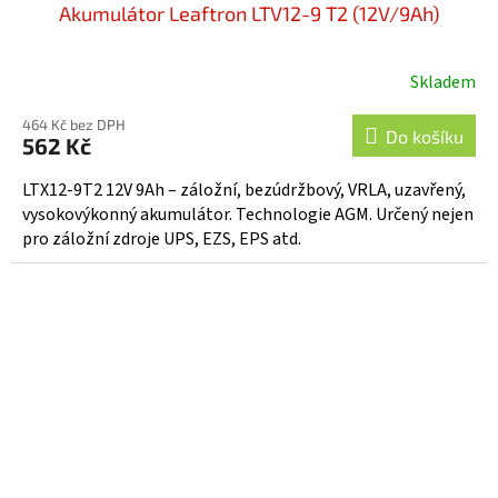
Akumulátor Leaftron LTV12-9 T2 (12V/9Ah)
Skladem
Průměrné
hodnocení
464 Kč bez DPH
produktu
Do košíku
562 Kč
je
5,0
LTX12-9T2 12V 9Ah – záložní, bezúdržbový, VRLA, uzavřený,
z
vysokovýkonný akumulátor. Technologie AGM. Určený nejen
5
pro záložní zdroje UPS, EZS, EPS atd.
hvězdiček.