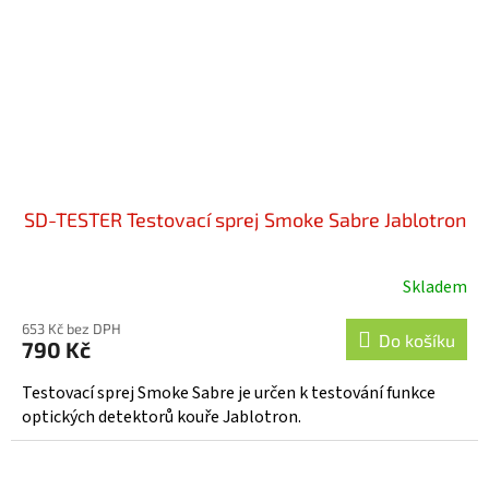
SD-TESTER Testovací sprej Smoke Sabre Jablotron
Skladem
Průměrné
hodnocení
653 Kč bez DPH
produktu
Do košíku
790 Kč
je
5,0
Testovací sprej Smoke Sabre je určen k testování funkce
z
optických detektorů kouře Jablotron.
5
hvězdiček.