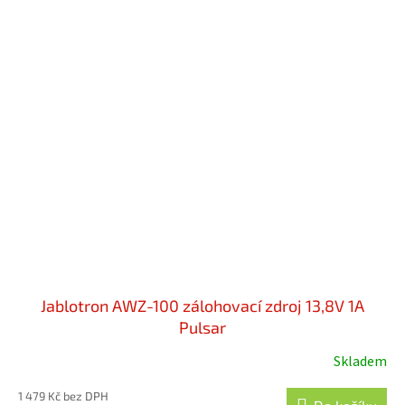
hvězdiček.
Jablotron AWZ-100 zálohovací zdroj 13,8V 1A
Pulsar
Skladem
Průměrné
hodnocení
1 479 Kč bez DPH
produktu