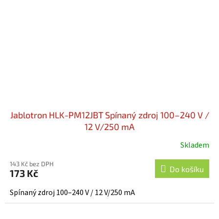
Jablotron HLK-PM12JBT Spínaný zdroj 100–240 V /
12 V/250 mA
Skladem
Průměrné
hodnocení
143 Kč bez DPH
produktu
Do košíku
173 Kč
je
5,0
Spínaný zdroj 100–240 V / 12 V/250 mA
z
5