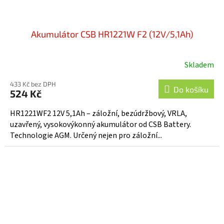
Akumulátor CSB HR1221W F2 (12V/5,1Ah)
Skladem
Průměrné
hodnocení
433 Kč bez DPH
produktu
Do košíku
524 Kč
je
5,0
HR1221WF2 12V 5,1Ah – záložní, bezúdržbový, VRLA,
z
uzavřený, vysokovýkonný akumulátor od CSB Battery.
5
Technologie AGM. Určený nejen pro záložní...
hvězdiček.