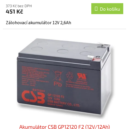
hodnocení
373 Kč bez DPH
produktu
Do košíku
451 Kč
je
4,3
Zálohovací akumulátor 12V 2,6Ah
z
5
hvězdiček.
Akumulátor CSB GP12120 F2 (12V/12Ah)