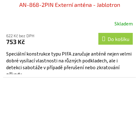
AN-868-2PIN Externí anténa - Jablotron
Skladem
Průměrné
hodnocení
622 Kč bez DPH
produktu
Do košíku
753 Kč
je
5,0
Speciální konstrukce typu PIFA zaručuje anténě nejen velmi
z
dobré vysílací vlastnosti na různých podkladech, ale i
5
detekci sabotáže v případě přerušení nebo zkratování
hvězdiček.
přívodu...