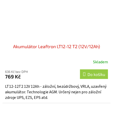
Akumulátor Leaftron LT12-12 T2 (12V/12Ah)
Skladem
Průměrné
hodnocení
636 Kč bez DPH
produktu
Do košíku
769 Kč
je
5,0
LT12-12T2 12V 12Ah - záložní, bezúdržbový, VRLA, uzavřený
z
akumulátor. Technologie AGM. Určený nejen pro záložní
5
zdroje UPS, EZS, EPS atd.
hvězdiček.