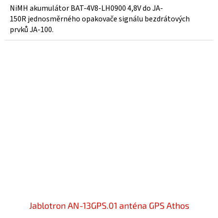
5,0
NiMH akumulátor BAT-4V8-LH0900 4,8V do JA-
z
150R jednosměrného opakovače signálu bezdrátových
5
prvků JA-100.
hvězdiček.
Jablotron AN-13GPS.01 anténa GPS Athos