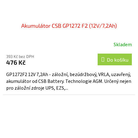
Akumulátor CSB GP1272 F2 (12V/7,2Ah)
Skladem
Průměrné
hodnocení
393 Kč bez DPH
produktu
Do košíku
476 Kč
je
3,7
GP1272F2 12V 7,2Ah - záložní, bezúdržbový, VRLA, uzavřený,
z
akumulátor od CSB Battery. Technologie AGM. Určený nejen
5
pro záložní zdroje UPS, EZS,...
hvězdiček.