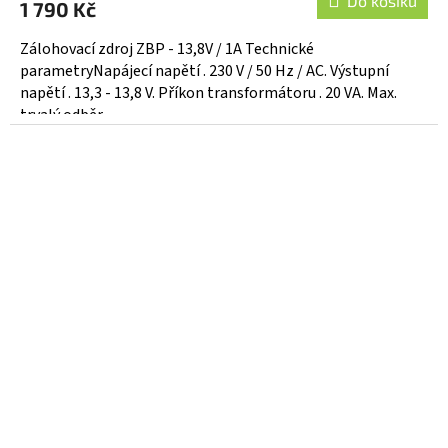
Do košíku
1 790 Kč
je
5,0
Zálohovací zdroj ZBP - 13,8V / 1A Technické
z
parametryNapájecí napětí . 230 V / 50 Hz / AC. Výstupní
5
napětí . 13,3 - 13,8 V. Příkon transformátoru . 20 VA. Max.
hvězdiček.
trvalý odběr...