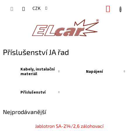
Přejít
NÁKUP
CZK
na
KOŠÍK
obsah
Příslušenství JA řad
Kabely, instalační
Napájení
materiál
Příslušenství
Nejprodávanější
Jablotron SA-214/2,6 zálohovací