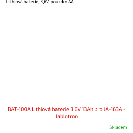
5,0
Lithiová baterie, 3,6V, pouzdro AA.....
z
5
hvězdiček.
BAT-100A Lithiová baterie 3.6V 13Ah pro JA-163A -
Jablotron
Skladem
Průměrné