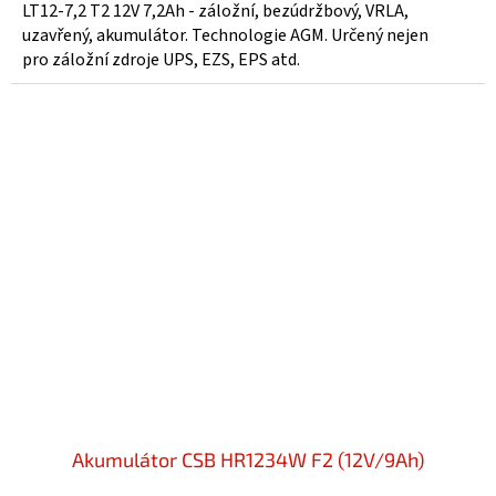
5,0
LT12-7,2 T2 12V 7,2Ah - záložní, bezúdržbový, VRLA,
z
uzavřený, akumulátor. Technologie AGM. Určený nejen
5
pro záložní zdroje UPS, EZS, EPS atd.
hvězdiček.
Akumulátor CSB HR1234W F2 (12V/9Ah)