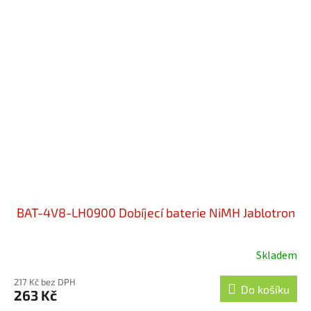
hvězdiček.
BAT-4V8-LH0900 Dobíjecí baterie NiMH Jablotron
Skladem
Průměrné
hodnocení
217 Kč bez DPH
produktu
Do košíku
263 Kč
je