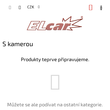
Přejít
NÁKUP
CZK
na
KOŠÍK
obsah
S kamerou
Produkty teprve připravujeme.
Můžete se ale podívat na ostatní kategorie.