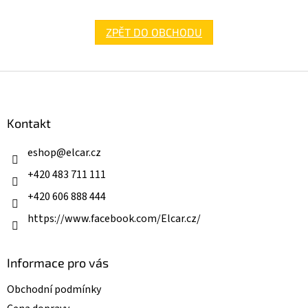
ZPĚT DO OBCHODU
Z
á
p
a
Kontakt
t
í
eshop
@
elcar.cz
+420 483 711 111
+420 606 888 444
https://www.facebook.com/Elcar.cz/
Informace pro vás
Obchodní podmínky