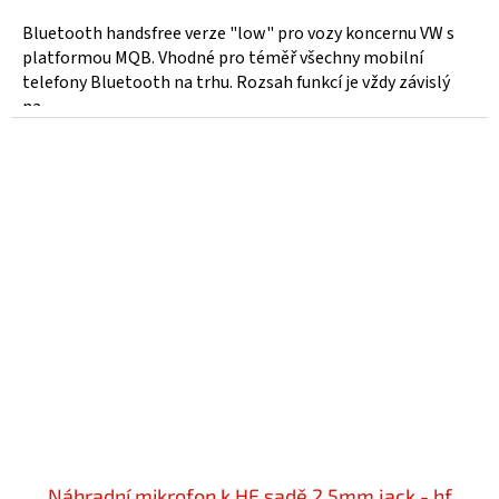
Bluetooth handsfree verze "low" pro vozy koncernu VW s
platformou MQB. Vhodné pro téměř všechny mobilní
telefony Bluetooth na trhu. Rozsah funkcí je vždy závislý
na...
Náhradní mikrofon k HF sadě 2,5mm jack - hf