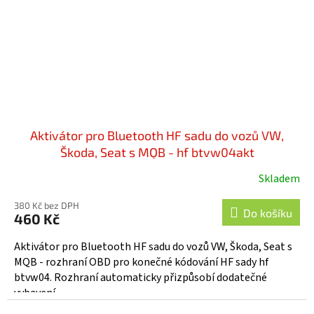
Aktivátor pro Bluetooth HF sadu do vozů VW,
Škoda, Seat s MQB - hf btvw04akt
Skladem
380 Kč bez DPH
Do košíku
460 Kč
Aktivátor pro Bluetooth HF sadu do vozů VW, Škoda, Seat s
MQB - rozhraní OBD pro konečné kódování HF sady hf
btvw04. Rozhraní automaticky přizpůsobí dodatečné
vybavení...