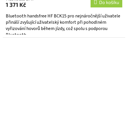
produktu
Do košíku
1 371 Kč
je
5,0
Bluetooth handsfree HF BCK15 pro nejnáročnější uživatele
z
přináší zvyšující uživatelský komfort při pohodlném
5
vyřizování hovorů během jízdy, což spolu s podporou
hvězdiček.
Bluetooth...