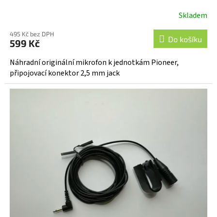
Skladem
Průměrné
hodnocení
495 Kč bez DPH
produktu
Do košíku
599 Kč
je
5,0
Náhradní originální mikrofon k jednotkám Pioneer,
z
připojovací konektor 2,5 mm jack
5
hvězdiček.