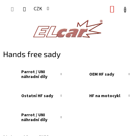
Přejít
NÁKUP
CZK
na
KOŠÍK
obsah
Hands free sady
Parrot / UNI
OEM HF sady
náhradní díly
Ostatní HF sady
HF na motocykl
Parrot / UNI
náhradní díly