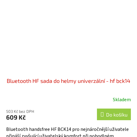
Bluetooth HF sada do helmy univerzální - hf bck14
Skladem
Průměrné
hodnocení
503 Kč bez DPH
produktu
Do košíku
609 Kč
je
5,0
Bluetooth handsfree HF BCK14 pro nejnáročnější uživatele
z
přináší zvyšující uživatelský komfort při pohodlném