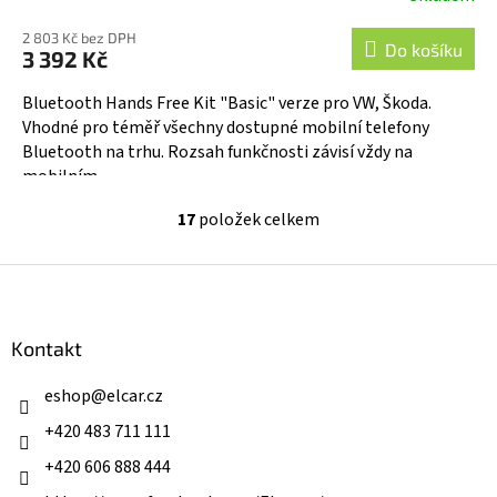
2 803 Kč bez DPH
Do košíku
3 392 Kč
Bluetooth Hands Free Kit "Basic" verze pro VW, Škoda.
Vhodné pro téměř všechny dostupné mobilní telefony
Bluetooth na trhu. Rozsah funkčnosti závisí vždy na
mobilním...
17
položek celkem
O
v
l
Z
á
á
d
p
a
a
Kontakt
c
t
í
í
eshop
@
elcar.cz
p
r
+420 483 711 111
v
k
+420 606 888 444
y