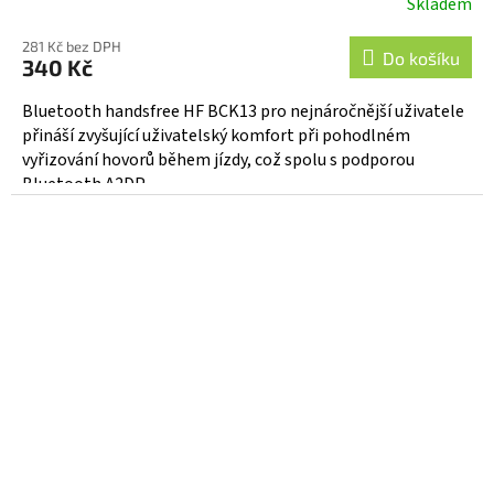
Skladem
Průměrné
hodnocení
281 Kč bez DPH
produktu
Do košíku
340 Kč
je
5,0
Bluetooth handsfree HF BCK13 pro nejnáročnější uživatele
z
přináší zvyšující uživatelský komfort při pohodlném
5
vyřizování hovorů během jízdy, což spolu s podporou
hvězdiček.
Bluetooth A2DP...