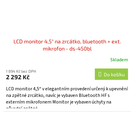
LCD monitor 4,5" na zrcátko, bluetooth + ext.
mikrofon - ds-450bl
Skladem
1 894 Kč bez DPH
Do košíku
2 292 Kč
LCD monitor 4,5“ v elegantním provedení určený k upevnění
na zpětné zrcátko, navíc je vybaven Bluetooth HF s
externím mikrofonem Monitor je vybaven úchyty na
původní zpětné...