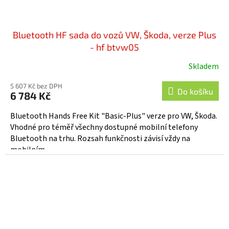
Bluetooth HF sada do vozů VW, Škoda, verze Plus
- hf btvw05
Skladem
Průměrné
hodnocení
5 607 Kč bez DPH
produktu
Do košíku
6 784 Kč
je
5,0
Bluetooth Hands Free Kit "Basic-Plus" verze pro VW, Škoda.
z
Vhodné pro téměř všechny dostupné mobilní telefony
5
Bluetooth na trhu. Rozsah funkčnosti závisí vždy na
hvězdiček.
mobilním...