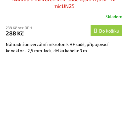
micUN25
Skladem
Průměrné
hodnocení
238 Kč bez DPH
produktu
Do košíku
288 Kč
je
5,0
Náhradní univerzální mikrofon k HF sadě, připojovací
z
konektor - 2,5 mm Jack, délka kabelu: 3 m.
5
hvězdiček.