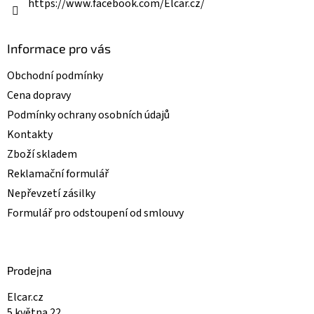
v
https://www.facebook.com/Elcar.cz/
ý
p
i
Informace pro vás
s
u
Obchodní podmínky
Cena dopravy
Podmínky ochrany osobních údajů
Kontakty
Zboží skladem
Reklamační formulář
Nepřevzetí zásilky
Formulář pro odstoupení od smlouvy
Prodejna
Elcar.cz
5.května 22