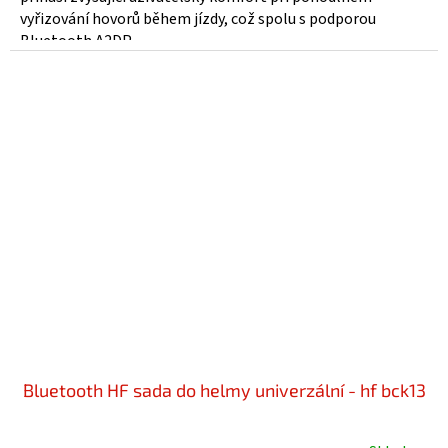
5
vyřizování hovorů během jízdy, což spolu s podporou
hvězdiček.
Bluetooth A2DP...
Bluetooth HF sada do helmy univerzální - hf bck13