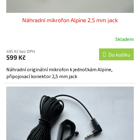
Náhradní mikrofon Alpine 2,5 mm jack
Skladem
Průměrné
hodnocení
495 Kč bez DPH
produktu
Do košíku
599 Kč
je
4,3
Náhradní originální mikrofon k jednotkám Alpine,
z
připojovací konektor 2,5 mm jack
5
hvězdiček.