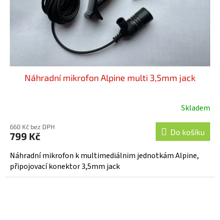
Náhradní mikrofon Alpine multi 3,5mm jack
Skladem
Průměrné
hodnocení
660 Kč bez DPH
produktu
Do košíku
799 Kč
je
4,4
Náhradní mikrofon k multimediálnim jednotkám Alpine,
z
připojovací konektor 3,5mm jack
5
hvězdiček.