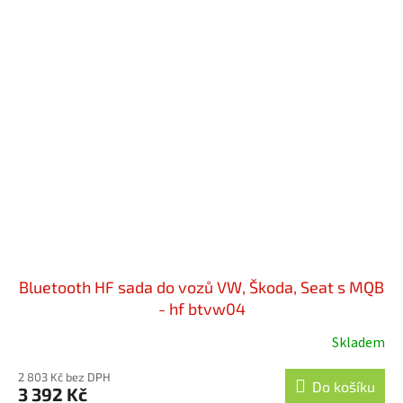
Bluetooth HF sada do vozů VW, Škoda, Seat s MQB
- hf btvw04
Skladem
2 803 Kč bez DPH
Do košíku
3 392 Kč