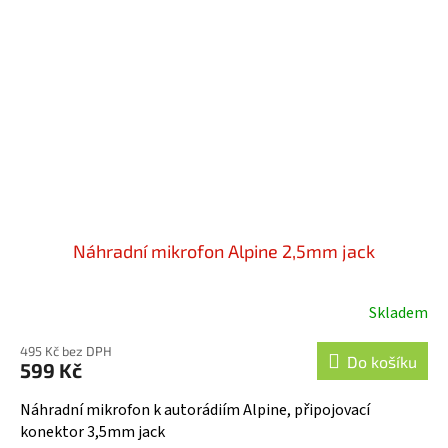
Náhradní mikrofon Alpine 2,5mm jack
Skladem
Průměrné
hodnocení
495 Kč bez DPH
produktu
Do košíku
599 Kč
je
5,0
Náhradní mikrofon k autorádiím Alpine, připojovací
z
konektor 3,5mm jack