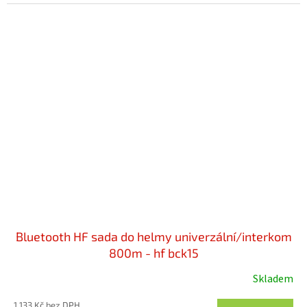
5
hvězdiček.
Bluetooth HF sada do helmy univerzální/interkom
800m - hf bck15
Skladem
Průměrné
hodnocení
1 133 Kč bez DPH