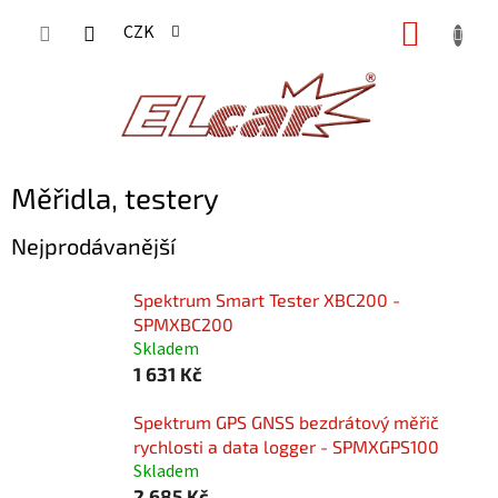
Přejít
NÁKUP
CZK
na
KOŠÍK
obsah
Měřidla, testery
Nejprodávanější
Spektrum Smart Tester XBC200 -
SPMXBC200
Skladem
1 631 Kč
Spektrum GPS GNSS bezdrátový měřič
rychlosti a data logger - SPMXGPS100
Skladem
2 685 Kč