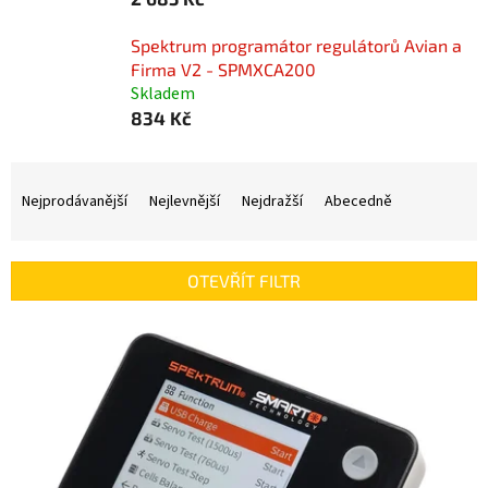
Spektrum programátor regulátorů Avian a
Firma V2 - SPMXCA200
Skladem
834 Kč
Ř
a
Nejprodávanější
Nejlevnější
Nejdražší
Abecedně
z
e
n
OTEVŘÍT FILTR
í
p
V
r
ý
o
p
d
i
u
s
k
p
t
r
ů