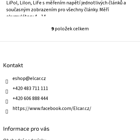
LiPol, LiIon, LiFe s měřením napětí jednotlivých článků a
současným zobrazením pro všechny články. Měří
akumulátory 4 - 14...
9
položek celkem
O
v
l
Z
á
á
d
p
a
a
Kontakt
c
t
í
í
eshop
@
elcar.cz
p
r
+420 483 711 111
v
k
+420 606 888 444
y
v
https://www.facebook.com/Elcar.cz/
ý
p
i
Informace pro vás
s
u