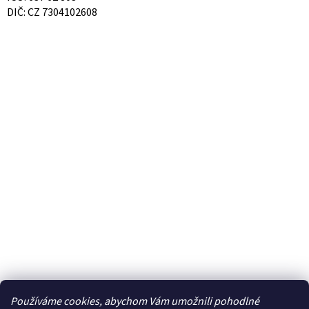
DIČ: CZ 7304102608
Používáme cookies, abychom Vám umožnili pohodlné
Facebook