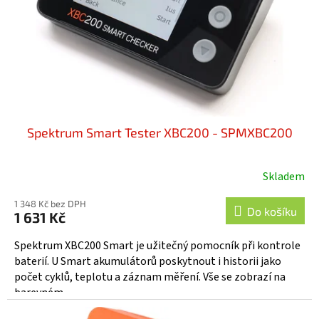
o
d
u
k
t
ů
Spektrum Smart Tester XBC200 - SPMXBC200
Skladem
1 348 Kč bez DPH
Do košíku
1 631 Kč
Spektrum XBC200 Smart je užitečný pomocník při kontrole
baterií. U Smart akumulátorů poskytnout i historii jako
počet cyklů, teplotu a záznam měření. Vše se zobrazí na
barevném...