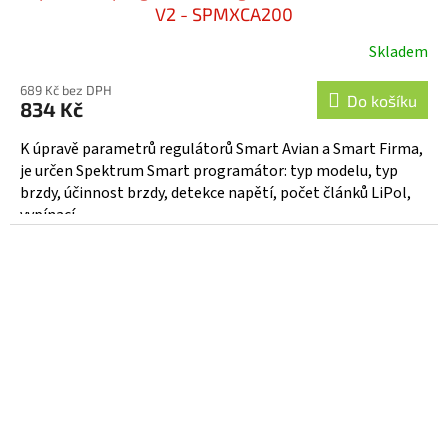
V2 - SPMXCA200
Skladem
689 Kč bez DPH
Do košíku
834 Kč
K úpravě parametrů regulátorů Smart Avian a Smart Firma,
je určen Spektrum Smart programátor: typ modelu, typ
brzdy, účinnost brzdy, detekce napětí, počet článků LiPol,
vypínací...