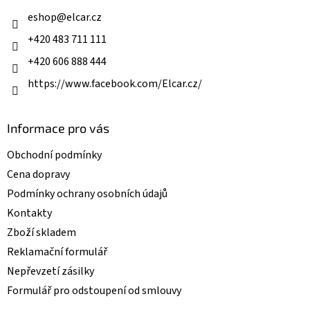
t
í
í
eshop
@
elcar.cz
p
r
+420 483 711 111
v
k
+420 606 888 444
y
v
https://www.facebook.com/Elcar.cz/
ý
p
i
Informace pro vás
s
u
Obchodní podmínky
Cena dopravy
Podmínky ochrany osobních údajů
Kontakty
Zboží skladem
Reklamační formulář
Nepřevzetí zásilky
Formulář pro odstoupení od smlouvy