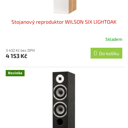
ů
Stojanový reproduktor WILSON SIX LIGHTOAK
Skladem
3 432 Kč bez DPH
Do košíku
4 153 Kč
Novinka