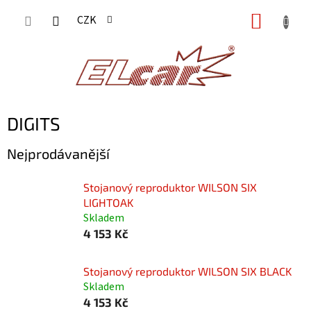
Přejít
NÁKUP
CZK
na
KOŠÍK
obsah
DIGITS
Nejprodávanější
Stojanový reproduktor WILSON SIX
LIGHTOAK
Skladem
4 153 Kč
Stojanový reproduktor WILSON SIX BLACK
Skladem
4 153 Kč