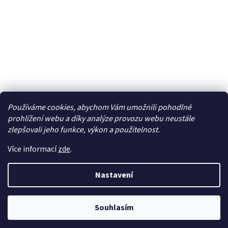
Používáme cookies, abychom Vám umožnili pohodlné
Facebook
prohlížení webu a díky analýze provozu webu neustále
zlepšovali jeho funkce, výkon a použitelnost.
Více informací
zde
.
Vytvořil Shoptet
| Připravil
LemitoMedia s.r.o.
Nastavení
Copyright 2026
Elcar - elektrospecialista - RC modely,
autorádia, navigace, alarmy, domácí audio
. Všechna
práva vyhrazena.
Upravit nastavení cookies
Souhlasím