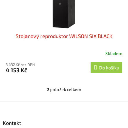
Stojanový reproduktor WILSON SIX BLACK
Skladem
3 432 Kč bez DPH
Do košíku
4 153 Kč
2
položek celkem
O
v
l
Z
á
á
d
p
a
a
Kontakt
c