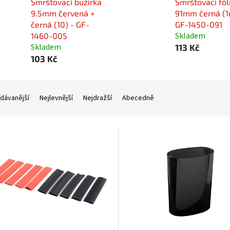
Smršťovací bužírka
Smršťovací fól
9.5mm červená +
91mm černá (1
černá (10) - GF-
GF-1450-091
Skladem
1460-005
Skladem
113 Kč
103 Kč
dávanější
Nejlevnější
Nejdražší
Abecedně