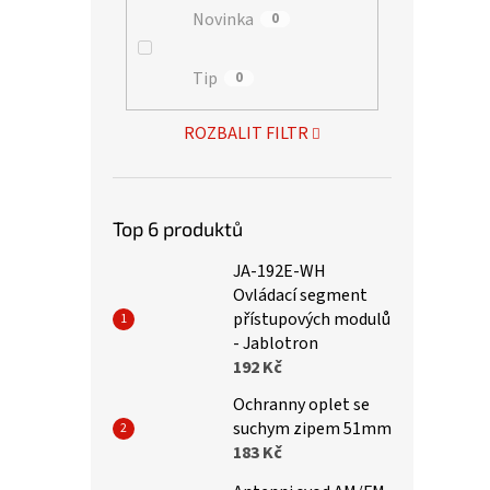
Novinka
0
Tip
0
ROZBALIT FILTR
Top 6 produktů
JA-192E-WH
Ovládací segment
přístupových modulů
- Jablotron
192 Kč
Ochranny oplet se
suchym zipem 51mm
183 Kč