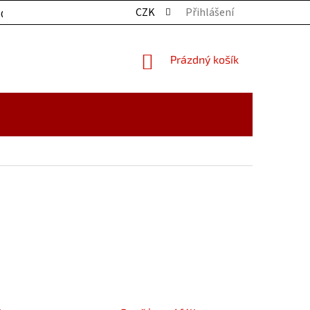
CZK
Přihlášení
OCHRANY OSOBNÍCH ÚDAJŮ
KONTAKTY
ZBOŽÍ SKLADE
NÁKUPNÍ
Prázdný košík
KOŠÍK