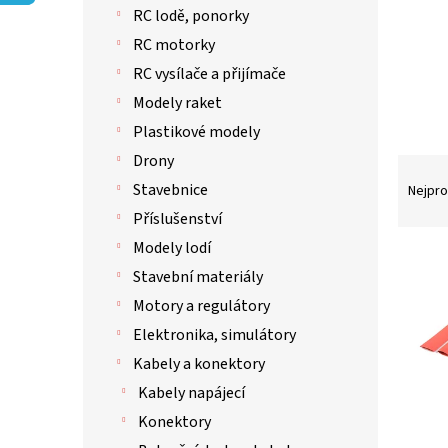
p
RC lodě, ponorky
a
n
RC motorky
e
RC vysílače a přijímače
l
Modely raket
Plastikové modely
Drony
Ř
a
Stavebnice
Nejpro
z
Příslušenství
e
Modely lodí
n
V
í
Stavební materiály
ý
p
p
Motory a regulátory
r
i
Elektronika, simulátory
o
s
d
Kabely a konektory
p
u
r
Kabely napájecí
k
o
Konektory
t
d