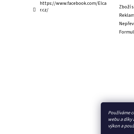
https://www.facebook.com/Elca
Zboží 
r.cz/
Reklam
Nepřevz
Formul
Používáme c
webu a díky 
výkon a použ