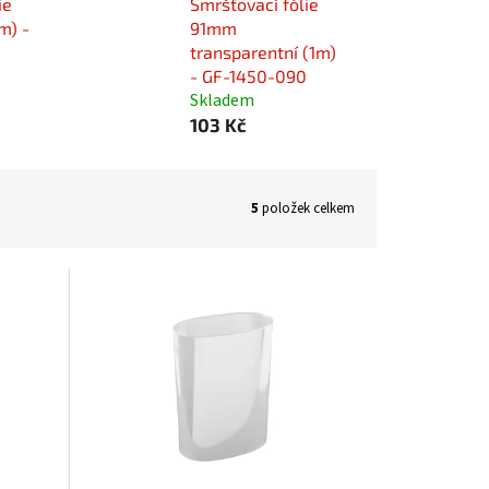
ie
Smršťovací fólie
m) -
91mm
transparentní (1m)
- GF-1450-090
Skladem
103 Kč
5
položek celkem