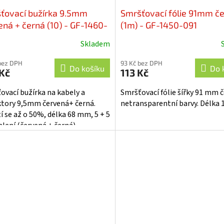
ťovací bužírka 9.5mm
Smršťovací fólie 91mm č
ená + černá (10) - GF-1460-
(1m) - GF-1450-091
Skladem
bez DPH
93 Kč bez DPH
Do košíku
Do 
Kč
113 Kč
ovací bužírka na kabely a
Smršťovací fólie šířky 91 mm 
tory 9,5mm červená+ černá.
netransparentní barvy. Délka 
í se až o 50%, délka 68 mm, 5 + 5
alení (červená + černá).