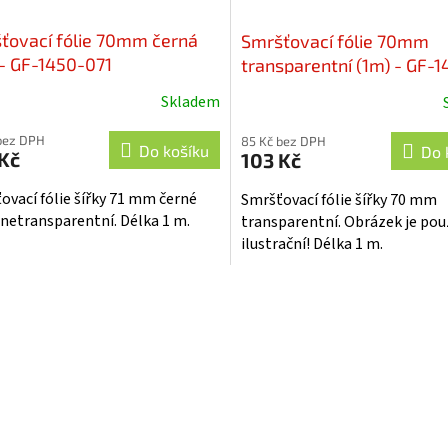
ťovací fólie 70mm černá
Smršťovací fólie 70mm
 - GF-1450-071
transparentní (1m) - GF-1
070
Skladem
bez DPH
85 Kč bez DPH
Do košíku
Do 
Kč
103 Kč
ovací fólie šířky 71 mm černé
Smršťovací fólie šířky 70 mm
 netransparentní. Délka 1 m.
transparentní. Obrázek je pou
ilustrační! Délka 1 m.
O
v
l
á
d
a
c
í
p