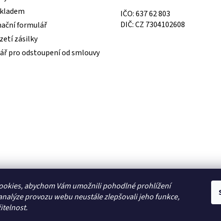
skladem
IČO: 637 62 803
DIČ: CZ 7304102608
ační formulář
etí zásilky
ář pro odstoupení od smlouvy
ookies, abychom Vám umožnili pohodlné prohlížení
analýze provozu webu neustále zlepšovali jeho funkce,
itelnost.