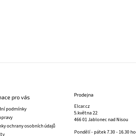
Prodejna
mace pro vás
Elcar.cz
ní podmínky
5.května 22
opravy
466 01 Jablonec nad Nisou
ky ochrany osobních údajů
Pondělí - pátek 7.30 - 16.30 ho
ty