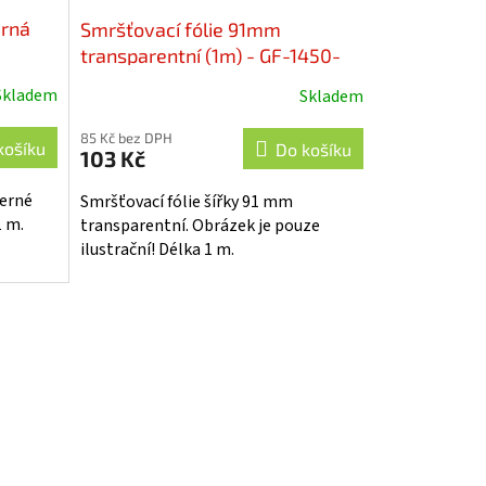
erná
Smršťovací fólie 91mm
transparentní (1m) - GF-1450-
090
Skladem
Skladem
85 Kč bez DPH
košíku
Do košíku
103 Kč
černé
Smršťovací fólie šířky 91 mm
1 m.
transparentní. Obrázek je pouze
ilustrační! Délka 1 m.