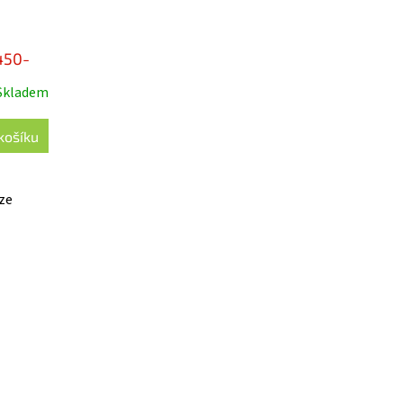
450-
Skladem
košíku
ze