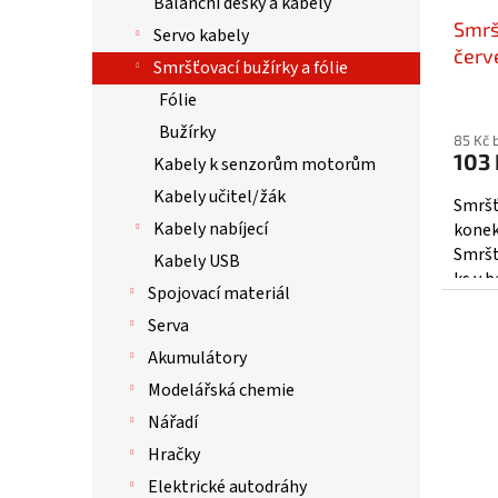
ů
Balanční desky a kabely
u
Smrš
k
Servo kabely
t
červ
Smršťovací bužírky a fólie
ů
005
Fólie
Bužírky
85 Kč 
103 
Kabely k senzorům motorům
Kabely učitel/žák
Smršť
Kabely nabíjecí
konek
Smršt
Kabely USB
ks v b
Spojovací materiál
Serva
Akumulátory
Modelářská chemie
Nářadí
Hračky
Elektrické autodráhy