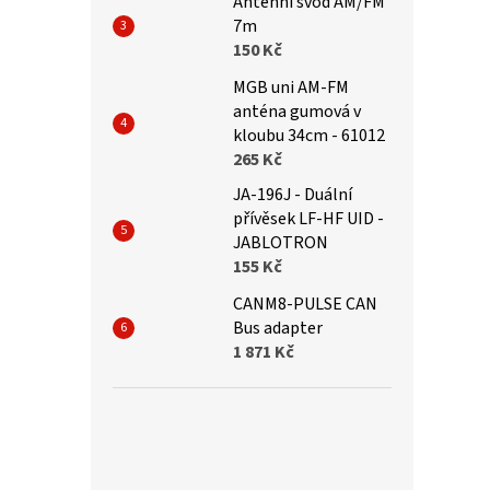
Antenni svod AM/FM
7m
150 Kč
MGB uni AM-FM
anténa gumová v
kloubu 34cm - 61012
265 Kč
JA-196J - Duální
přívěsek LF-HF UID -
JABLOTRON
155 Kč
CANM8-PULSE CAN
Bus adapter
1 871 Kč