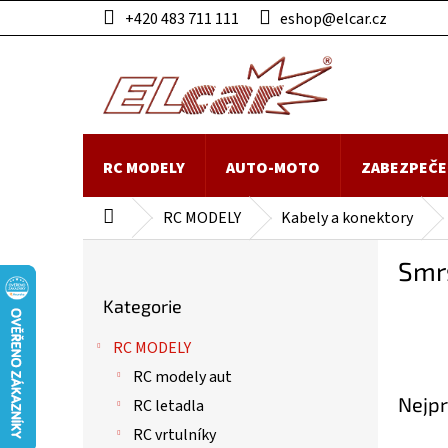
Přejít
+420 483 711 111
eshop@elcar.cz
na
obsah
RC MODELY
AUTO-MOTO
ZABEZPEČE
RC MODELY
Kabely a konektory
Domů
P
Smrš
o
Přeskočit
s
Kategorie
kategorie
t
r
RC MODELY
a
RC modely aut
n
Nejpr
n
RC letadla
í
RC vrtulníky