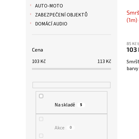
AUTO-MOTO
Smrš
ZABEZPEČENÍ OBJEKTŮ
(1m)
DOMÁCÍ AUDIO
85 Kč 
103 
Cena
103
Kč
113
Kč
Smršť
barvy
Na skladě
5
Akce
0