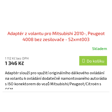
Adaptér z volantu pro Mitsubishi 2010-, Peugeot
4008 bez zesilovače - 52xmt003
Skladem
1 112 Kč bez DPH
Do košíku
1 346 Kč
Adaptér slouží pro využití originálního dálkového ovládání
na volantu k ovládání dodatečně namontovaného autorádia
s ISO konektorem do vozů Mitsubishi/Peugeot/Citroën s
OEM...