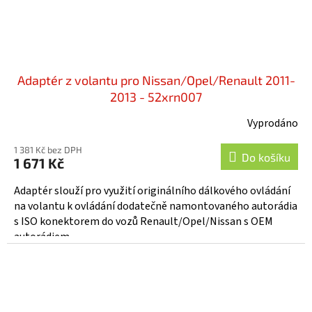
Adaptér z volantu pro Nissan/Opel/Renault 2011-
2013 - 52xrn007
Vyprodáno
1 381 Kč bez DPH
Do košíku
1 671 Kč
Adaptér slouží pro využití originálního dálkového ovládání
na volantu k ovládání dodatečně namontovaného autorádia
s ISO konektorem do vozů Renault/Opel/Nissan s OEM
autorádiem...