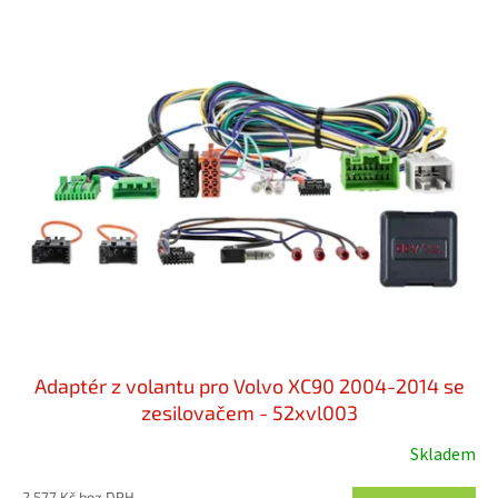
p
V
r
ý
o
p
d
i
u
s
k
p
t
r
ů
o
d
u
k
t
ů
Adaptér z volantu pro Volvo XC90 2004-2014 se
zesilovačem - 52xvl003
Skladem
2 577 Kč bez DPH