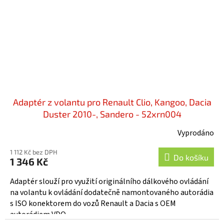
Adaptér z volantu pro Renault Clio, Kangoo, Dacia
Duster 2010-, Sandero - 52xrn004
Vyprodáno
1 112 Kč bez DPH
Do košíku
1 346 Kč
Adaptér slouží pro využití originálního dálkového ovládání
na volantu k ovládání dodatečně namontovaného autorádia
s ISO konektorem do vozů Renault a Dacia s OEM
autorádiem VDO...