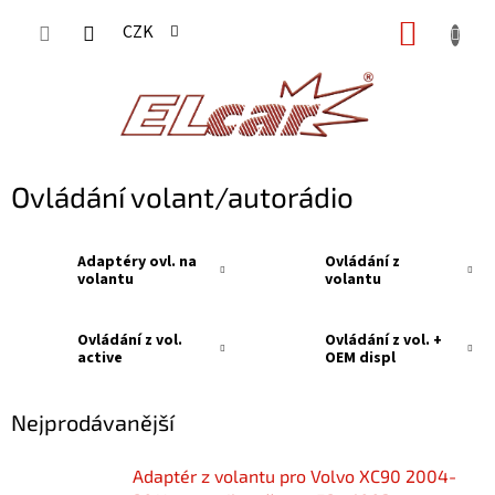
Přejít
NÁKUP
CZK
na
KOŠÍK
obsah
Ovládání volant/autorádio
Adaptéry ovl. na
Ovládání z
volantu
volantu
Ovládání z vol.
Ovládání z vol. +
active
OEM displ
Nejprodávanější
Adaptér z volantu pro Volvo XC90 2004-