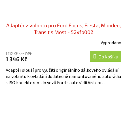
Adaptér z volantu pro Ford Focus, Fiesta, Mondeo,
Transit s Most - 52xfo002
Vyprodáno
1 112 Kč bez DPH
Do košíku
1 346 Kč
Adaptér slouží pro využití originálního dálkového ovládání
na volantu k ovládání dodatečně namontovaného autorádia
s ISO konektorem do vozů Ford s autorádii Visteon...