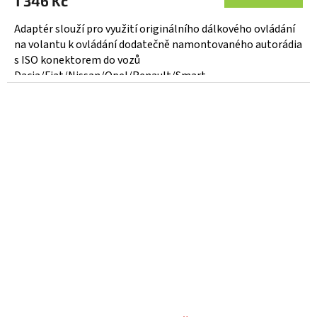
1 346 Kč
Adaptér slouží pro využití originálního dálkového ovládání
na volantu k ovládání dodatečně namontovaného autorádia
s ISO konektorem do vozů
Dacia/Fiat/Nissan/Opel/Renault/Smart...