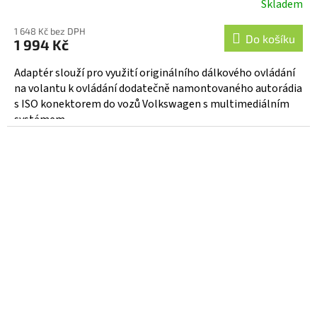
Skladem
1 648 Kč bez DPH
Do košíku
1 994 Kč
Adaptér slouží pro využití originálního dálkového ovládání
na volantu k ovládání dodatečně namontovaného autorádia
s ISO konektorem do vozů Volkswagen s multimediálním
systémem...