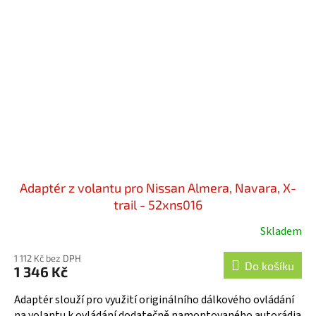
Adaptér z volantu pro Nissan Almera, Navara, X-
trail - 52xns016
Skladem
1 112 Kč bez DPH
Do košíku
1 346 Kč
Adaptér slouží pro využití originálního dálkového ovládání
na volantu k ovládání dodatečně namontovaného autorádia