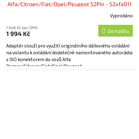
Alfa/Citroen/Fiat/Opel/Peugeot 52Pin - 52xfa011
Vyprodáno
1 648 Kč bez DPH
Do košíku
1 994 Kč
Adaptér slouží pro využití originálního dálkového ovládání
na volantu k ovládání dodatečně namontovaného autorádia
s ISO konektorem do vozů Alfa
Romeo/Citroen/Fiat/Opel/Peugeot...