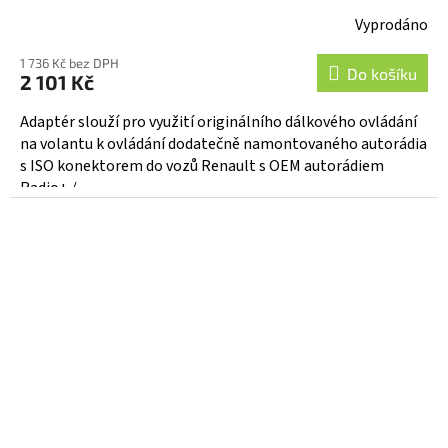
Vyprodáno
1 736 Kč bez DPH
Do košíku
2 101 Kč
Adaptér slouží pro využití originálního dálkového ovládání
na volantu k ovládání dodatečně namontovaného autorádia
s ISO konektorem do vozů Renault s OEM autorádiem
Radio+ /...