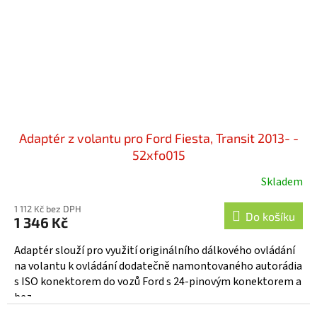
Adaptér z volantu pro Ford Fiesta, Transit 2013- -
52xfo015
Skladem
1 112 Kč bez DPH
Do košíku
1 346 Kč
Adaptér slouží pro využití originálního dálkového ovládání
na volantu k ovládání dodatečně namontovaného autorádia
s ISO konektorem do vozů Ford s 24-pinovým konektorem a
bez...