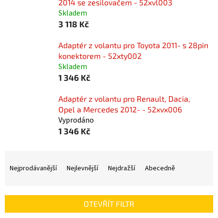
2014 se zesilovačem - 52xvl003
Skladem
3 118 Kč
Adaptér z volantu pro Toyota 2011- s 28pin
konektorem - 52xty002
Skladem
1 346 Kč
Adaptér z volantu pro Renault, Dacia,
Opel a Mercedes 2012- - 52xvx006
Vyprodáno
1 346 Kč
Ř
a
Nejprodávanější
Nejlevnější
Nejdražší
Abecedně
z
e
n
OTEVŘÍT FILTR
í