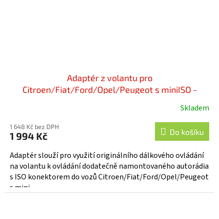
Adaptér z volantu pro
Citroen/Fiat/Ford/Opel/Peugeot s miniISO -
52xfa004
Skladem
1 648 Kč bez DPH
Do košíku
1 994 Kč
Adaptér slouží pro využití originálního dálkového ovládání
na volantu k ovládání dodatečně namontovaného autorádia
s ISO konektorem do vozů Citroen/Fiat/Ford/Opel/Peugeot
s mini...