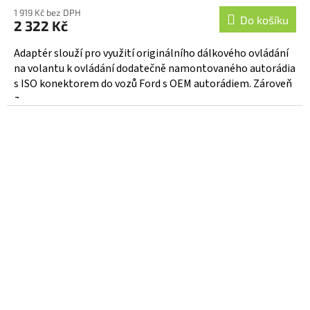
1 919 Kč bez DPH
Do košíku
2 322 Kč
Adaptér slouží pro využití originálního dálkového ovládání
na volantu k ovládání dodatečně namontovaného autorádia
s ISO konektorem do vozů Ford s OEM autorádiem. Zároveň
z...