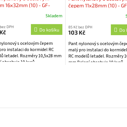
m 16x32mm (10) - GF-
čepem 11x28mm (10) - GF
-002
001
Skladem
 bez DPH
85 Kč bez DPH
Do košíku
Do 
 Kč
103 Kč
nylonový s ocelovým čepem
Pant nylonový s ocelovým če
pro instalaci do kormidel RC
malý pro instalaci do kormide
ů letadel. Rozměry 10,5x28 mm
RC modelů letadel. Rozměry 1
í obsahuje 10 kusů.
mm Balení obsahuje 10 kusů.
O
v
l
á
d
a
c
í
p
r
v