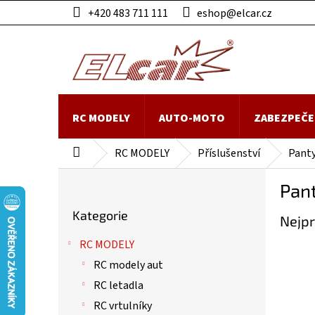
Přejít
+420 483 711 111
eshop@elcar.cz
na
obsah
RC MODELY
AUTO-MOTO
ZABEZPEČE
RC MODELY
Příslušenství
Pant
Domů
P
Pan
o
Přeskočit
s
Kategorie
kategorie
Nejpr
t
r
RC MODELY
a
RC modely aut
n
n
RC letadla
í
RC vrtulníky