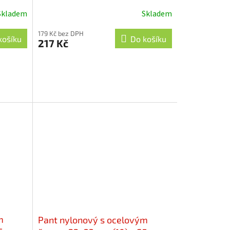
Skladem
Skladem
179 Kč bez DPH
košíku
Do košíku
217 Kč
m
Pant nylonový s ocelovým