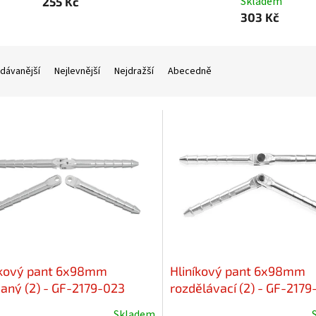
Skladem
255 Kč
303 Kč
dávanější
Nejlevnější
Nejdražší
Abecedně
íkový pant 6x98mm
Hliníkový pant 6x98mm
vaný (2) - GF-2179-023
rozdělávací (2) - GF-2179
Skladem