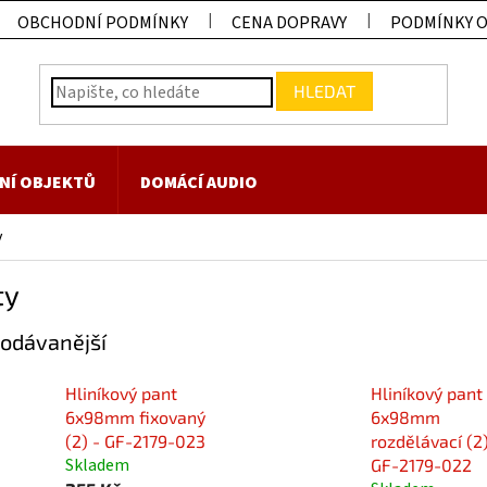
OBCHODNÍ PODMÍNKY
CENA DOPRAVY
PODMÍNKY 
HLEDAT
NÍ OBJEKTŮ
DOMÁCÍ AUDIO
y
ty
odávanější
Hliníkový pant
Hliníkový pant
6x98mm fixovaný
6x98mm
(2) - GF-2179-023
rozdělávací (2)
Skladem
GF-2179-022