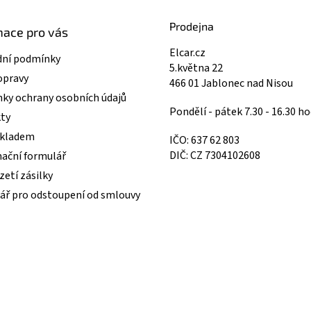
k
y
Prodejna
mace pro vás
v
ý
Elcar.cz
ní podmínky
p
5.května 22
i
opravy
466 01 Jablonec nad Nisou
s
ky ochrany osobních údajů
u
Pondělí - pátek 7.30 - 16.30 ho
ty
skladem
IČO: 637 62 803
DIČ: CZ 7304102608
ační formulář
etí zásilky
ář pro odstoupení od smlouvy