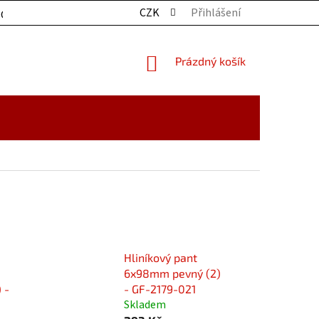
CZK
Přihlášení
OCHRANY OSOBNÍCH ÚDAJŮ
KONTAKTY
ZBOŽÍ SKLADE
NÁKUPNÍ
Prázdný košík
KOŠÍK
Hliníkový pant
6x98mm pevný (2)
 -
- GF-2179-021
Skladem