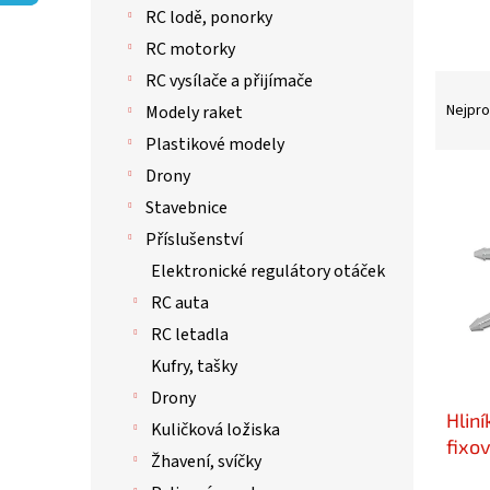
p
RC lodě, ponorky
a
n
RC motorky
e
RC vysílače a přijímače
Ř
l
a
Nejpro
Modely raket
z
Plastikové modely
e
Drony
n
V
í
ý
Stavebnice
p
p
Příslušenství
r
i
Elektronické regulátory otáček
o
s
d
p
RC auta
u
r
RC letadla
k
o
Kufry, tašky
t
d
ů
u
Drony
Hlin
k
Kuličková ložiska
t
fixo
Žhavení, svíčky
ů