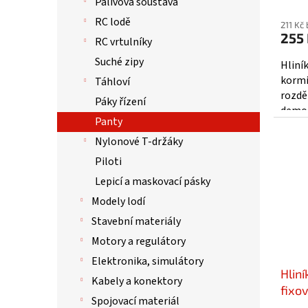
Palivová soustava
RC lodě
211 Kč
255
RC vrtulníky
Suché zipy
Hliní
kormi
Táhloví
rozdě
Páky řízení
demon
Panty
ocelo
Nylonové T-držáky
Piloti
Lepicí a maskovací pásky
Modely lodí
Stavební materiály
Motory a regulátory
Elektronika, simulátory
Hlin
Kabely a konektory
fixo
Spojovací materiál