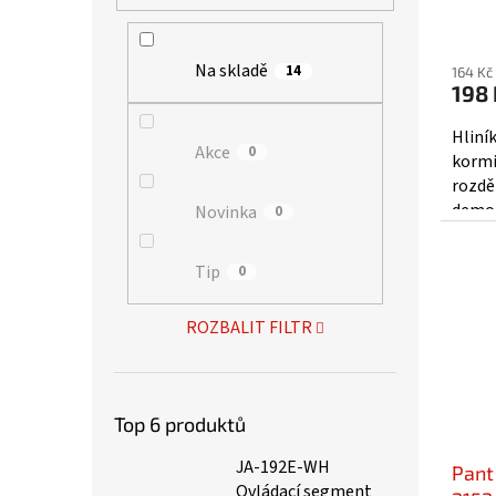
Na skladě
14
164 Kč
198 
Hliní
Akce
0
kormi
rozdě
demon
Novinka
0
ocelo
Tip
0
ROZBALIT FILTR
Top 6 produktů
JA-192E-WH
Pant
Ovládací segment