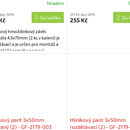
Skladem
 bez DPH
211 Kč bez DPH
Do košíku
Do 
Kč
255 Kč
kový hmoždinkový závěs
dla 4.5x70mm (2 ks v balení) je
lávací a je určen pro montáž a
táž kormidla pomocí
vého drátu.
íkový pant 3x50mm
Hliníkový pant 3x50mm
vaný (2) - GF-2179-003
rozdělávací (2) - GF-217