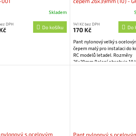
-001
čepem 26x39mm (10) - G
2150-004
Skladem
bez DPH
141 Kč bez DPH
Do košíku
Do 
Kč
170 Kč
Pant nylonový velký s ocelov
čepem malý pro instalaci do 
RC modelů letadel. Rozměry
26x39mm Balení obsahuje 10 k
 nylonový s ocelovým
Pant nylonový s ocelový