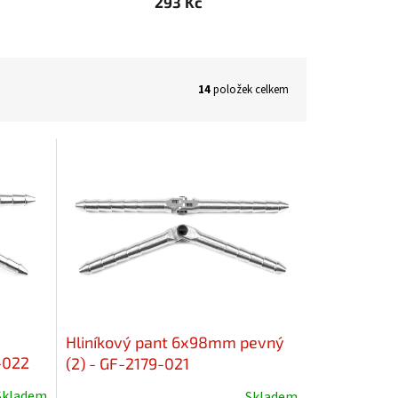
293 Kč
14
položek celkem
Hliníkový pant 6x98mm pevný
-022
(2) - GF-2179-021
Skladem
Skladem