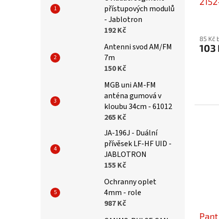
2152
přístupových modulů
- Jablotron
192 Kč
85 Kč 
Antenni svod AM/FM
103 
7m
150 Kč
MGB uni AM-FM
anténa gumová v
kloubu 34cm - 61012
265 Kč
JA-196J - Duální
přívěsek LF-HF UID -
JABLOTRON
155 Kč
Ochranny oplet
4mm - role
987 Kč
Pant