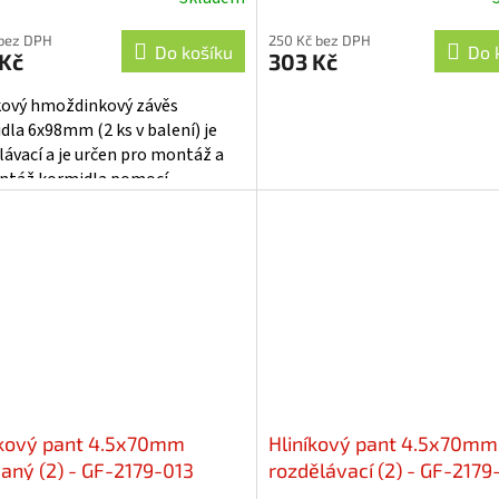
 bez DPH
250 Kč bez DPH
Do košíku
Do 
 Kč
303 Kč
kový hmoždinkový závěs
dla 6x98mm (2 ks v balení) je
lávací a je určen pro montáž a
táž kormidla pomocí
vého drátu.
íkový pant 4.5x70mm
Hliníkový pant 4.5x70mm
vaný (2) - GF-2179-013
rozdělávací (2) - GF-2179