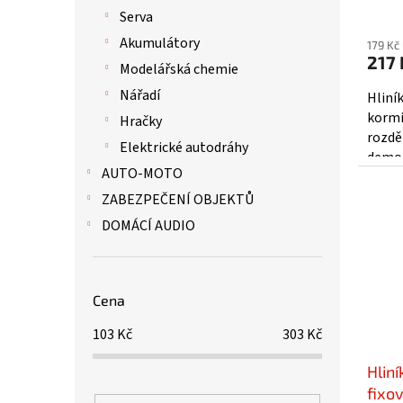
Serva
Akumulátory
179 Kč
217 
Modelářská chemie
Nářadí
Hliní
kormi
Hračky
rozdě
Elektrické autodráhy
demon
AUTO-MOTO
ocelo
ZABEZPEČENÍ OBJEKTŮ
DOMÁCÍ AUDIO
Cena
103
Kč
303
Kč
Hlin
fixo