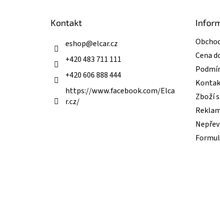
a
t
Kontakt
Infor
í
Obchod
eshop
@
elcar.cz
Cena d
+420 483 711 111
Podmín
+420 606 888 444
Kontak
https://www.facebook.com/Elca
Zboží 
r.cz/
Reklam
Nepřevz
Formul