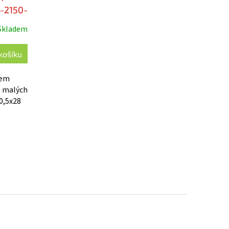
-2150-
Skladem
košíku
pem
l malých
0,5x28