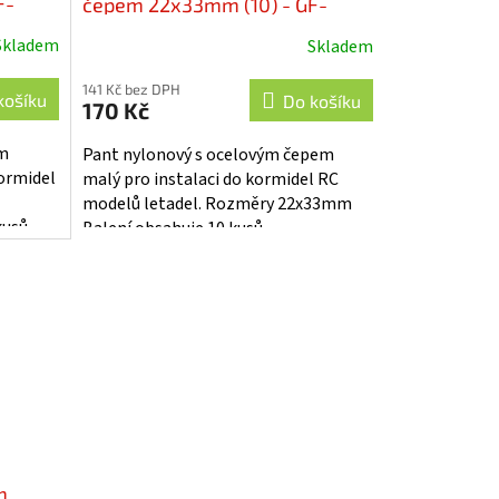
F-
čepem 22x33mm (10) - GF-
2150-003
Skladem
Skladem
141 Kč bez DPH
košíku
Do košíku
170 Kč
ým
Pant nylonový s ocelovým čepem
kormidel
malý pro instalaci do kormidel RC
modelů letadel. Rozměry 22x33mm
usů.
Balení obsahuje 10 kusů.
m