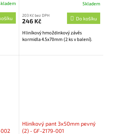
Skladem
Skladem
203 Kč bez DPH
košíku
Do košíku
246 Kč
Hliníkový hmoždinkový závěs
kormidla 4.5x70mm (2 ks v balení).
Hliníkový pant 3x50mm pevný
9-002
(2) - GF-2179-001