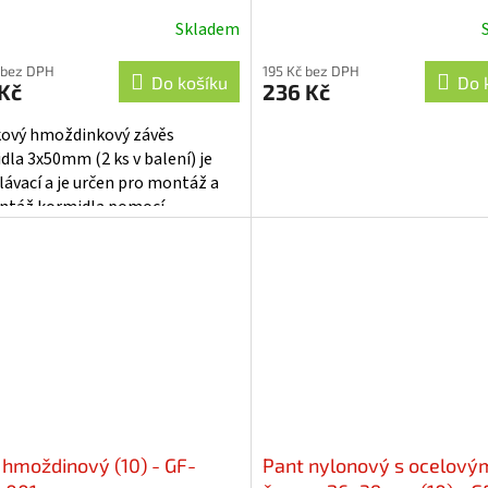
Skladem
 bez DPH
195 Kč bez DPH
Do košíku
Do 
Kč
236 Kč
kový hmoždinkový závěs
dla 3x50mm (2 ks v balení) je
lávací a je určen pro montáž a
táž kormidla pomocí
vého drátu.
 hmoždinový (10) - GF-
Pant nylonový s ocelový