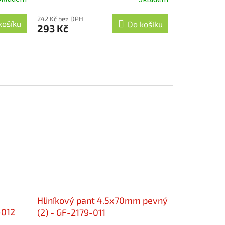
242 Kč bez DPH
košíku
Do košíku
293 Kč
Hliníkový pant 4.5x70mm pevný
-012
(2) - GF-2179-011