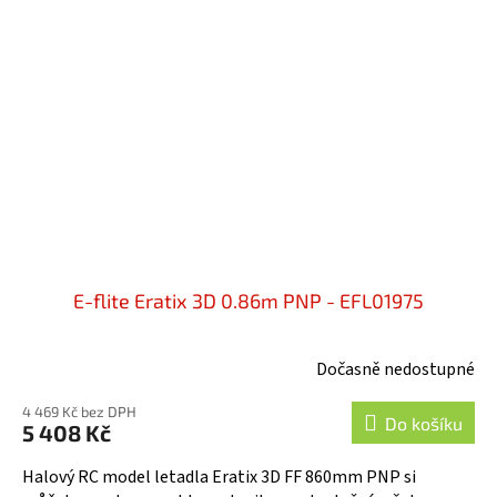
E-flite Eratix 3D 0.86m PNP - EFL01975
Dočasně nedostupné
Průměrné
hodnocení
4 469 Kč bez DPH
produktu
Do košíku
5 408 Kč
je
5,0
Halový RC model letadla Eratix 3D FF 860mm PNP si
z