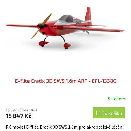
i
u
s
k
p
t
r
ů
o
d
u
k
t
ů
E-flite Eratix 3D SWS 1.6m ARF - EFL-13380
Skladem
13 097 Kč bez DPH
Do košíku
15 847 Kč
RC model E-flite Eratix 3D SWS 1.6m pro akrobatické létání