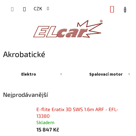
Přejít
NÁKUP
CZK
na
KOŠÍK
obsah
Akrobatické
Elektro
Spalovací motor
Nejprodávanější
E-flite Eratix 3D SWS 1.6m ARF - EFL-
13380
Skladem
15 847 Kč