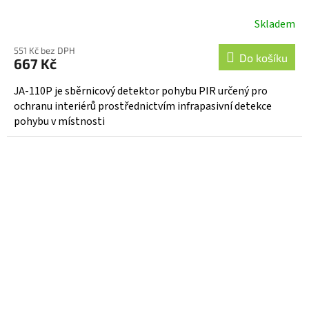
Skladem
Průměrné
hodnocení
551 Kč bez DPH
produktu
Do košíku
667 Kč
je
4,8
JA-110P je sběrnicový detektor pohybu PIR určený pro
z
ochranu interiérů prostřednictvím infrapasivní detekce
5
pohybu v místnosti
hvězdiček.