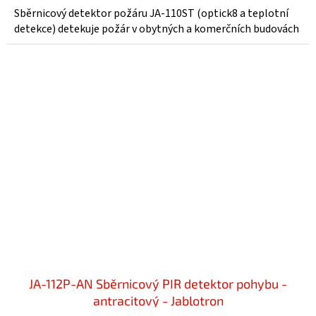
4,0
Sběrnicový detektor požáru JA-110ST (optick8 a teplotní
z
detekce) detekuje požár v obytných a komerčních budovách
5
hvězdiček.
JA-112P-AN Sběrnicový PIR detektor pohybu -
antracitový - Jablotron