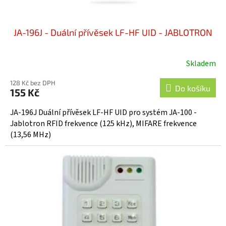
JA-196J - Duální přívěsek LF-HF UID - JABLOTRON
Skladem
Průměrné
hodnocení
128 Kč bez DPH
produktu
Do košíku
155 Kč
je
5,0
JA-196J Duální přívěsek LF-HF UID pro systém JA-100 -
z
Jablotron RFID frekvence (125 kHz), MIFARE frekvence
5
(13,56 MHz)
hvězdiček.