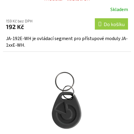
Skladem
Průměrné
hodnocení
159 Kč bez DPH
produktu
Do košíku
192 Kč
je
5,0
JA-192E-WH je ovládací segment pro přístupové moduly JA-
z
1xxE-WH.
5
hvězdiček.