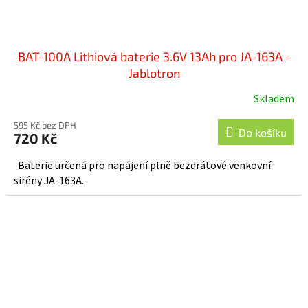
BAT-100A Lithiová baterie 3.6V 13Ah pro JA-163A -
Jablotron
Skladem
Průměrné
hodnocení
595 Kč bez DPH
produktu
Do košíku
720 Kč
je
3,8
Baterie určená pro napájení plně bezdrátové venkovní
z
sirény JA-163A.
5
hvězdiček.