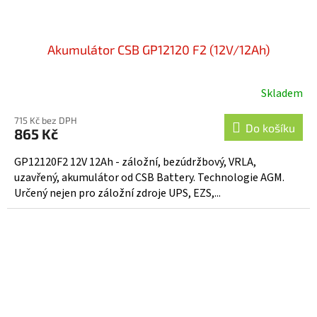
Akumulátor CSB GP12120 F2 (12V/12Ah)
Skladem
Průměrné
hodnocení
715 Kč bez DPH
produktu
Do košíku
865 Kč
je
5,0
GP12120F2 12V 12Ah - záložní, bezúdržbový, VRLA,
z
uzavřený, akumulátor od CSB Battery. Technologie AGM.
5
Určený nejen pro záložní zdroje UPS, EZS,...
hvězdiček.