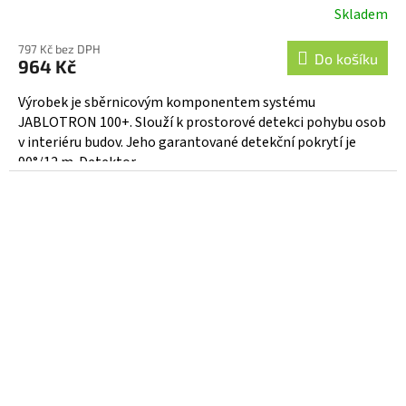
Skladem
Průměrné
hodnocení
797 Kč bez DPH
produktu
Do košíku
964 Kč
je
5,0
Výrobek je sběrnicovým komponentem systému
z
JABLOTRON 100+. Slouží k prostorové detekci pohybu osob
5
v interiéru budov. Jeho garantované detekční pokrytí je
hvězdiček.
90°/12 m. Detektor...