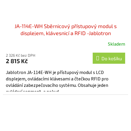
JA-114E-WH Sběrnicový přístupový modul s
displejem, klávesnicí a RFID -Jablotron
Skladem
Průměrné
hodnocení
2 326 Kč bez DPH
produktu
Do košíku
2 815 Kč
je
5,0
Jablotron JA-114E-WH je přístupový modul s LCD
z
displejem, ovládacími klávesami a čtečkou RFID pro
5
ovládání zabezpečovacího systému. Obsahuje jeden
hvězdiček.
ovládací segment, a pokud...