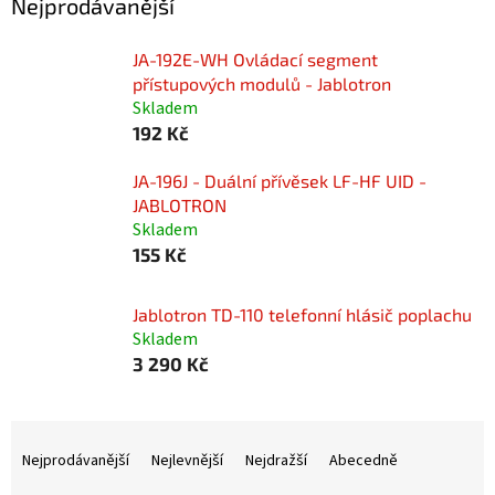
Nejprodávanější
JA-192E-WH Ovládací segment
přístupových modulů - Jablotron
Skladem
192 Kč
JA-196J - Duální přívěsek LF-HF UID -
JABLOTRON
Skladem
155 Kč
Jablotron TD-110 telefonní hlásič poplachu
Skladem
3 290 Kč
Ř
a
Nejprodávanější
Nejlevnější
Nejdražší
Abecedně
z