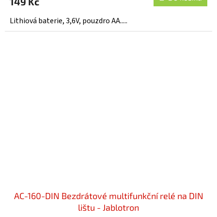
149 Kč
je
5,0
Lithiová baterie, 3,6V, pouzdro AA.....
z
5
hvězdiček.
AC-160-DIN Bezdrátové multifunkční relé na DIN
lištu - Jablotron