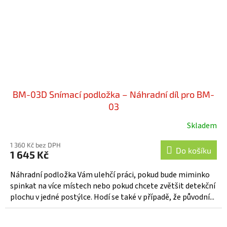
BM-03D Snímací podložka – Náhradní díl pro BM-
03
Skladem
Průměrné
hodnocení
1 360 Kč bez DPH
produktu
Do košíku
1 645 Kč
je
3,8
Náhradní podložka Vám ulehčí práci, pokud bude miminko
z
spinkat na více místech nebo pokud chcete zvětšit detekční
5
plochu v jedné postýlce. Hodí se také v případě, že původní...
hvězdiček.