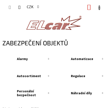
Přejít
NÁKUP
CZK
na
KOŠÍK
obsah
ZABEZPEČENÍ OBJEKTŮ
Alarmy
Automatizace
Autosortiment
Regulace
Personální
Náhradní díly
bezpečnost