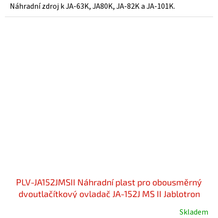
5,0
Náhradní zdroj k JA-63K, JA80K, JA-82K a JA-101K.
z
5
hvězdiček.
PLV-JA152JMSII Náhradní plast pro obousměrný
dvoutlačítkový ovladač JA-152J MS II Jablotron
Skladem
Průměrné