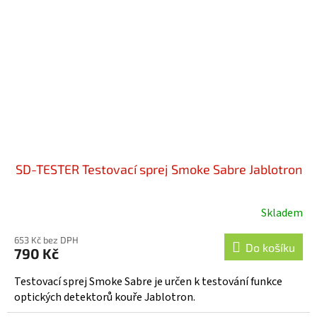
SD-TESTER Testovací sprej Smoke Sabre Jablotron
Skladem
Průměrné
hodnocení
653 Kč bez DPH
produktu
Do košíku
790 Kč
je
5,0
Testovací sprej Smoke Sabre je určen k testování funkce
z
optických detektorů kouře Jablotron.
5