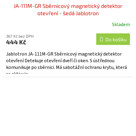
JA-111M-GR Sběrnicový magnetický detektor
otevření - šedá Jablotron
Skladem
Průměrné
hodnocení
367 Kč bez DPH
produktu
Do košíku
444 Kč
je
5,0
Jablotron JA-111M-GR Sběrnicový magnetický detektor
z
otevření Detekuje otevření dveří či oken. S ústřednou
5
komunikuje po sběrnici. Má sabotážní ochranu krytu, která
hvězdiček.
se aktivuje...