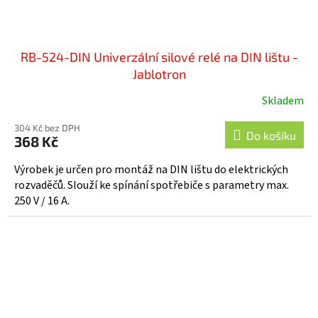
RB-524-DIN Univerzální silové relé na DIN lištu -
Jablotron
Skladem
Průměrné
hodnocení
304 Kč bez DPH
produktu
Do košíku
368 Kč
je
5,0
Výrobek je určen pro montáž na DIN lištu do elektrických
z
rozvaděčů. Slouží ke spínání spotřebiče s parametry max.
5
250 V / 16 A.
hvězdiček.