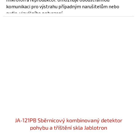
mikrofon a reproduktor. Umožňuje oboustrannou
5
komunikaci pro výstrahu případným narušitelům nebo
hvězdiček.
audio-vizuálního potvrzení...
JA-121PB Sběrnicový kombinovaný detektor
pohybu a tříštění skla Jablotron