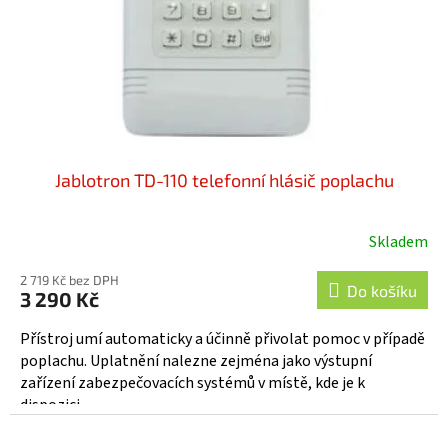
Jablotron TD-110 telefonní hlásič poplachu
Skladem
Průměrné
hodnocení
2 719 Kč bez DPH
produktu
Do košíku
3 290 Kč
je
5,0
Přístroj umí automaticky a účinně přivolat pomoc v případě
z
poplachu. Uplatnění nalezne zejména jako výstupní
5
zařízení zabezpečovacích systémů v místě, kde je k
hvězdiček.
dispozici...