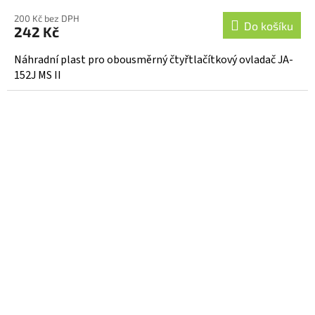
hodnocení
200 Kč bez DPH
produktu
Do košíku
242 Kč
je
5,0
Náhradní plast pro obousměrný čtyřtlačítkový ovladač JA-
z
152J MS II
5
hvězdiček.