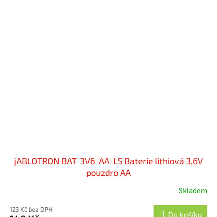
hvězdiček.
jABLOTRON BAT-3V6-AA-LS Baterie lithiová 3,6V
pouzdro AA
Skladem
Průměrné
hodnocení
123 Kč bez DPH
produktu
Do košíku