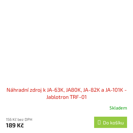
Náhradní zdroj k JA-63K, JA80K, JA-82K a JA-101K -
Jablotron TRF-01
Skladem
Průměrné
hodnocení
156 Kč bez DPH
produktu
Do košíku
189 Kč
je