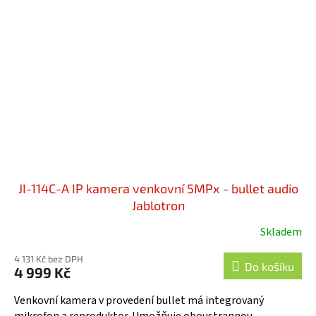
JI-114C-A IP kamera venkovní 5MPx - bullet audio
Jablotron
Skladem
Průměrné
hodnocení
4 131 Kč bez DPH
produktu
Do košíku
4 999 Kč
je
5,0
Venkovní kamera v provedení bullet má integrovaný
z