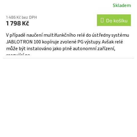
Skladem
Průměrné
hodnocení
1 486 Kč bez DPH
produktu
Do košíku
1 798 Kč
je
5,0
V případě naučení multifunkčního relé do ústředny systému
z
JABLOTRON 100 kopíruje zvolené PG výstupy. Avšak relé
5
může být instalováno jako plně autonomní zařízení,
hvězdiček.
reagující na...