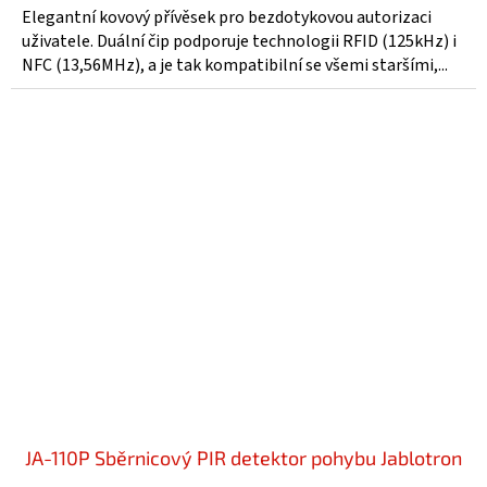
5,0
Elegantní kovový přívěsek pro bezdotykovou autorizaci
z
uživatele. Duální čip podporuje technologii RFID (125kHz) i
5
NFC (13,56MHz), a je tak kompatibilní se všemi staršími,...
hvězdiček.
JA-110P Sběrnicový PIR detektor pohybu Jablotron