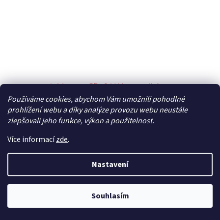
Jablotron GD-04K komunikátor
Používáme cookies, abychom Vám umožnili pohodlné
prohlížení webu a díky analýze provozu webu neustále
Skladem
Průměrné
zlepšovali jeho funkce, výkon a použitelnost.
hodnocení
3 553 Kč bez DPH
Více informací
zde
.
produktu
Do košíku
4 299 Kč
je
5,0
Univerzální GSM komunikátor a ovladač GD-04K umožňuje
Nastavení
z
ovládat a sledovat stav nejrůznějších spotřebičů na dálku.
5
hvězdiček.
Souhlasím