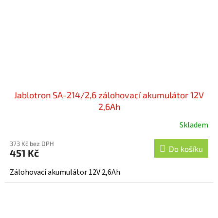
Jablotron SA-214/2,6 zálohovací akumulátor 12V
2,6Ah
Skladem
Průměrné
hodnocení
373 Kč bez DPH
produktu
Do košíku
451 Kč
je
4,3
Zálohovací akumulátor 12V 2,6Ah
z
5
hvězdiček.