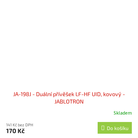
JA-198J - Duální přívěšek LF-HF UID, kovový -
JABLOTRON
Skladem
Průměrné
hodnocení
141 Kč bez DPH
produktu
Do košíku
170 Kč
je