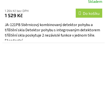
Skladem
Průměrné
hodnocení
1 264 Kč bez DPH
produktu
Do košíku
1 529 Kč
je
5,0
JA-121PB Sběrnicový kombinovaný detektor pohybu a
z
tříštění skla Detektor pohybu s integrovaným detektorem
5
tříštění skla poskytuje 2 nezávislé funkce v jednom těle.
hvězdiček.
Standardní...