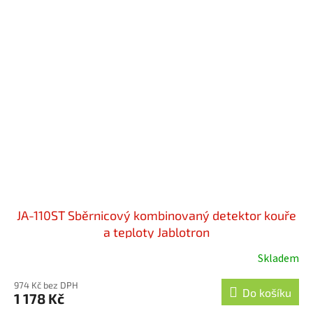
JA-110ST Sběrnicový kombinovaný detektor kouře
a teploty Jablotron
Skladem
Průměrné
hodnocení
974 Kč bez DPH
produktu
Do košíku
1 178 Kč
je